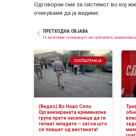
Одговорни сме за системот во кој ж
очекуваме да ја видиме.
ПРЕТХОДНА ОБЈАВА
СООПШТЕНИЈА
(Видео) Во Ново Село
Три
Организираната криминална
обн
група прати насилници да ги
вла
тепаат младите – затоа што
зад
се плашат од вистината!
мили
гра