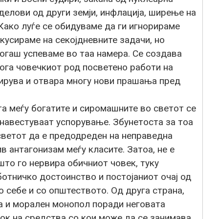
делови од други земји, инфлација, ширење на
Како луѓе се обидуваме да ги игнорираме
кусираме на секојдневните задачи, но
когаш успеваме во таа намера. Се создава
кога човечкиот род посветено работи на
ирува и отвара многу нови прашања пред
а меѓу богатите и сиромашните во светот се
 навестуваат успорување. Збунетоста за тоа
светот да е предодреден на неправедна
в антагонизам меѓу класите. Затоа, не е
то го нервира обичниот човек, туку
отничко достоинство и постојаниот очај од
 себе и со општеството. Од друга страна,
има и морален монопол поради неговата
ок на средства со кои може да се занимава