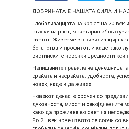
ДОБРИНАТА Е НАШАТА СИЛА И НА
Глобализацијата на крајот на 20 век 
стапки на раст, монетарно збогатува
светот. Живееме во цивилизација кад
богатства и профитот, и каде како лу
вистинските човечки вредности кои 
Непишаните правила на денешницата 
среќата и несреќата, удобноста, успе
човек, каде и да живее.
Човекот денес, е соочен со предизви
духовноста, мирот и секојдневните м
како да проживее во свет на непредв
Во 21 век човештвото се соочи со ви
глобална рецесија, социјални, полити