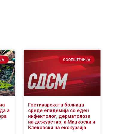
ЈА
СООПШТЕНИЈА
на
Гостиварската болница
да а
среде епидемија со еден
ора
инфектолог, дерматолози
на дежурство, а Мицкоски и
Клековски на екскурзија