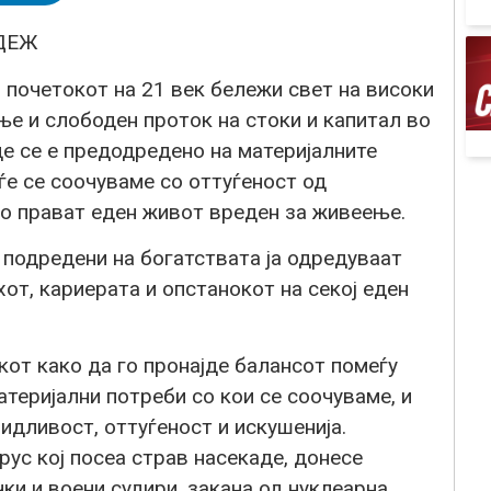
ДЕЖ
и почетокот на 21 век бележи свет на високи
ње и слободен проток на стоки и капитал во
е се е предодредено на материјалните
ѓе се соочуваме со оттуѓеност од
го прават еден живот вреден за живеење.
подредени на богатствата ја одредуваат
хот, кариерата и опстанокот на секој еден
кот како да го пронајде балансот помеѓу
атеријални потреби со кои се соочуваме, и
идливост, оттуѓеност и искушенија.
рус кој посеа страв насекаде, донесе
чки и воени судири, закана од нуклеарна