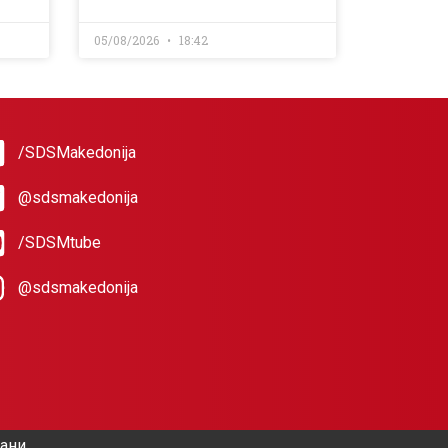
05/08/2026
18:42
/SDSMakedonija
@sdsmakedonija
/SDSMtube
@sdsmakedonija
жани