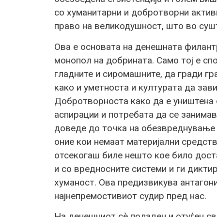
со хуманитарни и добротворни активн
право на великодушност, што во суш
Ова е основата на денешната филантр
монопол на добрината. Само тој е сп
гладните и сиромашните, да гради гр
како и уметноста и културата да зав
Добротворноста како да е уништена 
аспирации и потребата да се занима
доведе до точка на обезвреднување н
оние кои немаат материјални средст
отсекогаш биле нешто кое било доста
и со вредносните системи и ги дикти
хуманост. Ова предизвикува антагони
најнепремостивиот судир пред нас.
На денешниот сè поладен и отуѓен св