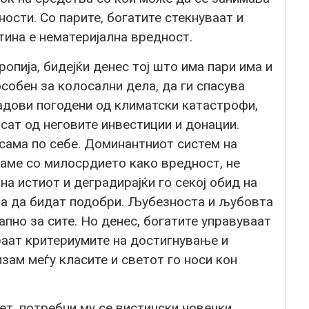
ости. Со парите, богатите стекнуваат и
тина е нематеријална вредност.
опија, бидејќи денес тој што има пари има и
особен за колосални дела, да ги спасува
адови погодени од климатски катастрофи,
исат од неговите инвестиции и донации.
сама по себе. Доминантниот систем на
ваме со милосрдието како вредност, не
а истиот и деградирајќи го секој обид на
ва да бидат подобри. Љубезноста и љубовта
пно за сите. Но денес, богатите управуваат
раат критериумите на достигнување и
зам меѓу класите и светот го носи кон
ет, потребни му се вистински човечки