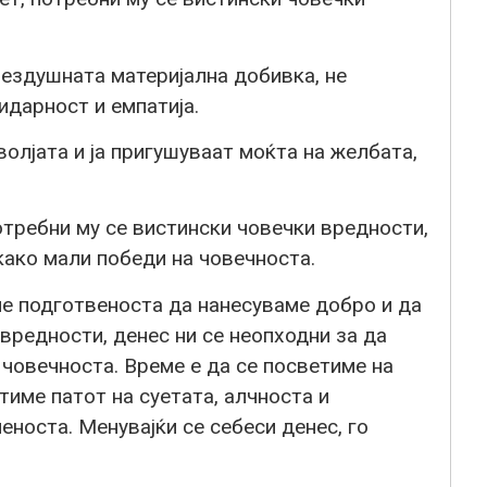
бездушната материјална добивка, не
идарност и емпатија.
волјата и ја пригушуваат моќта на желбата,
отребни му се вистински човечки вредности,
како мали победи на човечноста.
аме подготвеноста да нанесуваме добро и да
вредности, денес ни се неопходни за да
 човечноста. Време е да се посветиме на
тиме патот на суетата, алчноста и
еноста. Менувајќи се себеси денес, го