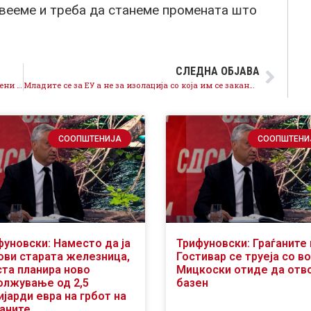
ивееме и треба да станеме промената што
СЛЕДНА ОБЈАВА
Го штитиме стандардот на граѓаните, намалени цени и повеќе пари во семејниот буџет со поврат на ДДВ
Младите се за ЕУ а не за изолација со која им се закануваат Мицкоски и ДПМНЕ
СООПШТЕНИЈА
СООПШТЕНИ
фуновски: Наместо да ја
Трифуновски: Граѓаните 
ови старата железница,
Гостивар се труеја со во
ста планира ново
Мицкоски отиде да отв
олжување од 2,5
базен
јарди евра на грбот на
ѓаните