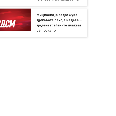
Мицкоски ја задолжува
државата секоја недела –
додека граѓаните плаќаат
сѐ поскапо