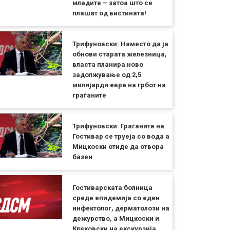
младите – затоа што се
плашат од вистината!
Трифуновски: Наместо да ја
обнови старата железница,
власта планира ново
задолжување од 2,5
милијарди евра на грбот на
граѓаните
Трифуновски: Граѓаните на
Гостивар се труеја со вода а
Мицкоски отиде да отвора
базен
Гостиварската болница
среде епидемија со еден
инфектолог, дерматолози на
дежурство, а Мицкоски и
Клековски на екскурзија