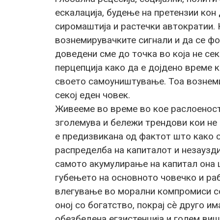
ескалација, будење на претензии кон 
сиромаштија и растечки автократии. 
вознемирувачките сигнали и да се фо
доведени сме до точка во која не се
перцепција како да е дојдено време 
своето самоуништување. Тоа вознем
секој еден човек.
Живееме во време во кое раслоеност
зголемува и бележи трендови кои не
е предизвикана од фактот што како 
распределба на капиталот и незаузди
самото акумулирање на капитал она ш
губењето на основното човечко и раб
влегување во морални компромиси со
оној со богатство, покрај сè друго 
обезбедена егзистенција и голем виш