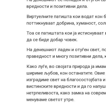
вредности и позитивни дела.
Виртуелните патишта кои водат кон 
поттикнуваат добрина, хуманост, сол
Тоа се патиштата кои ја истиснуваат 
да се биде добар човек.
На денешниот ладен и отуѓен свет, п
праведност и многу позитивни дела, 
Како луѓе, во својата природа ја им
шириме љубов, кон останатите. Овие 
изградиме свет на благосостојбата и
вистинските вредности и да го напуш
нетрпеливоста, како замка на соврем
менуваме светот утре.