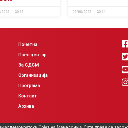
8/2026
20:56
05/08/2026
20:24
Почетна
Прес центар
За СДСМ
Организација
Програма
Контакт
Архива
ијалдемократски Сојуз на Македонија. Сите права се задр