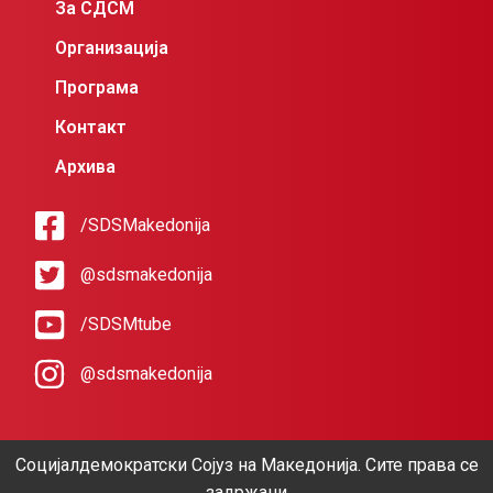
За СДСМ
Организација
Програма
Контакт
Архива
/SDSMakedonija
@sdsmakedonija
/SDSMtube
@sdsmakedonija
Социјалдемократски Сојуз на Македонија. Сите права се
задржани