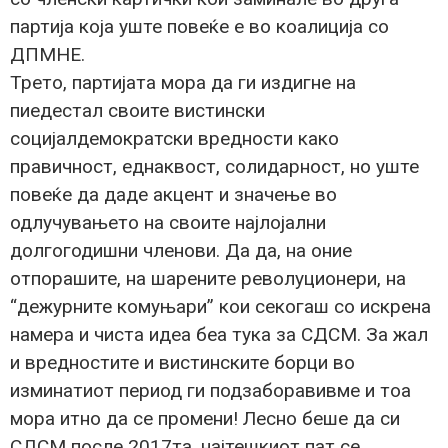
партија која уште повеќе е во коалиција со
ДПМНЕ.
Трето, партијата мора да ги издигне на
пиедестал своите вистински
социјалдемократски вредности како
правичност, еднаквост, солидарност, но уште
повеќе да даде акцент и значење во
одлучувањето на своите најлојални
долгогодишни членови. Да да, на оние
отпорашите, на шарените револуционери, на
“дежурните комуњари” кои секогаш со искрена
намера и чиста идеа беа тука за СДСМ. За жал
и вредностите и вистинските борци во
изминатиот период ги подзаборавивме и тоа
мора итно да се промени! Лесно беше да си
СДСМ после 2017та, најтешкиот пат се