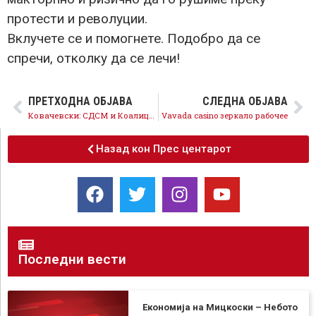
протести и револуции.
Вклучете се и помогнете. Подобро да се
спречи, отколку да се лечи!
ПРЕТХОДНА ОБЈАВА
СЛЕДНА ОБЈАВА
Ковачевски: СДСМ и Коалицијата ќе бидат одговорна, силна, принципиелна и државничка опозиција, процесот на внатрешна обнова мора да е на сите нивоа
Vavada casino зеркало рабочее
Назад кон Прес центарот
Последни вести
Економија на Мицкоски – Небото