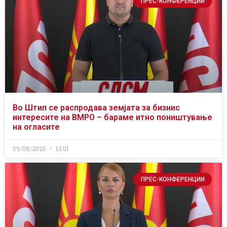
ПРЕС-КОНФЕРЕНЦИИ
Во Штип се распродава земјата за бизнис
интересите на ВМРО – бараме итно поништување
на огласите
09/08/2026
13:01
ПРЕС-КОНФЕРЕНЦИИ