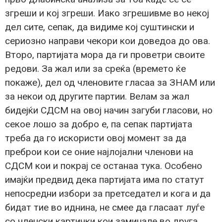
згреши и кој згреши. Иако згрешивме во некој
дел сите, сепак, да видиме кој суштински и
сериозно направи чекори кои доведоа до ова.
Второ, партијата мора да ги проветри своите
редови. За жал или за среќа (времето ќе
покаже), дел од членовите гласаа за ЗНАМ или
за некои од другите партии. Велам за жал
бидејќи СДСМ на овој начин загуби гласови, но
секое лошо за добро е, па сепак партијата
треба да го искористи овој момент за да
преброи кои се оние најлојални членови на
СДСМ кои и покрај се останаа тука. Особено
имајќи предвид дека партијата има по статут
непосредни избори за претседател и кога и да
бидат тие во иднина, не смее да гласаат луѓе
со членски картички кои заминале во друга