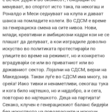
менуваат, во спортот исто така, па некогаш и
Роналдо и Меси седнуваат на клупа и даваат
шанса на помладите колеги. Во СДСМ е време
за генерациска смена на сите нивоа. Нови,
млади, креативни и амбициозни кадри кои не се
плашат да делуваат, а кои изградиле доволно
искуство во политиката протестирајќи по
улиците во време на режимот, но и конкретно
вградувајќи се или во приватниот или во
државниот сектор. Лојални на СДСМ, верни на
Македонија. Такви луѓе во СДСМ има многу, за
среќа! Иако тивки и ненаметливи, секогаш тука
и кога било најтешко, но и најдобро, а и сега,
повторно во најтешкото. Деца на партијата!
Секако, клучен е генерацискиот баланс бидејќи
без искуството на повозрасните и искусни