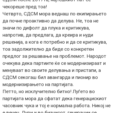
чекореше пред тоа!
Четврто, СДСМ мора веднаш по екипирањето
да почне проактивно да делува. Не, тоа не
значи по дифолт да плука и критикува,
напротив, да предлага, да креира и нуди
решенија, а кога е потребно и да се критикува,
тоа задолжително да биде со конкретен
предлог за решавање на проблемот. Народот
очекува дека партиите ќе се модернизираат и
менуваат во своите делувања и пристапи, а
СДСМ секогаш бил авангарда и пионир во
модернизирањето на партијата.
Петто, но исклучително битно! Луѓето во
партијата мора да сфатат дека генерацискиот
часовник чука и тој е нормална работа. Никој не
е вечен. Дури и во бизнисот, генерации се