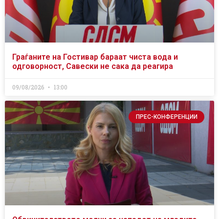
Граѓаните на Гостивар бараат чиста вода и
одговорност, Савески не сака да реагира
09/08/2026
13:00
ПРЕС-КОНФЕРЕНЦИИ