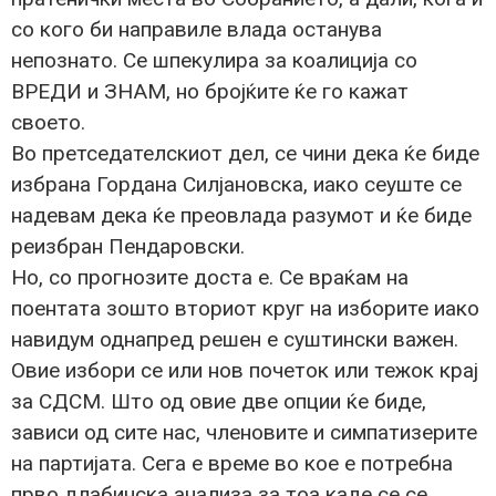
со кого би направиле влада останува
непознато. Се шпекулира за коалиција со
ВРЕДИ и ЗНАМ, но бројќите ќе го кажат
своето.
Во претседателскиот дел, се чини дека ќе биде
избрана Гордана Силјановска, иако сеуште се
надевам дека ќе преовлада разумот и ќе биде
реизбран Пендаровски.
Но, со прогнозите доста е. Се враќам на
поентата зошто вториот круг на изборите иако
навидум однапред решен е суштински важен.
Овие избори се или нов почеток или тежок крај
за СДСМ. Што од овие две опции ќе биде,
зависи од сите нас, членовите и симпатизерите
на партијата. Сега е време во кое е потребна
прво длабинска анализа за тоа каде се се