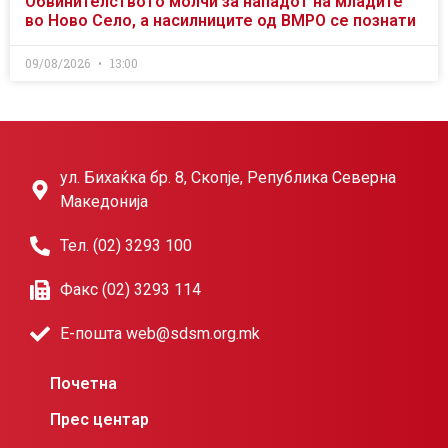
Обвинителството молчи за нападот на младите
во Ново Село, а насилниците од ВМРО се познати
09/08/2026
13:00
ул. Бихаќка бр. 8, Скопје, Република Северна
Македонија
Тел. (02) 3293 100
Факс (02) 3293 114
Е-пошта web@sdsm.org.mk
Почетна
Прес центар