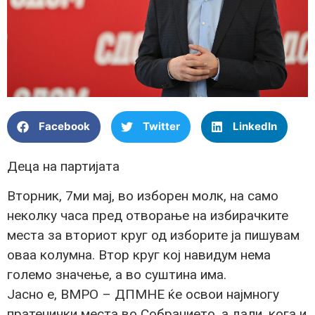
Facebook
Twitter
LinkedIn
Деца на партијата
Вторник, 7ми мај, во изборен молк, на само
неколку часа пред отворање на избирачките
места за вториот круг од изборите ја пишувам
оваа колумна. Втор круг кој навидум нема
големо значење, а во суштина има.
Јасно е, ВМРО – ДПМНЕ ќе освои најмногу
пратенички места во Собранието, а дали, кога и