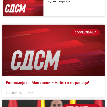
од екскурзија
СООПШТЕНИЈА
Економија на Мицкоски – Небото е граница!
09/08/2026
13:02