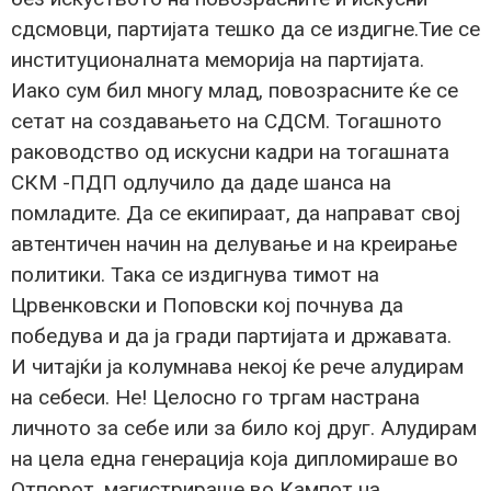
сдсмовци, партијата тешко да се издигне.Тие се
институционалната меморија на партијата.
Иако сум бил многу млад, повозрасните ќе се
сетат на создавањето на СДСМ. Тогашното
раководство од искусни кадри на тогашната
СКМ -ПДП одлучило да даде шанса на
помладите. Да се екипираат, да направат свој
автентичен начин на делување и на креирање
политики. Така се издигнува тимот на
Црвенковски и Поповски кој почнува да
победува и да ја гради партијата и државата.
И читајќи ја колумнава некој ќе рече алудирам
на себеси. Не! Целосно го тргам настрана
личното за себе или за било кој друг. Алудирам
на цела една генерација која дипломираше во
Отпорот, магистрираше во Кампот на