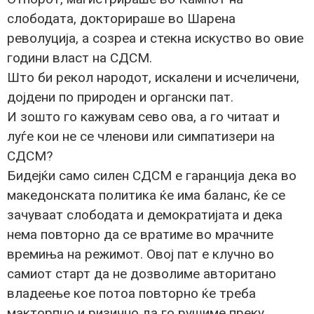
слободата, докторираше во Шарена
револуција, а созреа и стекна искуство во овие
години власт на СДСМ.
Што би рекол народот, искалени и исчеличени,
дојдени по природен и органски пат.
И зошто го кажувам сево ова, а го читаат и
луѓе кои не се членови или симпатизери на
СДСМ?
Бидејќи само силен СДСМ е гаранција дека во
македонската политика ќе има баланс, ќе се
зачуваат слободата и демократијата и дека
нема повторно да се вратиме во мрачните
времиња на режимот. Овој пат е клучно во
самиот старт да не дозволиме авторитано
владеење кое потоа повторно ќе треба
макторпно и ризично да го рушиме преку