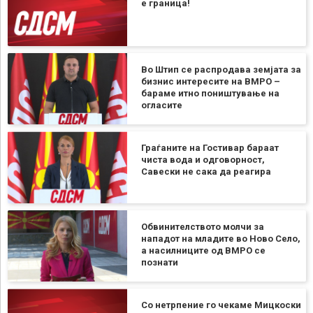
е граница!
Во Штип се распродава земјата за
бизнис интересите на ВМРО –
бараме итно поништување на
огласите
Граѓаните на Гостивар бараат
чиста вода и одговорност,
Савески не сака да реагира
Обвинителството молчи за
нападот на младите во Ново Село,
а насилниците од ВМРО се
познати
Со нетрпение го чекаме Мицкоски