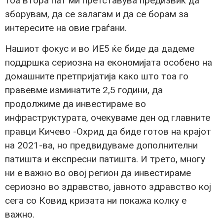
тоа втора пат ми претставува предизвик да
зборувам, да се залагам и да се борам за
интересите на овие граѓани.
Нашиот фокус и во ИЕ5 ќе биде да дадеме
поддршка сериозна на економијата особено на
домашните претпријатија како што тоа го
правевме изминатите 2,5 години, да
продолжиме да инвестираме во
инфраструктурата, очекуваме ден од главните
правци Кичево -Охрид да биде готов на крајот
на 2021-ва, но предвидуваме дополнителни
патишта и експресни патишта. И трето, многу
ни е важно во овој регион да инвестираме
сериозно во здравство, јавното здравство кој
сега со Ковид кризата ни покажа колку е
важно.