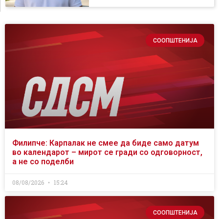
СООПШТЕНИЈА
Филипче: Карпалак не смее да биде само датум
во календарот – мирот се гради со одговорност,
а не со поделби
08/08/2026
15:24
СООПШТЕНИЈА