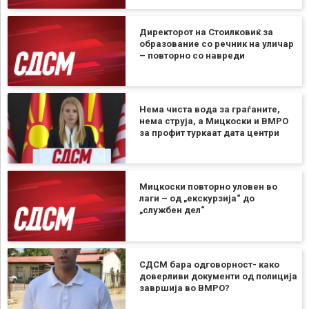
Директорот на Стоилковиќ за
образование со речник на уличар
– повторно со навреди
Нема чиста вода за граѓаните,
нема струја, а Мицкоски и ВМРО
за профит туркаат дата центри
Мицкоски повторно уловен во
лаги – од „екскурзија“ до
„службен дел“
СДСМ бара одговорност- како
доверливи документи од полиција
завршија во ВМРО?