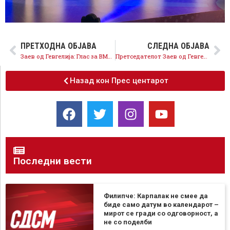
ПРЕТХОДНА ОБЈАВА
СЛЕДНА ОБЈАВА
Заев од Гевгелија: Глас за ВМРО-ДПМНЕ е глас за враќање на рудниците, обнова му треба на ВМРО-ДПМНЕ, а не на државата, таа се обновува!
Претседателот Заев од Гевгелија: Нова македонска економија обезбедува уште повеќе пари назад кај граѓаните и компаниите!
Назад кон Прес центарот
Последни вести
Филипче: Карпалак не смее да
биде само датум во календарот –
мирот се гради со одговорност, а
не со поделби