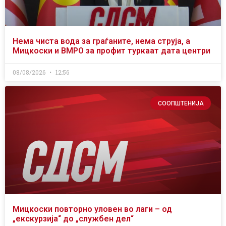
Нема чиста вода за граѓаните, нема струја, а
Мицкоски и ВМРО за профит туркаат дата центри
08/08/2026
12:56
СООПШТЕНИЈА
Мицкоски повторно уловен во лаги – од
„екскурзија“ до „службен дел“