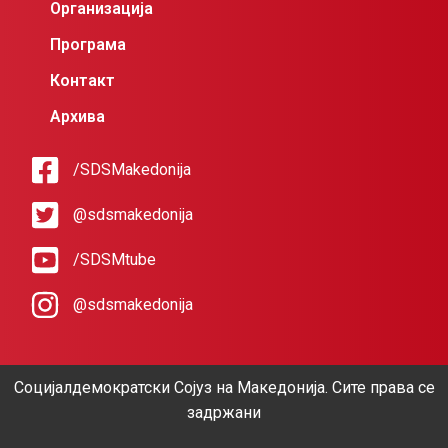
Организација
Програма
Контакт
Архива
/SDSMakedonija
@sdsmakedonija
/SDSMtube
@sdsmakedonija
Социјалдемократски Сојуз на Македонија. Сите права се
задржани