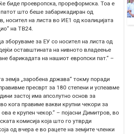
а ќе биде проевропска, прореформска. Тоа е
 патот што беше забарикадиран од
в, носител на листа во ИЕ1 од коалицијата
ио“ на ТВ24.
а зборуваме за ЕУ со носител на листа од
дејќи оставштината на нивното владеење
не барикадата на нашиот европски пат.“ –
та земја „заробена држава“ токму поради
направивме пресврт за 180 степени и успеавме
дини застој има апсолутно основ за
о кога правиме вакви крупни чекори за
ова е крупен чекор.“ – појасни Димитров, во
ската комисија која што го утврди
оја од вчера е во рацете на земјите членки