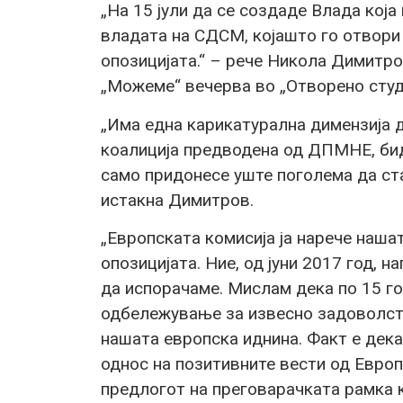
„На 15 јули да се создаде Влада кој
владата на СДСМ, којашто го отвори
опозицијата.“ – рече Никола Димитро
„Можеме“ вечерва во „Отворено студ
„Има една карикатурална димензија д
коалиција предводена од ДПМНЕ, би
само придонесе уште поголема да ста
истакна Димитров.
„Европската комисија ја нарече наша
опозицијата. Ние, од јуни 2017 год, 
да испорачаме. Мислам дека по 15 го
одбележување за извесно задоволств
нашата европска иднина. Факт е дека 
однос на позитивните вести од Европ
предлогот на преговарачката рамка к