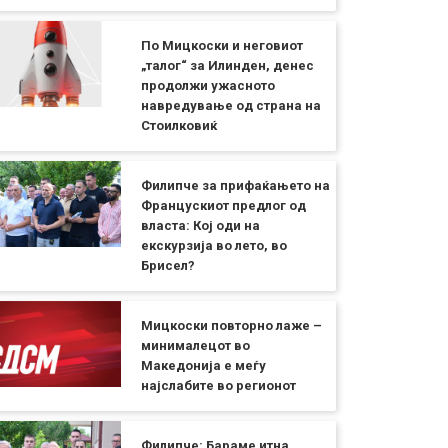
По Мицкоски и неговиот
„талог“ за Илинден, денес
продолжи ужасното
навредување од страна на
Стоилковиќ
Филипче за прифаќањето на
Францускиот предлог од
власта: Кој оди на
екскурзија во лето, во
Брисел?
Мицкоски повторно лаже –
минималецот во
Македонија е меѓу
најслабите во регионот
Филипче: Бараме итна