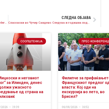
СЛЕДНА ОБЈАВА
Димитров: Врвна амбиција на ВМРО-ДПМНЕ е да избегне правда низ административните и судски лавиринти, заради тоа нивните ветувања за правда се смешни!
Спасовски во Чучер Сандево: Следува и годишна поддршка за земјоделството и руралниот развој од 200 милиони евра, сигурно кон европско земјоделство, „Можеме“
СООПШТЕНИЈА
ПРЕС-КОНФЕРЕНЦ
Мицкоски и неговиот
Филипче за прифаќањет
ог“ за Илинден, денес
Францускиот предлог о
должи ужасното
власта: Кој оди на
редување од страна на
екскурзија во лето, во
илковиќ
Брисел?
/2026
19:39
06/08/2026
16:52