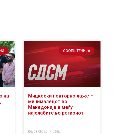
ИИ
СООПШТЕНИЈА
о на
Мицкоски повторно лаже –
д
минималецот во
Македонија е меѓу
најслабите во регионот
06/08/2026
16:51