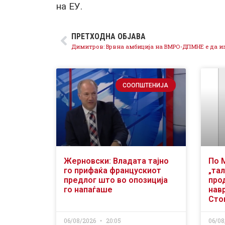
на ЕУ.
ПРЕТХОДНА ОБЈАВА
СООПШТЕНИЈА
Жерновски: Владата тајно
По 
го прифаќа францускиот
„тал
предлог што во опозиција
про
го напаѓаше
нав
Сто
06/08/2026
20:05
06/08