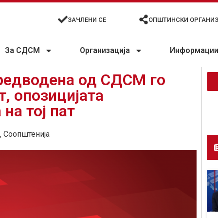
ЗАЧЛЕНИ СЕ
ОПШТИНСКИ ОРГАНИ
За СДСМ
Организација
Информации 
редводена од СДСМ го
т, опозицијата
на тој пат
,
Соопштенија