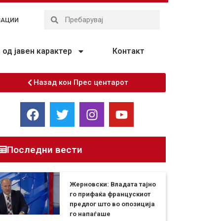
ЗАЦИИ
од јавен карактер
Контакт
Назад кон Прес центарот
Последни вести
Жерновски: Владата тајно
го прифаќа францускиот
предлог што во опозиција
го напаѓаше