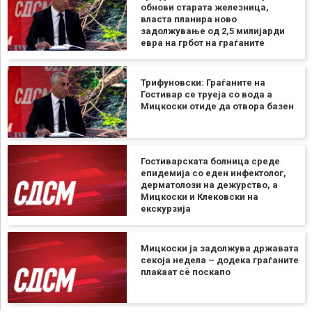
обнови старата железница,
власта планира ново
задолжување од 2,5 милијарди
евра на грбот на граѓаните
Трифуновски: Граѓаните на
Гостивар се труеја со вода а
Мицкоски отиде да отвора базен
Гостиварската болница среде
епидемија со еден инфектолог,
дерматолози на дежурство, а
Мицкоски и Клековски на
екскурзија
Мицкоски ја задолжува државата
секоја недела – додека граѓаните
плаќаат сѐ поскапо