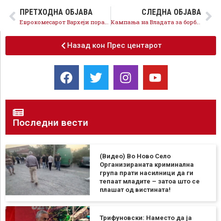
ПРЕТХОДНА ОБЈАВА
СЛЕДНА ОБЈАВА
Еврокомесарот Вархеји порача дека ЕУ не смее да не изневери, словенечкото европретседателство со силна поддршка за македонските евроинтеграции
Кампања на Владата за борба против корупција – мора да застанеме на патот на сите кои го корумпираат општеството
Назад кон Прес центарот
Последни вести
(Видео) Во Ново Село
Организираната криминална
група прати насилници да ги
тепаат младите – затоа што се
плашат од вистината!
Трифуновски: Наместо да ја