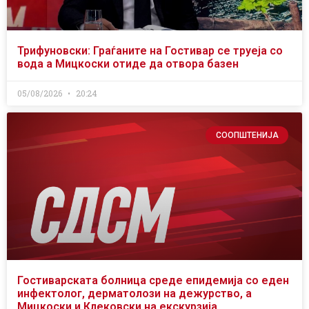
Трифуновски: Граѓаните на Гостивар се труеја со
вода а Мицкоски отиде да отвора базен
05/08/2026
20:24
СООПШТЕНИЈА
Гостиварската болница среде епидемија со еден
инфектолог, дерматолози на дежурство, а
Мицкоски и Клековски на екскурзија