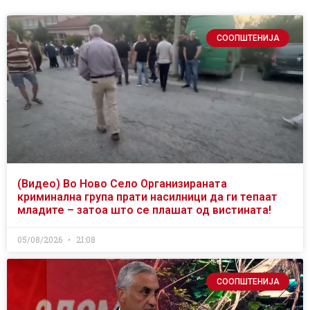
СООПШТЕНИЈА
(Видео) Во Ново Село Организираната
криминална група прати насилници да ги тепаат
младите – затоа што се плашат од вистината!
05/08/2026
21:08
СООПШТЕНИЈА