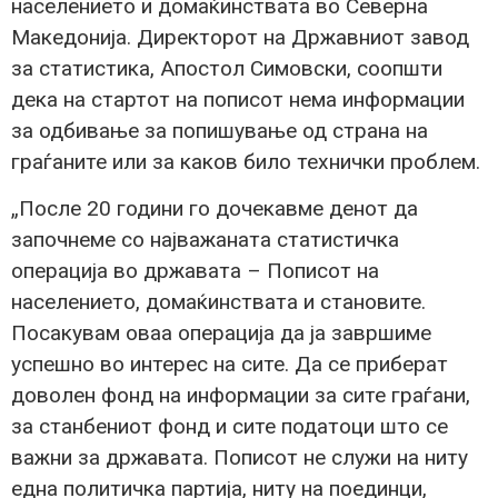
населението и домаќинствата во Северна
Македонија. Директорот на Државниот завод
за статистика, Апостол Симовски, соопшти
дека на стартот на пописот нема информации
за одбивање за попишување од страна на
граѓаните или за каков било технички проблем.
„После 20 години го дочекавме денот да
започнеме со најважаната статистичка
операција во државата – Пописот на
населението, домаќинствата и становите.
Посакувам оваа операција да ја завршиме
успешно во интерес на сите. Да се приберат
доволен фонд на информации за сите граѓани,
за станбениот фонд и сите податоци што се
важни за државата. Пописот не служи на ниту
една политичка партија, ниту на поединци,