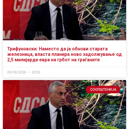
Трифуновски: Наместо да ја обнови старата
железница, власта планира ново задолжување од
2,5 милијарди евра на грбот на граѓаните
05/08/2026
20:56
СООПШТЕНИЈА