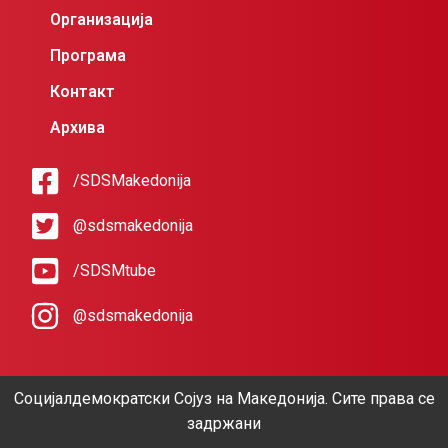
Организација
Програма
Контакт
Архива
/SDSMakedonija
@sdsmakedonija
/SDSMtube
@sdsmakedonija
Социјалдемократски Сојуз на Македонија. Сите права се
задржани