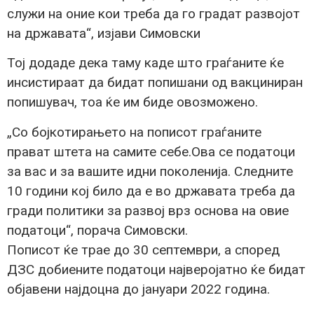
служи на оние кои треба да го градат развојот
на државата“, изјави Симовски
Тој додаде дека таму каде што граѓаните ќе
инсистираат да бидат попишани од вакциниран
попишувач, тоа ќе им биде овозможено.
„Со бојкотирањето на пописот граѓаните
прават штета на самите себе.Ова се податоци
за вас и за вашите идни поколенија. Следните
10 години кој било да е во државата треба да
гради политики за развој врз основа на овие
податоци“, порача Симовски.
Пописот ќе трае до 30 септември, а според
ДЗС добиените податоци најверојатно ќе бидат
објавени најдоцна до јануари 2022 година.