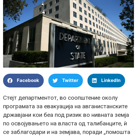
Facebook
Twitter
LinkedIn
Стејт департментот, во соопштение околу
програмата за евакуација на авганистанските
државјани кои беа под ризик во нивната земја
по освојувањето на власта од талибанците, ѝ
се заблагодари и на земјава, поради „помошта