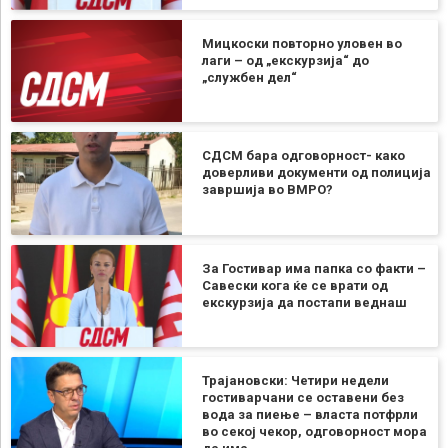
Мицкоски повторно уловен во
лаги – од „екскурзија“ до
„службен дел“
СДСМ бара одговорност- како
доверливи документи од полиција
завршија во ВМРО?
За Гостивар има папка со факти –
Савески кога ќе се врати од
екскурзија да постапи веднаш
Трајановски: Четири недели
гостиварчани се оставени без
вода за пиење – власта потфрли
во секој чекор, одговорност мора