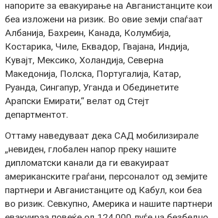
напорите за евакуирање на Авганистанците кои
беа изложени на ризик. Во овие земји спаѓаат
Албанија, Бахреин, Канада, Колумбија,
Костарика, Чиле, Еквадор, Гвајана, Индија,
Кувајт, Мексико, Холандија, Северна
Македонија, Полска, Португалија, Катар,
Руанда, Сингапур, Уганда и Обединетите
Арапски Емирати,“ велат од Стејт
департментот.
Оттаму наведуваат дека САД мобилизирале
„невиден, глобален напор преку нашите
дипломатски канали да ги евакуираат
американските граѓани, персоналот од земјите
партнери и Авганистанците од Кабул, кои беа
во ризик. Севкупно, Америка и нашите партнери
евакуираа повеќе од 124.000 луѓе на безбедно,