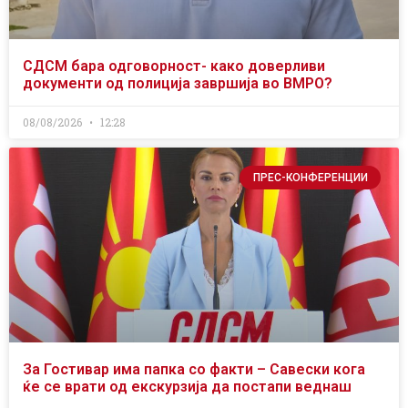
СДСМ бара одговорност- како доверливи
документи од полиција завршија во ВМРО?
08/08/2026
12:28
ПРЕС-КОНФЕРЕНЦИИ
За Гостивар има папка со факти – Савески кога
ќе се врати од екскурзија да постапи веднаш