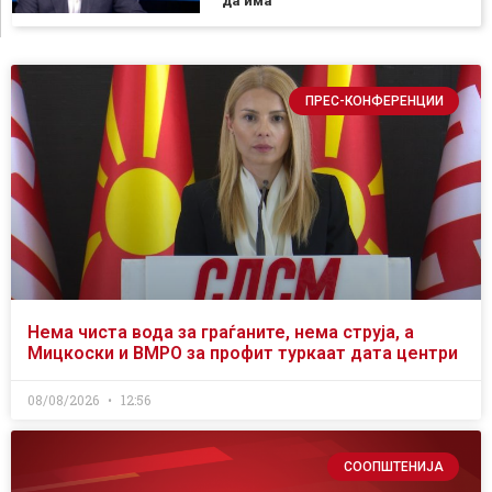
да има
ПРЕС-КОНФЕРЕНЦИИ
Нема чиста вода за граѓаните, нема струја, а
Мицкоски и ВМРО за профит туркаат дата центри
08/08/2026
12:56
СООПШТЕНИЈА