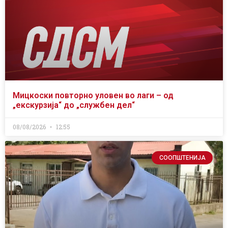
Мицкоски повторно уловен во лаги – од
„екскурзија“ до „службен дел“
08/08/2026
12:55
СООПШТЕНИЈА