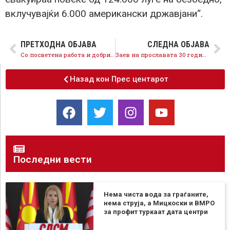
вклучувајќи 6.000 американски државјани“.
ПРЕТХОДНА ОБЈАВА
СЛЕДНА ОБЈАВА
Со посветена работа и добри економски политики до подобар животен стандард
Заев на прославата 30 години независност: Денес Република Северна Македонија е позитивен пример и модел што другите сакаат да го следат
Назад кон Прес центарот
Последни вести
Нема чиста вода за граѓаните,
нема струја, а Мицкоски и ВМРО
за профит туркаат дата центри