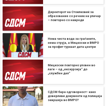
Директорот на Стоилковиќ за
образование со речник на уличар
– повторно со навреди
Нема чиста вода за граѓаните,
нема струја, а Мицкоски и ВМРО
за профит туркаат дата центри
Мицкоски повторно уловен во
лаги – од „екскурзија“ до
„службен дел“
СДСМ бара одговорност- како
доверливи документи од полиција
завршија во ВМРО?