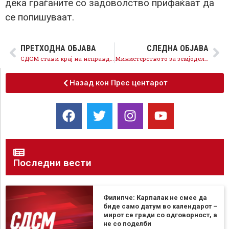
дека граѓаните со задоволство прифаќаат да
се попишуваат.
ПРЕТХОДНА ОБЈАВА
СЛЕДНА ОБЈАВА
СДСМ стави крај на неправдата кон граѓаните, од октомври каматата не смее да биде поголема од долгот
Министерството за земјоделство договори зголемување на откупната цена на грозјето со винариите
Назад кон Прес центарот
Последни вести
Филипче: Карпалак не смее да
биде само датум во календарот –
мирот се гради со одговорност, а
не со поделби