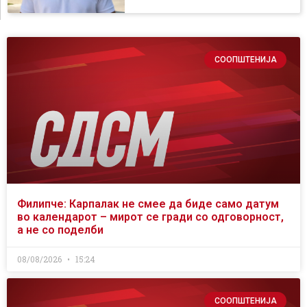
СООПШТЕНИЈА
Филипче: Карпалак не смее да биде само датум
во календарот – мирот се гради со одговорност,
а не со поделби
08/08/2026
15:24
СООПШТЕНИЈА