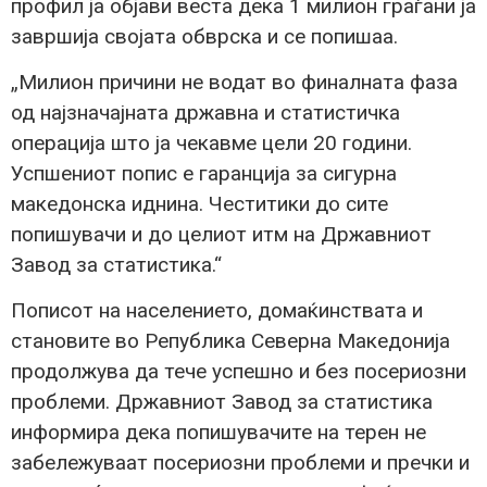
профил ја објави веста дека 1 милион граѓани ја
завршија својата обврска и се попишаа.
„Милион причини не водат во финалната фаза
од најзначајната државна и статистичка
операција што ја чекавме цели 20 години.
Успшениот попис е гаранција за сигурна
македонска иднина. Честитики до сите
попишувачи и до целиот итм на Државниот
Завод за статистика.“
Пописот на населението, домаќинствата и
становите во Република Северна Македонија
продолжува да тече успешно и без посериозни
проблеми. Државниот Завод за статистика
информира дека попишувачите на терен не
забележуваат посериозни проблеми и пречки и