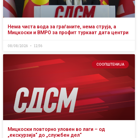
Нема чиста вода за граѓаните, нема струја, а
Мицкоски и ВМРО за профит туркаат дата центри
08/08/2026
12:56
СООПШТЕНИЈА
Мицкоски повторно уловен во лаги – од
„екскурзија“ до „службен дел“