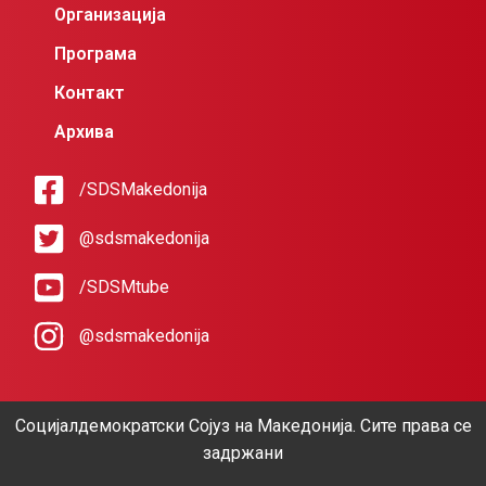
Организација
Програма
Контакт
Архива
/SDSMakedonija
@sdsmakedonija
/SDSMtube
@sdsmakedonija
Социјалдемократски Сојуз на Македонија. Сите права се
задржани