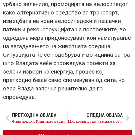
урбано зеленило, промоцијата на велосипедот
како алтернативно средство за транспорт,
изведбата на нови велосипедски и пешачки
патеки и реконструкцијата на постоечките, во
одредена мера придонесуваат кон намалување
на загадувањето на животната средина.
Ситуацијата ќе се подобрува и во иднина затоа
што Владата веќе спроведува проекти за
зелени извори на енергија, процес кој
претходно беше само споменуван од сите, но
оваа Влада започна решително да го
спроведува.
ПРЕТХОДНА ОБЈАВА
СЛЕДНА ОБЈАВА
Филиповски: Градиме градинка во Ново Лисиче и 20 километри нови велосипедски патеки, Аеродром го заслужува Најдоброто
Мицкоски води кампања со лажни вести, не заостанува ниту Арсовска