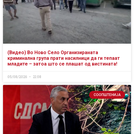
(Видео) Во Ново Село Организираната
криминална група прати насилници да ги тепаат
младите – затоа што се плашат од вистината!
05/08/2026
21:08
СООПШТЕНИЈА