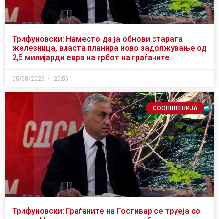
Трифуновски: Наместо да ја обнови старата
железница, власта планира ново задолжување од
2,5 милијарди евра на грбот на граѓаните
05/08/2026
20:56
СООПШТЕНИЈА
Трифуновски: Граѓаните на Гостивар се труеја со