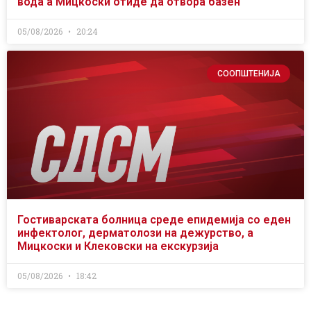
вода а Мицкоски отиде да отвора базен
05/08/2026
20:24
СООПШТЕНИЈА
Гостиварската болница среде епидемија со еден
инфектолог, дерматолози на дежурство, а
Мицкоски и Клековски на екскурзија
05/08/2026
18:42