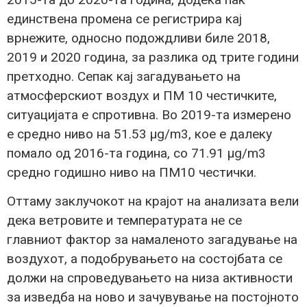
единствена промена се регистрира кај
врнежите, односно подождливи биле 2018,
2019 и 2020 година, за разлика од трите години
претходно. Сепак кај загадувањето на
атмосферскиот воздух и ПМ 10 честичките,
ситуацијата е спротивна. Во 2019-та измерено
е средно ниво на 51.53 µg/m3, кое е далеку
помало од 2016-та година, со 71.91 µg/m3
средно годишно ниво на ПМ10 честички.
Оттаму заклучокот на крајот на анализата вели
дека ветровите и температурата не се
главниот фактор за намаленото загадување на
воздухот, а подобрувањето на состојбата се
должи на спроведувањето на низа активности
за изведба на ново и зачувување на постојното