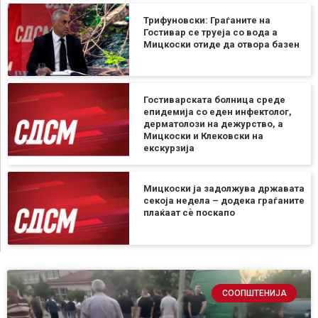
Трифуновски: Граѓаните на
Гостивар се труеја со вода а
Мицкоски отиде да отвора базен
Гостиварската болница среде
епидемија со еден инфектолог,
дерматолози на дежурство, а
Мицкоски и Клековски на
екскурзија
Мицкоски ја задолжува државата
секоја недела – додека граѓаните
плаќаат сѐ поскапо
СООПШТЕНИЈА