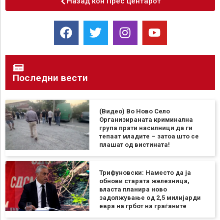
Назад кон Прес центарот
Последни вести
(Видео) Во Ново Село
Организираната криминална
група прати насилници да ги
тепаат младите – затоа што се
плашат од вистината!
Трифуновски: Наместо да ја
обнови старата железница,
власта планира ново
задолжување од 2,5 милијарди
евра на грбот на граѓаните