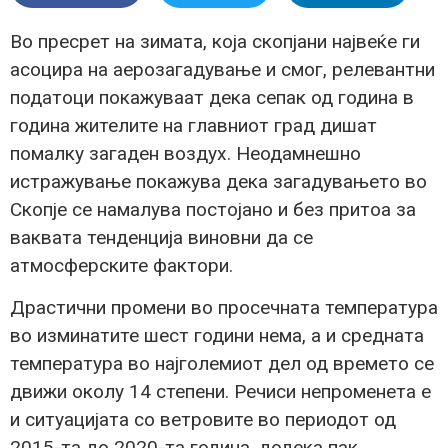
Во пресрет на зимата, која скопјани највеќе ги
асоцира на аерозагадување и смог, релевантни
податоци покажуваат дека сепак од година в
година жителите на главниот град дишат
помалку загаден воздух. Неодамнешно
истражување покажува дека загадувањето во
Скопје се намалува постојано и без притоа за
ваквата тенденција виновни да се
атмосферските фактори.
Драстични промени во просечната температура
во изминатите шест години нема, а и средната
температура во најголемиот дел од времето се
движи околу 14 степени. Речиси непроменета е
и ситуацијата со ветровите во периодот од
2015-та до 2020-та година, додека пак