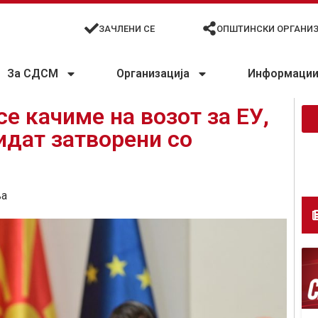
ЗАЧЛЕНИ СЕ
ОПШТИНСКИ ОРГАНИ
За СДСМ
Организација
Информации 
се качиме на возот за ЕУ,
идат затворени со
ња