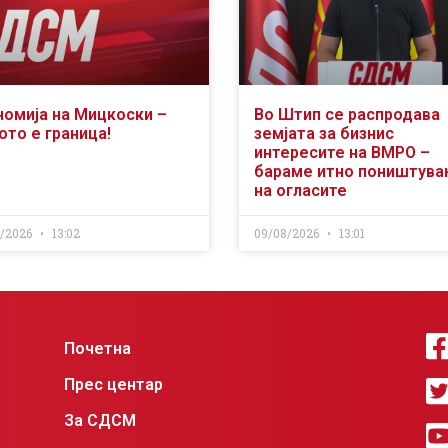
номија на Мицкоски –
Во Штип се распродава
ото е граница!
земјата за бизнис
интересите на ВМРО –
бараме итно поништув
на огласите
8/2026
13:02
09/08/2026
13:01
Почетна
Прес центар
За СДСМ