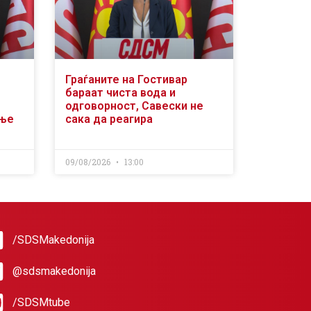
Граѓаните на Гостивар
бараат чиста вода и
одговорност, Савески не
ање
сака да реагира
09/08/2026
13:00
/SDSMakedonija
@sdsmakedonija
/SDSMtube