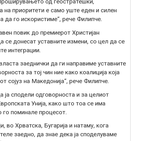
 проширувањето од геостратешки,
а на приоритети е само уште еден и силен
а да го искористиме“, рече Филипче.
авен повик до премиерот Христијан
а се донесат уставните измени, со цел да се
те интеграции.
власта заеднички да ги направиме уставните
орноста за тој чин ние како коалиција која
т сојуз на Македонија“, рече Филипче.
а ја сподели одговорноста и за целиот
вропската Унија, како што тоа се има
о го поминале процесот.
, во Хрватска, Бугарија и натаму, кога
теле заедно, да знае дека ја споделуваме