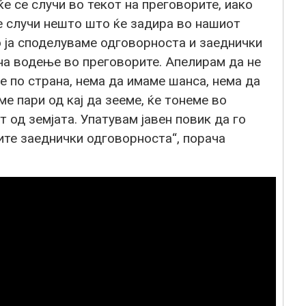
е се случи во текот на преговорите, иако
е случи нешто што ќе задира во нашиот
 но ја споделуваме одговорноста и заеднички
на водење во преговорите. Апелирам да не
 по страна, нема да имаме шанса, нема да
 пари од кај да зееме, ќе тонеме во
 од земјата. Упатувам јавен повик да го
ите заеднички одговорноста“, порача