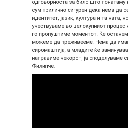
одговорноста за било што понатаму ќ
сум прилично сигурен дека нема да с
идентитет, јазик, култура и та ната,
учествуваме во целокупниот процес 
го пропуштиме моментот. Ќе останеме
можеме да преживееме. Нема да имаме
сиромаштија, а младите ќе заминуваат
направиме чекорот, ја споделуваме с
Филипче.