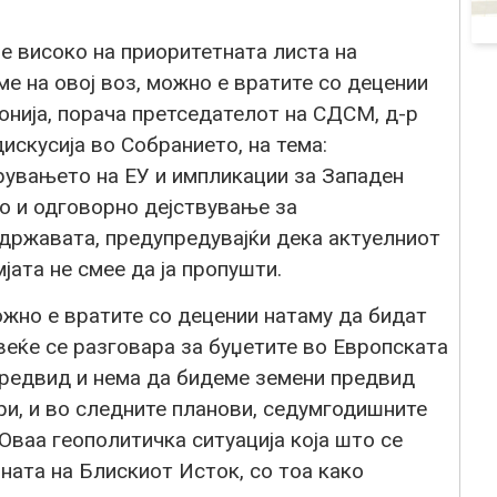
 високо на приоритетната листа на
ме на овој воз, можно е вратите со децении
онија, порача претседателот на СДСМ, д-р
искусија во Собранието, на тема:
рувањето на ЕУ и импликации за Западен
о и одговорно дејствување за
државата, предупредувајќи дека актуелниот
ата не смее да ја пропушти.
можно е вратите со децении натаму да бидат
 веќе се разговара за буџетите во Европската
предвид и нема да бидеме земени предвид
ри, и во следните планови, седумгодишните
Оваа геополитичка ситуација која што се
јната на Блискиот Исток, со тоа како