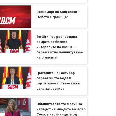
Економија на Мицкоски –
Небото е граница!
Во Штип се распродава
земјата за бизнис
интересите на ВМРО –
бараме итно поништување
на огласите
Граѓаните на Гостивар
бараат чиста вода и
одговорност, Савески не
сака да реагира
Обвинителството молчи за
нападот на младите во Ново
Село, а насилниците од