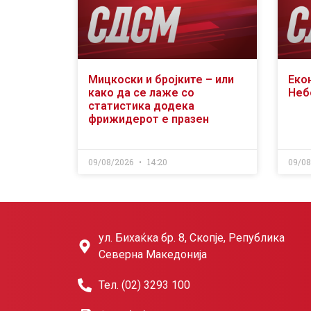
Мицкоски и бројките – или
Еко
како да се лаже со
Неб
статистика додека
фрижидерот е празен
09/08/2026
14:20
09/0
ул. Бихаќка бр. 8, Скопје, Република
Северна Македонија
Тел. (02) 3293 100