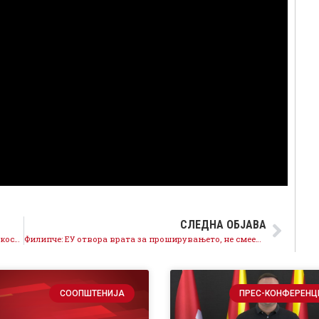
СЛЕДНА ОБЈАВА
Обвинителот Ало Савески експресно го спаси Мицкоски од кривична пријава за само 2 недели
Филипче: ЕУ отвора врата за проширувањето, не смееме да ја пропуштиме оваа шанса
СООПШТЕНИЈА
ПРЕС-КОНФЕРЕНЦ