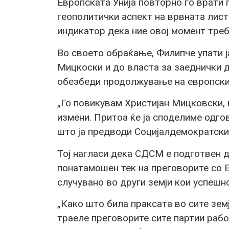
Европската Унија повторно го врати
геополитички аспект на врвната лист
индикатор дека ние овој момент треб
Во своето обраќање, Филипче упати ј
Мицкоски и до власта за заеднички д
обезбеди продолжување на европски
„Го повикувам Христијан Мицковски, 
измени. Притоа ќе ја споделиме одгов
што ја предводи Социјалдемократскио
Тој нагласи дека СДСМ е подготвен д
понатамошен тек на преговорите со Е
случувано во други земји кои успешн
„Како што била праксата во сите земји
траеле преговорите сите партии рабо