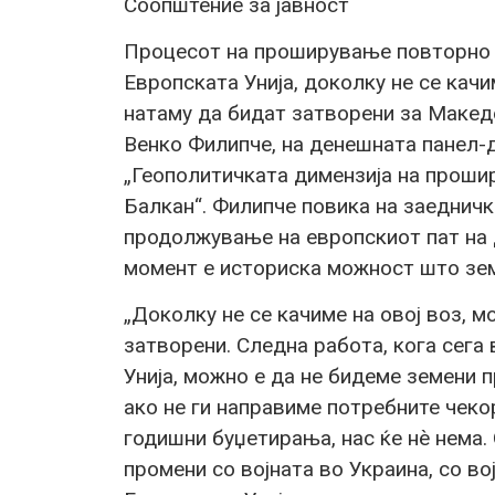
Соопштение за јавност
Процесот на проширување повторно е
Европската Унија, доколку не се качи
натаму да бидат затворени за Макед
Венко Филипче, на денешната панел-д
„Геополитичката димензија на проши
Балкан“. Филипче повика на заедничк
продолжување на европскиот пат на 
момент е историска можност што земј
„Доколку не се качиме на овој воз, 
затворени. Следна работа, кога сега
Унија, можно е да не бидеме земени 
ако не ги направиме потребните чеко
годишни буџетирања, нас ќе нѐ нема. 
промени со војната во Украина, со во