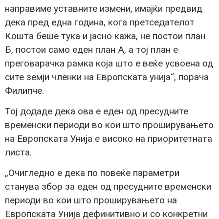
направиме уставните измени, имајќи предвид
дека пред една година, кога претседателот
Кошта беше тука и јасно кажа, не постои план
Б, постои само еден план А, а тој план е
преговарачка рамка која што е веќе усвоена од
сите земји членки на Европската унија“, порача
Филипче.
Тој додаде дека ова е еден од пресудните
временски периоди во кои што проширувањето
на Европската Унија е високо на приоритетната
листа.
„Очигледно е дека по повеќе параметри
станува збор за еден од пресудните временски
периоди во кои што проширувањето на
Европската Унија дефинитивно и со конкретни