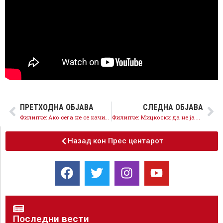
ПРЕТХОДНА ОБЈАВА
СЛЕДНА ОБЈАВА
Филипче: Ако сега не се качиме на возот за ЕУ, вратите може да ни бидат затворени со децении
Филипче: Мицкоски да не ја ризикува иднината на младите, заедно да ја преземеме одговорноста за уставните измени
Назад кон Прес центарот
Последни вести