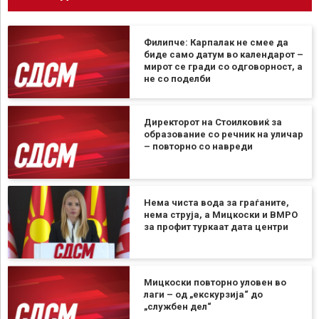
Филипче: Карпалак не смее да
биде само датум во календарот –
мирот се гради со одговорност, а
не со поделби
Директорот на Стоилковиќ за
образование со речник на уличар
– повторно со навреди
Нема чиста вода за граѓаните,
нема струја, а Мицкоски и ВМРО
за профит туркаат дата центри
Мицкоски повторно уловен во
лаги – од „екскурзија“ до
„службен дел“