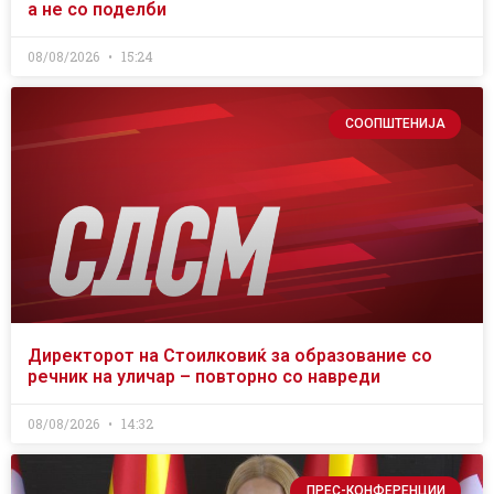
а не со поделби
08/08/2026
15:24
СООПШТЕНИЈА
Директорот на Стоилковиќ за образование со
речник на уличар – повторно со навреди
08/08/2026
14:32
ПРЕС-КОНФЕРЕНЦИИ