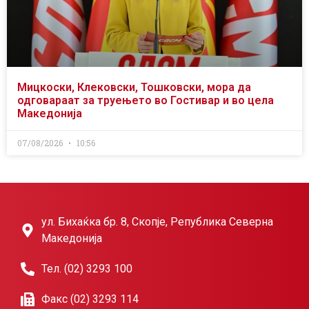
Мицкоски, Клековски, Тошковски, мора да
одговараат за труењето во Гостивар и во цела
Македонија
07/08/2026
10:56
ул. Бихаќка бр. 8, Скопје, Република Северна
Македонија
Тел. (02) 3293 100
Факс (02) 3293 114