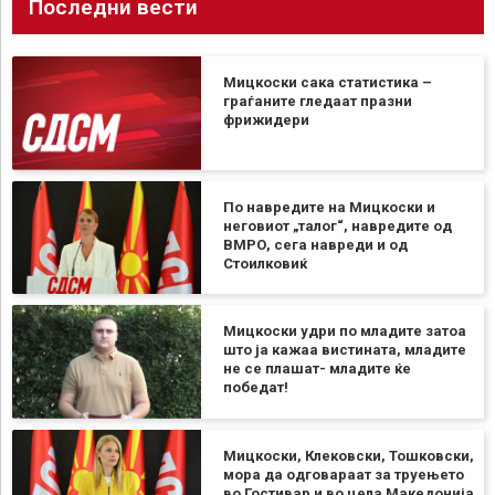
Последни вести
Мицкоски сака статистика –
граѓаните гледаат празни
фрижидери
По навредите на Мицкоски и
неговиот „талог“, навредите од
ВМРО, сега навреди и од
Стоилковиќ
Мицкоски удри по младите затоа
што ја кажаа вистината, младите
не се плашат- младите ќе
победат!
Мицкоски, Клековски, Тошковски,
мора да одговараат за труењето
во Гостивар и во цела Македонија