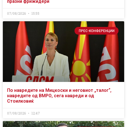
празни фрижидери
07/08/2026
15:55
ПРЕС-КОНФЕРЕНЦИИ
По навредите на Мицкоски и неговиот „талог“,
навредите од ВМРО, сега навреди и од
Стоилковиќ
07/08/2026
12:47