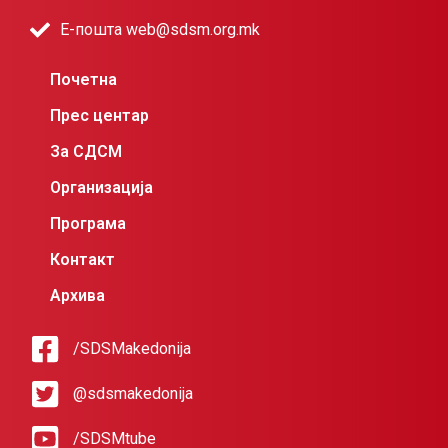
Е-пошта web@sdsm.org.mk
Почетна
Прес центар
За СДСМ
Организација
Програма
Контакт
Архива
/SDSMakedonija
@sdsmakedonija
/SDSMtube