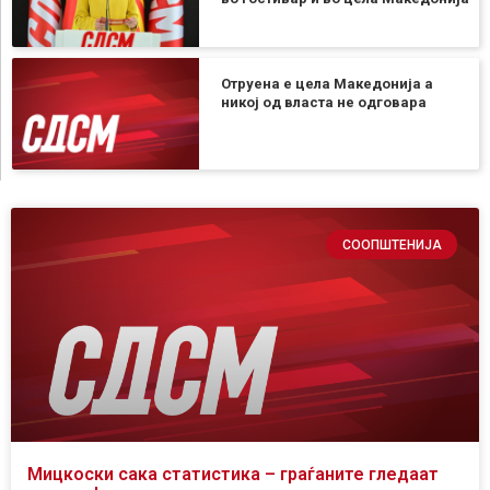
Отруена е цела Македонија а
никој од власта не одговара
СООПШТЕНИЈА
Мицкоски сака статистика – граѓаните гледаат