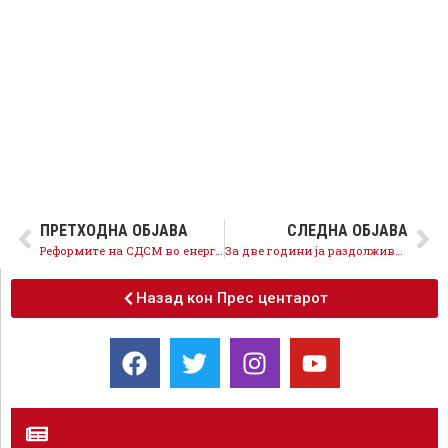
ПРЕТХОДНА ОБЈАВА
СЛЕДНА ОБЈАВА
Реформите на СДСМ во енергетиката се шампионски, извозот на струја зголемен за над 60 отсто во првите 9 месеци од 2019 година
За две години ја раздолживме општина Ѓорче Петров и донесовме капитална инвестиција – нов Клинички центар
Назад кон Прес центарот