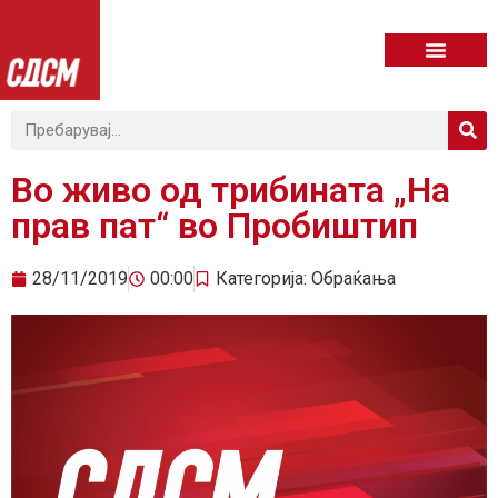
Во живо од трибината „На
прав пат“ во Пробиштип
28/11/2019
00:00
Категорија:
Обраќања