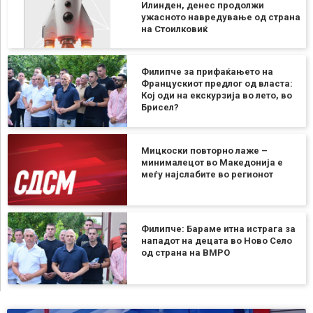
Илинден, денес продолжи
ужасното навредување од страна
на Стоилковиќ
Филипче за прифаќањето на
Францускиот предлог од власта:
Кој оди на екскурзија во лето, во
Брисел?
Мицкоски повторно лаже –
минималецот во Македонија е
меѓу најслабите во регионот
Филипче: Бараме итна истрага за
нападот на децата во Ново Село
од страна на ВМРО