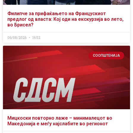
Филипче за прифаќањето на Францускиот
предлог од власта: Кој оди на екскурзија во лето,
во Брисел?
06/08/2026
16:52
СООПШТЕНИЈА
Мицкоски повторно лаже – минималецот во
Македонија е меѓу најслабите во регионот