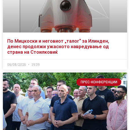
По Мицкоски и неговиот „талог“ за Илинден,
денес продолжи ужасното навредување од
страна на Стоилковиќ
06/08/2026
19:39
ПРЕС-КОНФЕРЕНЦИИ