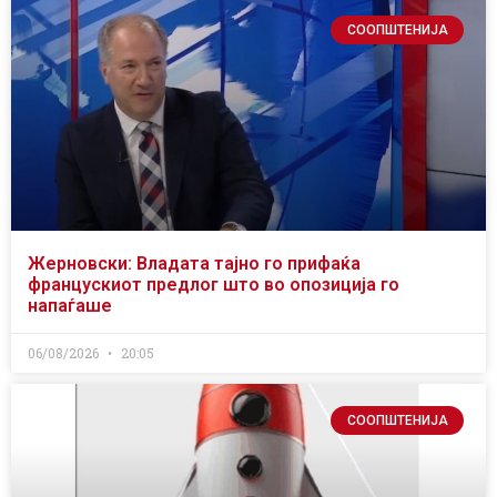
СООПШТЕНИЈА
Жерновски: Владата тајно го прифаќа
францускиот предлог што во опозиција го
напаѓаше
06/08/2026
20:05
СООПШТЕНИЈА