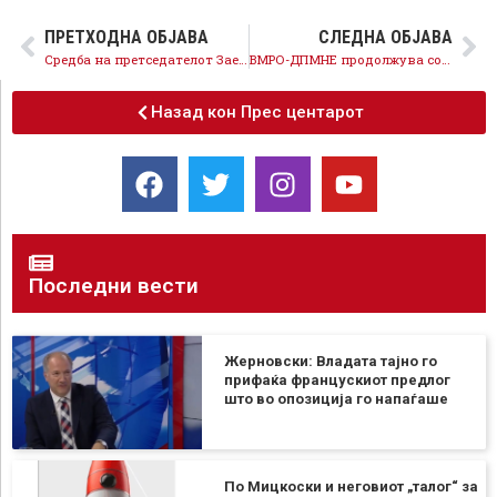
ПРЕТХОДНА ОБЈАВА
СЛЕДНА ОБЈАВА
Средба на претседателот Заев со партијата на Социјалдемократите во Словенија: Продолжува добрата соработка во интерес на граѓаните
ВМРО-ДПМНЕ продолжува со политиките на поделби и изолација, Законот за употреба за јазици е во согласност со Уставот
Назад кон Прес центарот
Последни вести
Жерновски: Владата тајно го
прифаќа францускиот предлог
што во опозиција го напаѓаше
По Мицкоски и неговиот „талог“ за