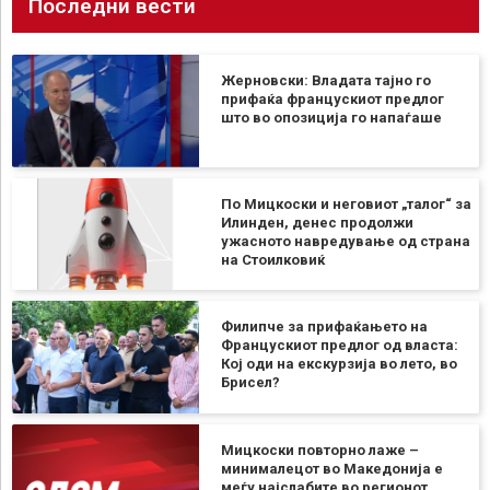
Последни вести
Жерновски: Владата тајно го
прифаќа францускиот предлог
што во опозиција го напаѓаше
По Мицкоски и неговиот „талог“ за
Илинден, денес продолжи
ужасното навредување од страна
на Стоилковиќ
Филипче за прифаќањето на
Францускиот предлог од власта:
Кој оди на екскурзија во лето, во
Брисел?
Мицкоски повторно лаже –
минималецот во Македонија е
меѓу најслабите во регионот