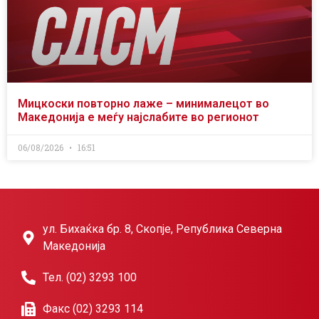
Мицкоски повторно лаже – минималецот во
Македонија е меѓу најслабите во регионот
06/08/2026
16:51
ул. Бихаќка бр. 8, Скопје, Република Северна
Македонија
Тел. (02) 3293 100
Факс (02) 3293 114