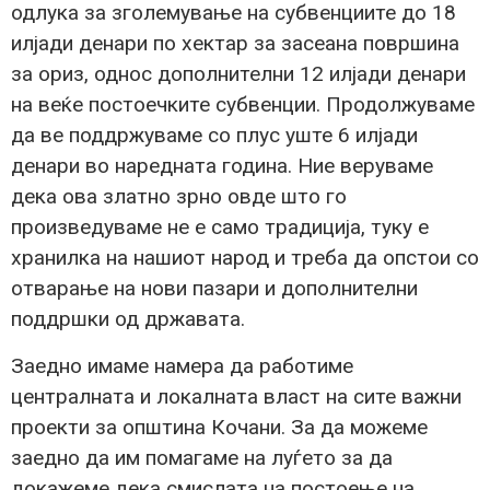
одлука за зголемување на субвенциите до 18
илјади денари по хектар за засеана површина
за ориз, однос дополнителни 12 илјади денари
на веќе постоечките субвенции. Продолжуваме
да ве поддржуваме со плус уште 6 илјади
денари во наредната година. Ние веруваме
дека ова златно зрно овде што го
произведуваме не е само традиција, туку е
хранилка на нашиот народ и треба да опстои со
отварање на нови пазари и дополнителни
поддршки од државата.
Заедно имаме намера да работиме
централната и локалната власт на сите важни
проекти за општина Кочани. За да можеме
заедно да им помагаме на луѓето за да
докажеме дека смислата на постоење на