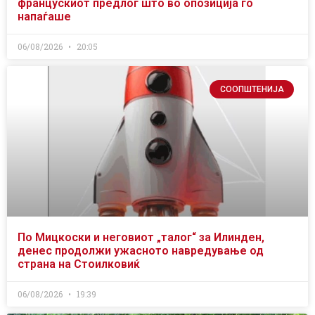
францускиот предлог што во опозиција го
напаѓаше
06/08/2026
20:05
СООПШТЕНИЈА
По Мицкоски и неговиот „талог“ за Илинден,
денес продолжи ужасното навредување од
страна на Стоилковиќ
06/08/2026
19:39