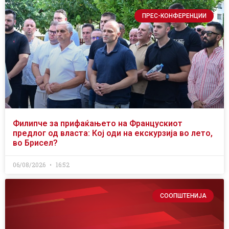
ПРЕС-КОНФЕРЕНЦИИ
Филипче за прифаќањето на Францускиот
предлог од власта: Кој оди на екскурзија во лето,
во Брисел?
06/08/2026
16:52
СООПШТЕНИЈА