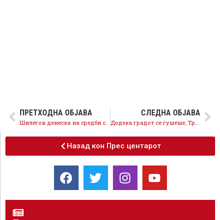
ПРЕТХОДНА ОБЈАВА
СЛЕДНА ОБЈАВА
Шилегов денеска на средби со граѓаните на Центар
Додека градот се гушеше, Трајановски повикуваше да се седи дома, на Скопје му се потребни промени
Назад кон Прес центарот