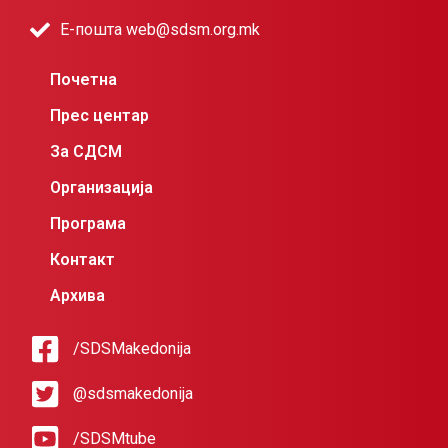
Е-пошта web@sdsm.org.mk
Почетна
Прес центар
За СДСМ
Организација
Програма
Контакт
Архива
/SDSMakedonija
@sdsmakedonija
/SDSMtube