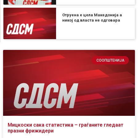
Отруена е цела Македонија а
никој од власта не одговара
СООПШТЕНИЈА
Мицкоски сака статистика – граѓаните гледаат
празни фрижидери