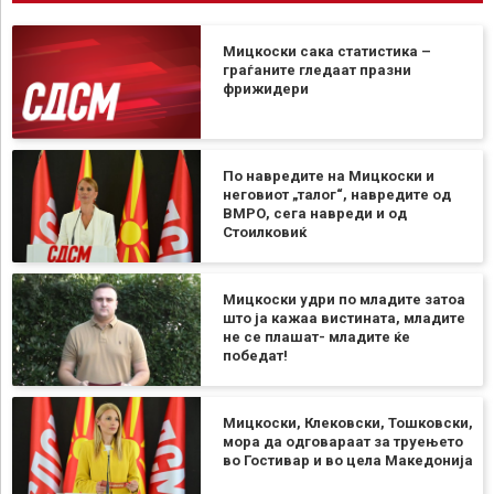
Мицкоски сака статистика –
граѓаните гледаат празни
фрижидери
По навредите на Мицкоски и
неговиот „талог“, навредите од
ВМРО, сега навреди и од
Стоилковиќ
Мицкоски удри по младите затоа
што ја кажаа вистината, младите
не се плашат- младите ќе
победат!
Мицкоски, Клековски, Тошковски,
мора да одговараат за труењето
во Гостивар и во цела Македонија