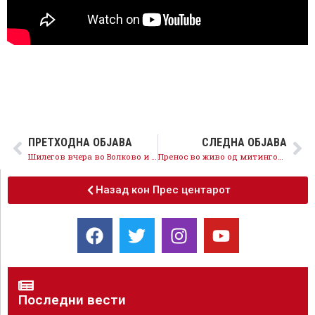
ПРЕТХОДНА ОБЈАВА
СЛЕДНА ОБЈАВА
Шилегов вчера во Волково и Ѓорче, денес во Центар
Пренос во живо од митингот во Куманово
Назад кон Прес центарот
Последни вести