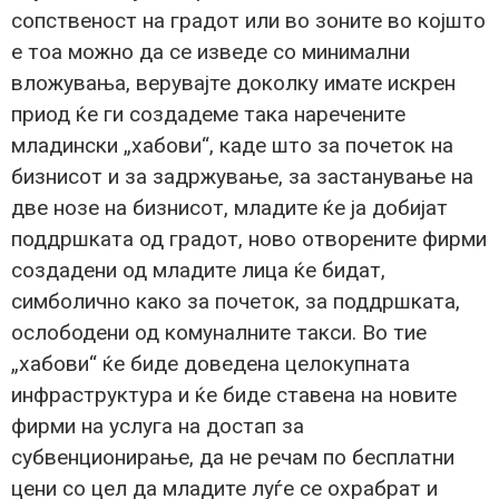
сопственост на градот или во зоните во којшто
е тоа можно да се изведе со минимални
вложувања, верувајте доколку имате искрен
приод ќе ги создадеме така наречените
младински „хабови“, каде што за почеток на
бизнисот и за задржување, за застанување на
две нозе на бизнисот, младите ќе ја добијат
поддршката од градот, ново отворените фирми
создадени од младите лица ќе бидат,
симболично како за почеток, за поддршката,
ослободени од комуналните такси. Во тие
„хабови“ ќе биде доведена целокупната
инфраструктура и ќе биде ставена на новите
фирми на услуга на достап за
субвенционирање, да не речам по бесплатни
цени со цел да младите луѓе се охрабрат и