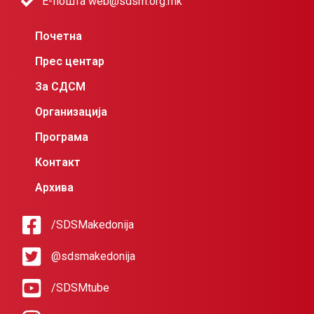
Е-пошта web@sdsm.org.mk
Почетна
Прес центар
За СДСМ
Организација
Програма
Контакт
Архива
/SDSMakedonija
@sdsmakedonija
/SDSMtube