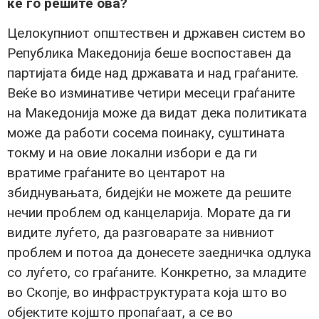
ќе го решите ова?
Целокупниот општествен и државен систем во
Република Македонија беше воспоставен да
партијата биде над државата и над граѓаните.
Веќе во изминативе четири месеци граѓаните
на Македонија може да видат дека политиката
може да работи сосема поинаку, суштината
токму и на овие локални избори е да ги
вратиме граѓаните во центарот на
збиднувањата, бидејќи не можете да решите
нечии проблем од канцеларија. Морате да ги
видите луѓето, да разговарате за нивниот
проблем и потоа да донесете заедничка одлука
со луѓето, со граѓаните. Конкретно, за младите
во Скопје, во инфраструктурата која што во
објектите којшто пропаѓаат, а се во