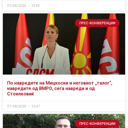
07/08/2026
15:55
ПРЕС-КОНФЕРЕНЦИИ
По навредите на Мицкоски и неговиот „талог“,
навредите од ВМРО, сега навреди и од
Стоилковиќ
07/08/2026
12:47
ПРЕС-КОНФЕРЕНЦИИ