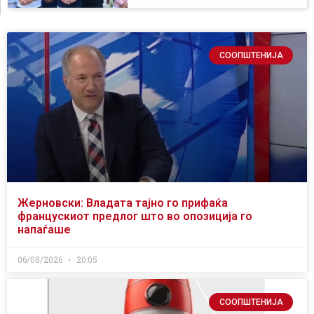
СООПШТЕНИЈА
Жерновски: Владата тајно го прифаќа
францускиот предлог што во опозиција го
напаѓаше
06/08/2026
20:05
СООПШТЕНИЈА