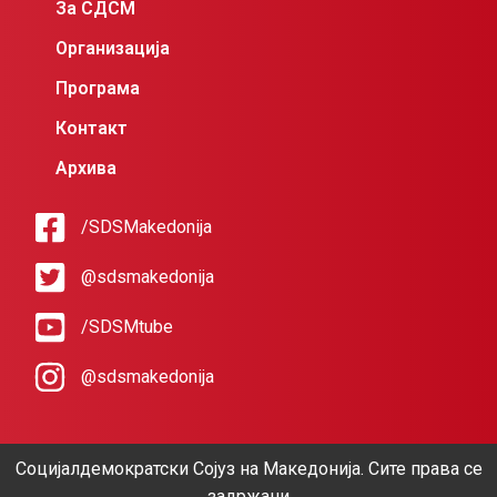
За СДСМ
Организација
Програма
Контакт
Архива
/SDSMakedonija
@sdsmakedonija
/SDSMtube
@sdsmakedonija
Социјалдемократски Сојуз на Македонија. Сите права се
задржани