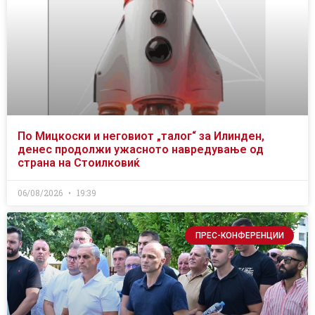
По Мицкоски и неговиот „талог“ за Илинден,
денес продолжи ужасното навредување од
страна на Стоилковиќ
06/08/2026
19:39
ПРЕС-КОНФЕРЕНЦИИ