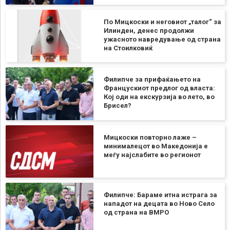
По Мицкоски и неговиот „талог“ за
Илинден, денес продолжи
ужасното навредување од страна
на Стоилковиќ
Филипче за прифаќањето на
Францускиот предлог од власта:
Кој оди на екскурзија во лето, во
Брисел?
Мицкоски повторно лаже –
минималецот во Македонија е
меѓу најслабите во регионот
Филипче: Бараме итна истрага за
нападот на децата во Ново Село
од страна на ВМРО