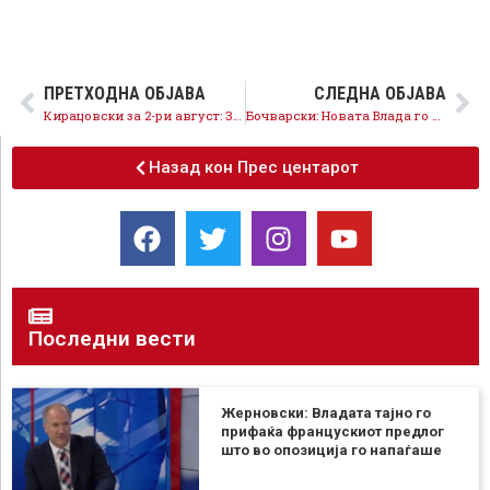
ПРЕТХОДНА ОБЈАВА
СЛЕДНА ОБЈАВА
Кирацовски за 2-ри август: Заедно со граѓаните ќе обезбедиме слобода, правда и еднaквост во наша Македонија
Бочварски: Новата Влада го решава проблемот со стечајците што ВМРО-ДПМНЕ со години го игнорираше
Назад кон Прес центарот
Последни вести
Жерновски: Владата тајно го
прифаќа францускиот предлог
што во опозиција го напаѓаше