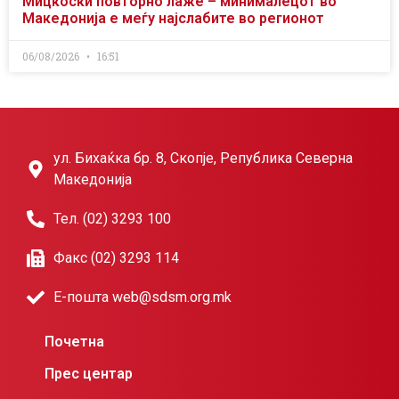
Мицкоски повторно лаже – минималецот во
Македонија е меѓу најслабите во регионот
06/08/2026
16:51
ул. Бихаќка бр. 8, Скопје, Република Северна
Македонија
Тел. (02) 3293 100
Факс (02) 3293 114
Е-пошта web@sdsm.org.mk
Почетна
Прес центар