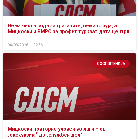
Нема чиста вода за граѓаните, нема струја, а
Мицкоски и ВМРО за профит туркаат дата центри
08/08/2026
12:56
СООПШТЕНИЈА
Мицкоски повторно уловен во лаги – од
„екскурзија“ до „службен дел“