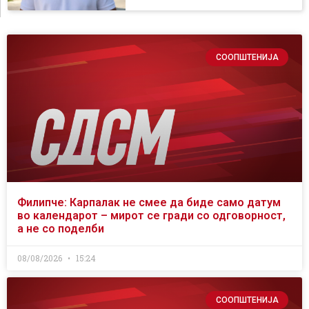
СООПШТЕНИЈА
Филипче: Карпалак не смее да биде само датум
во календарот – мирот се гради со одговорност,
а не со поделби
08/08/2026
15:24
СООПШТЕНИЈА