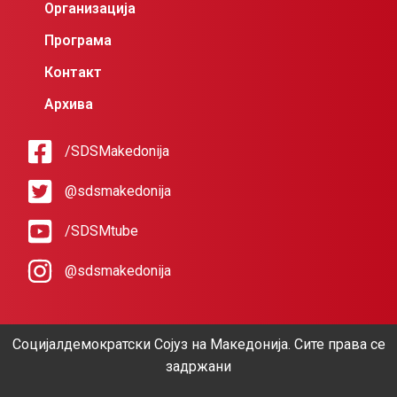
Организација
Програма
Контакт
Архива
/SDSMakedonija
@sdsmakedonija
/SDSMtube
@sdsmakedonija
Социјалдемократски Сојуз на Македонија. Сите права се
задржани