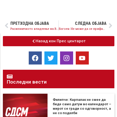
ПРЕТХОДНА ОБЈАВА
СЛЕДНА ОБЈАВА
Расипничкото владеење на ВМРО-ДПМНЕ ја загрози и исплатата на плати во АРМ, Владата обезбеди сигурни плати
Богоев: Не може да се прифати амандман со кој парите ќе одат во џебот на Јакимовски, наместо кај граѓаните
Назад кон Прес центарот
Последни вести
Филипче: Карпалак не смее да
биде само датум во календарот –
мирот се гради со одговорност, а
не со поделби