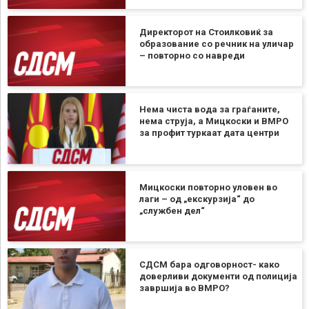
Директорот на Стоилковиќ за
образование со речник на уличар
– повторно со навреди
Нема чиста вода за граѓаните,
нема струја, а Мицкоски и ВМРО
за профит туркаат дата центри
Мицкоски повторно уловен во
лаги – од „екскурзија“ до
„службен дел“
СДСМ бара одговорност- како
доверливи документи од полиција
завршија во ВМРО?