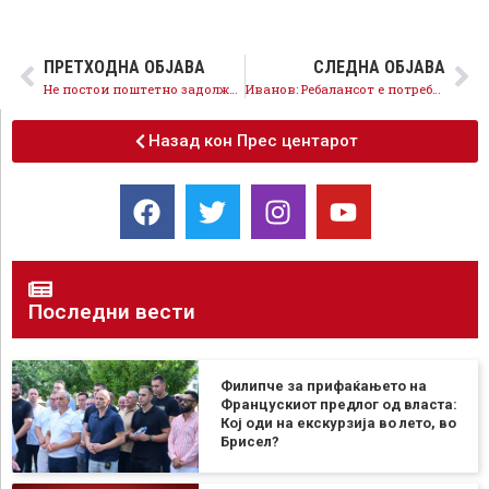
ПРЕТХОДНА ОБЈАВА
СЛЕДНА ОБЈАВА
Не постои поштетно задолжување од она на ВМРО-ДПМНЕ, ребалансот ги насочува парите кај граѓаните
Иванов: Ребалансот е потребен за да се пренасочат пари за потребите на граѓаните
Назад кон Прес центарот
Последни вести
Филипче за прифаќањето на
Францускиот предлог од власта:
Кој оди на екскурзија во лето, во
Брисел?