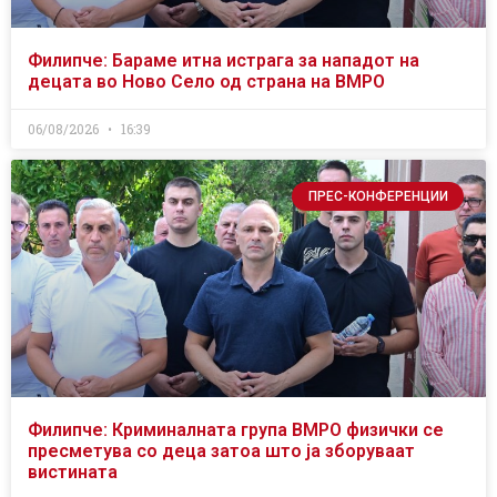
Филипче: Бараме итна истрага за нападот на
децата во Ново Село од страна на ВМРО
06/08/2026
16:39
ПРЕС-КОНФЕРЕНЦИИ
Филипче: Криминалната група ВМРО физички се
пресметува со деца затоа што ја зборуваат
вистината