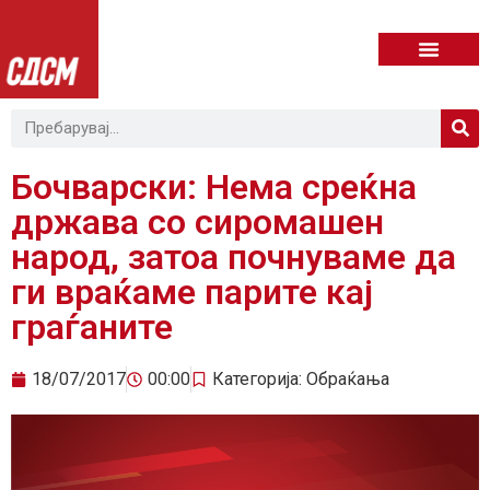
Бочварски: Нема среќна
држава со сиромашен
народ, затоа почнуваме да
ги враќаме парите кај
граѓаните
18/07/2017
00:00
Категорија:
Обраќања