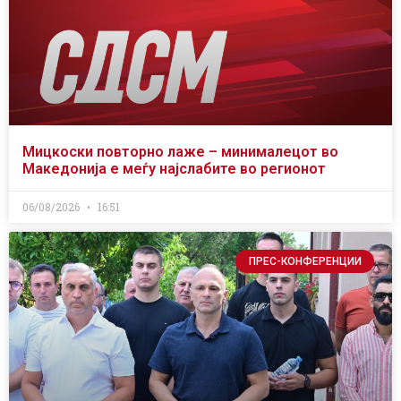
Мицкоски повторно лаже – минималецот во
Македонија е меѓу најслабите во регионот
06/08/2026
16:51
ПРЕС-КОНФЕРЕНЦИИ