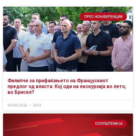
ПРЕС-КОНФЕРЕНЦИИ
Филипче за прифаќањето на Францускиот
предлог од власта: Кој оди на екскурзија во лето,
во Брисел?
06/08/2026
16:52
СООПШТЕНИЈА