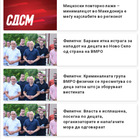
Мицкоски повторно лаже –
минималецот во Македонија е
меѓу најслабите во регионот
Филипче: Бараме итна истрага за
нападот на децата во Ново Село
од страна на ВМРО
Филипче: Криминалната група
ВМРО физички се пресметува со
деца затоа што ја зборуваат
вистината
Филипче: Власта е исплашена,
посегна по децата,
организаторите и напаѓачите
мора да одговараат