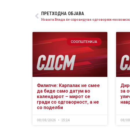
ПРЕТХОДНА ОБЈАВА
СООПШТЕНИЈА
Филипче: Карпалак не смее
Дир
да биде само датум во
за 
календарот – мирот се
ули
гради со одговорност, а не
нав
со поделби
08/08/2026
15:24
08/0