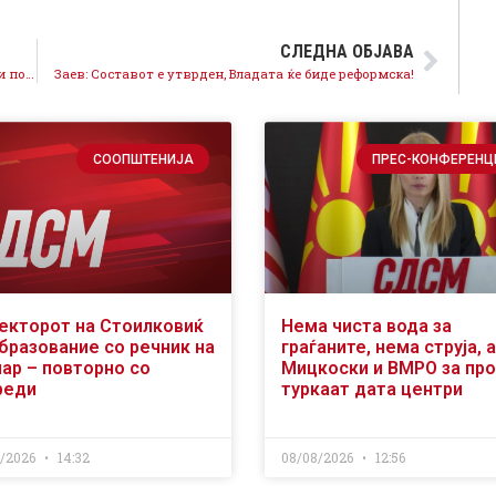
СЛЕДНА ОБЈАВА
Новата Влада ќе спроведува одговорни економски политики што ќе придонесат кон економски раст
Заев: Составот е утврден, Владата ќе биде реформска!
СООПШТЕНИЈА
ПРЕС-КОНФЕРЕНЦ
екторот на Стоилковиќ
Нема чиста вода за
образование со речник на
граѓаните, нема струја, а
чар – повторно со
Мицкоски и ВМРО за пр
реди
туркаат дата центри
8/2026
14:32
08/08/2026
12:56