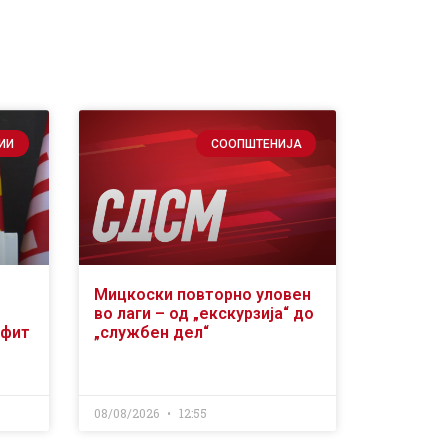
ИИ
СООПШТЕНИЈА
Мицкоски повторно уловен
во лаги – од „екскурзија“ до
офит
„службен дел“
08/08/2026
12:55