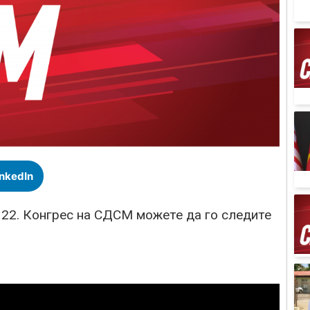
inkedIn
д 22. Конгрес на СДСМ можете да го следите