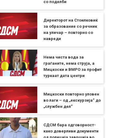
со поделби
Директорот на Стоилковиќ
за образование со речник
на уличар – повторно со
навреди
Нема чиста вода за
граѓаните, нема струја, а
Мицкоски и ВМРО за профит
туркаат дата центри
Мицкоски повторно уловен
во лаги – од „екскурзија“ до
„службен дел“
СДСМ бара одговорност-
како доверливи документи
од полиција завршија во