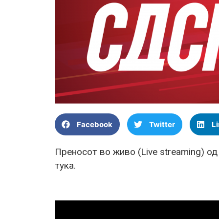
Facebook
Twitter
L
Преносот во живо (Live streaming) о
тука.