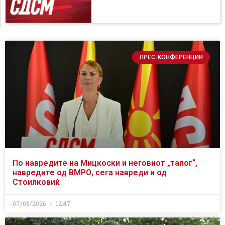
ПРЕС-КОНФЕРЕНЦИИ
По навредите на Мицкоски и неговиот „талог“,
навредите од ВМРО, сега навреди и од
Стоилковиќ
07/08/2026
12:47