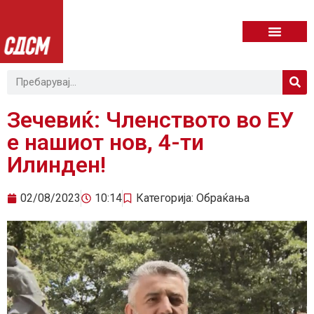
Зечевиќ: Членството во ЕУ
е нашиот нов, 4-ти
Илинден!
02/08/2023
10:14
Категорија:
Обраќања