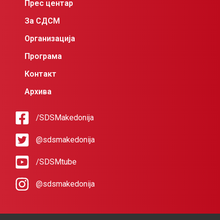
Прес центар
За СДСМ
Организација
Програма
Контакт
Архива
/SDSMakedonija
@sdsmakedonija
/SDSMtube
@sdsmakedonija