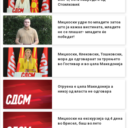
Стоилковиќ
Мицкоски удри по младите затоа
што ја кажаа вистината, младите
не се плашат- младите ќе
победат!
Мицкоски, Клековски, Тошковски,
мора да одговараат за труењето
во Гостивар и во цела Македонија
Отруена е цела Македонија а
никој од власта не одговара
Мицкоски на екскурзија од 4 дена
во Брисел, баш во лето