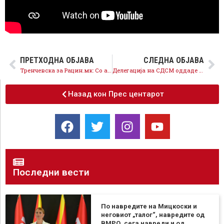
ПРЕТХОДНА ОБЈАВА
СЛЕДНА ОБЈАВА
Тренчевска за Рацин.мк: Со актуелната Влада пензиите ги следат реалните показатели за раст, со ВМРО-ДПМНЕ пензионерите зависеа од волјата на политичката партија на власт
Делегација на СДСМ оддаде почит во Скопје по повод Денот на Републиката
Назад кон Прес центарот
Последни вести
По навредите на Мицкоски и
неговиот „талог“, навредите од
ВМРО, сега навреди и од