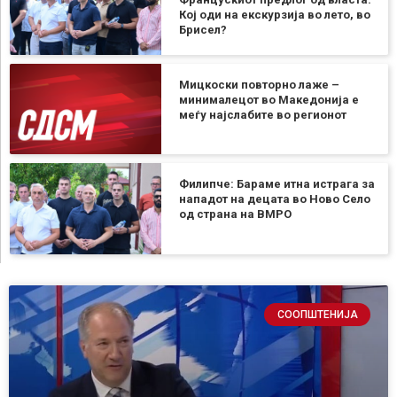
Кој оди на екскурзија во лето, во
Брисел?
Мицкоски повторно лаже –
минималецот во Македонија е
меѓу најслабите во регионот
Филипче: Бараме итна истрага за
нападот на децата во Ново Село
од страна на ВМРО
СООПШТЕНИЈА