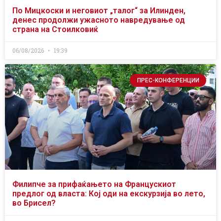
По Мицкоски и неговиот „талог“ за Илинден,
денес продолжи ужасното навредување од
страна на Стоилковиќ
06/08/2026
19:39
ПРЕС-КОНФЕРЕНЦИИ
Филипче за прифаќањето на Францускиот
предлог од власта: Кој оди на екскурзија во лето,
во Брисел?