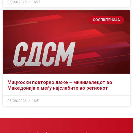
06/08/2026
16:52
СООПШТЕНИЈА
Мицкоски повторно лаже – минималецот во
Македонија е меѓу најслабите во регионот
06/08/2026
16:51