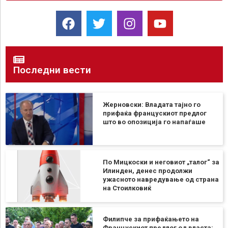
Последни вести
Жерновски: Владата тајно го
прифаќа францускиот предлог
што во опозиција го напаѓаше
По Мицкоски и неговиот „талог“ за
Илинден, денес продолжи
ужасното навредување од страна
на Стоилковиќ
Филипче за прифаќањето на
Францускиот предлог од власта: