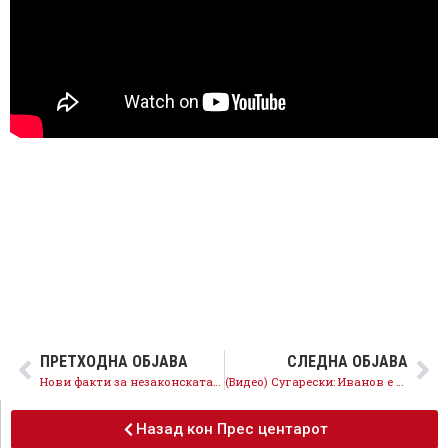
ПРЕТХОДНА ОБЈАВА
СЛЕДНА ОБЈАВА
Нови факти за незаконската работа на судиите од тефтерчето
(Видео) Сугарески: Иванов е заложник на фамилијата и најдобро е да поднесе оставка
Назад кон Прес центарот