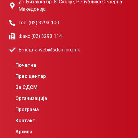
ул. Бихаќка бр. 8, Скопје, Република Северна
Македонија
Тел. (02) 3293 100
Факс (02) 3293 114
Е-пошта web@sdsm.org.mk
Почетна
Прес центар
За СДСМ
Организација
Програма
Контакт
Архива