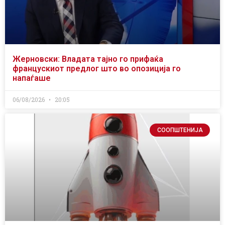
Жерновски: Владата тајно го прифаќа
францускиот предлог што во опозиција го
напаѓаше
06/08/2026
20:05
СООПШТЕНИЈА