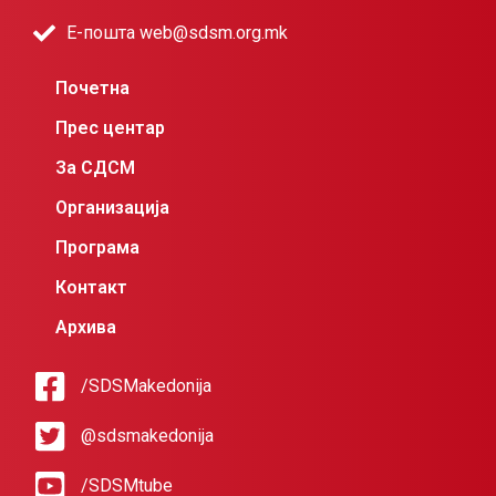
Е-пошта web@sdsm.org.mk
Почетна
Прес центар
За СДСМ
Организација
Програма
Контакт
Архива
/SDSMakedonija
@sdsmakedonija
/SDSMtube