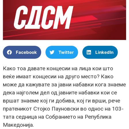
Facebook
Twitter
LinkedIn
Како тоа давате концесии на лица кои што
веќе имаат концесии на друго место? Како
може да кажувате за јавни набавки кога знаеме
дека најголем дел од јавните набавки кои се
вршат знаеме кој ги добива, кој ги врши, рече
пратеникот Стојко Пауновски во однос на 103-
тата седница на Собранието на Република
Македонија.