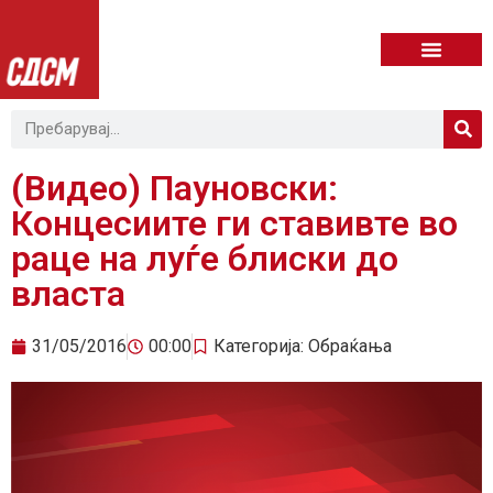
(Видео) Пауновски:
Концесиите ги ставивте во
раце на луѓе блиски до
власта
31/05/2016
00:00
Категорија:
Обраќања