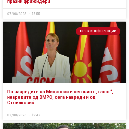
празни фрижидери
07/08/2026
15:55
ПРЕС-КОНФЕРЕНЦИИ
По навредите на Мицкоски и неговиот „талог“,
навредите од ВМРО, сега навреди и од
Стоилковиќ
07/08/2026
12:47