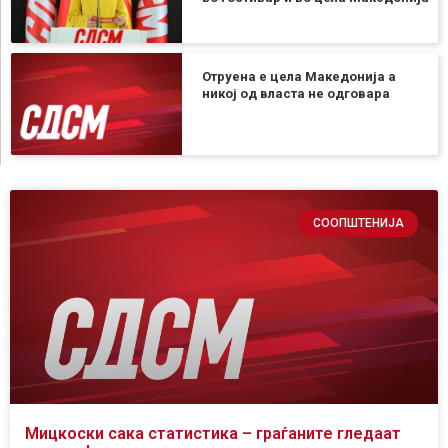
Отруена е цела Македонија а
никој од власта не одговара
СООПШТЕНИЈА
Мицкоски сака статистика – граѓаните гледаат