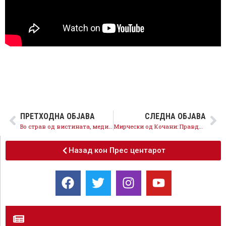
ПРЕТХОДНА ОБЈАВА
СЛЕДНА ОБЈАВА
Во страв од вистината, медиумските курири не ги пренесуваат ставовите на меѓународната заедница
Мирчески од Кочани: Правдата ќе победи, не им бега затвор на криминалците од власта
Назад кон Прес центарот