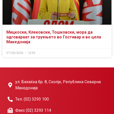
Мицкоски, Клековски, Тошковски, мора да
одговараат за труењето во Гостивар и во цела
Македонија
07/08/2026
10:56
ул. Бихаќка бр. 8, Скопје, Република Северна
Македонија
Тел. (02) 3293 100
Факс (02) 3293 114