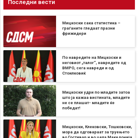
Последни вести
Мицкоски сака статистика –
граѓаните гледаат празни
фрижидери
По навредите на Мицкоски и
неговиот „талог“, навредите од
ВМРО, сега навреди и од
Стоилковиќ
Мицкоски удри по младите затоа
што ја кажаа вистината, младите
не се плашат- младите ќе
победат!
Мицкоски, Клековски, Тошковски,
мора да одговараат за труењето
во Гостивар и во цела Македонија