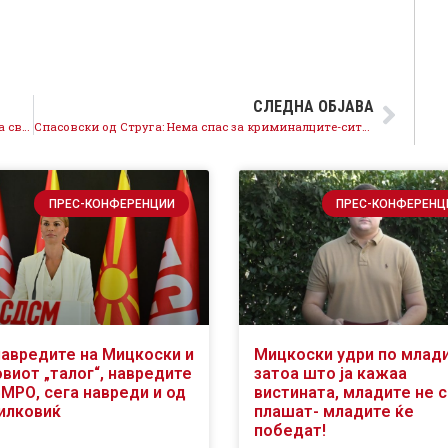
СЛЕДНА ОБЈАВА
Менаџментот на Телма телевизија да ја преиспита својата одлука
Спасовски од Струга: Нема спас за криминалците-сите аболиции ќе се поништат, пазарење нема
ПРЕС-КОНФЕРЕНЦИИ
ПРЕС-КОНФЕРЕНЦ
навредите на Мицкоски и
Мицкоски удри по млад
виот „талог“, навредите
затоа што ја кажаа
ВМРО, сега навреди и од
вистината, младите не 
илковиќ
плашат- младите ќе
победат!