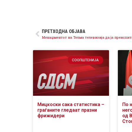
ПРЕТХОДНА ОБЈАВА
СООПШТЕНИЈА
Мицкоски сака статистика –
По 
граѓаните гледаат празни
него
фрижидери
од 
Сто