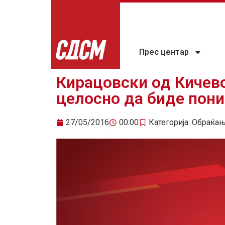
Прес центар
Кирацовски од Кичево
целосно да биде пон
27/05/2016
00:00
Категорија:
Обраќа