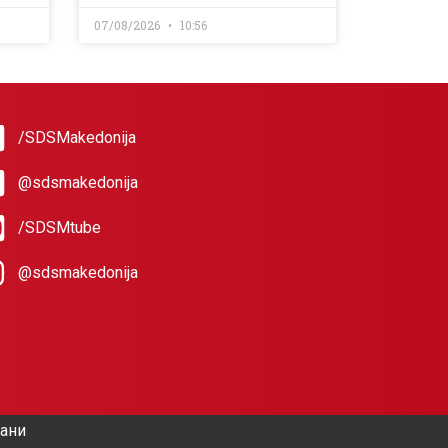
07/08/2026
10:56
/SDSMakedonija
@sdsmakedonija
/SDSMtube
@sdsmakedonija
жани