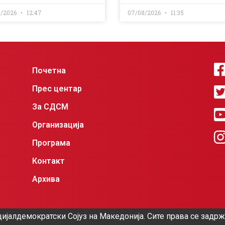
8/2026
12:47
07/08/2026
11:35
Почетна
Прес центар
За СДСМ
Организација
Програма
Контакт
Архива
ијалдемократски Сојуз на Македонија. Сите права се задр