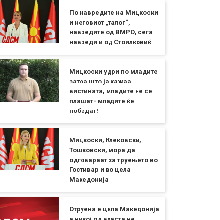
По навредите на Мицкоски
и неговиот „талог“,
навредите од ВМРО, сега
навреди и од Стоилковиќ
Мицкоски удри по младите
затоа што ја кажаа
вистината, младите не се
плашат- младите ќе
победат!
Мицкоски, Клековски,
Тошковски, мора да
одговараат за труењето во
Гостивар и во цела
Македонија
Отруена е цела Македонија
а никој од власта не