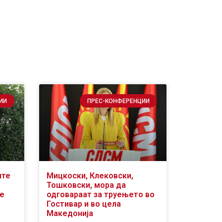
ИИ
ПРЕС-КОНФЕРЕНЦИИ
ите
Мицкоски, Клековски,
Тошковски, мора да
се
одговараат за труењето во
Гостивар и во цела
Македонија