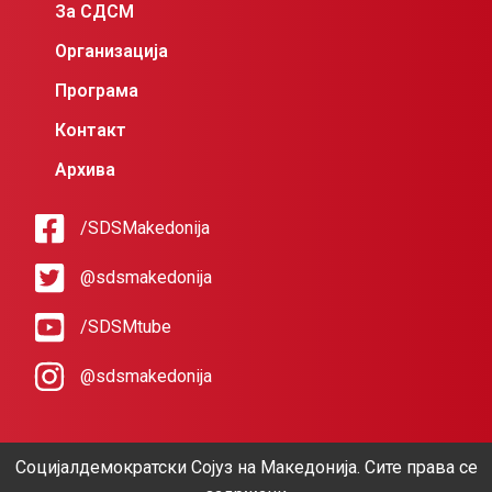
За СДСМ
Организација
Програма
Контакт
Архива
/SDSMakedonija
@sdsmakedonija
/SDSMtube
@sdsmakedonija
Социјалдемократски Сојуз на Македонија. Сите права се