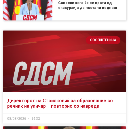
Савески кога ќе се врати од
екскурзија да постапи веднаш
СООПШТЕНИЈА
Директорот на Стоилковиќ за образование со
речник на уличар – повторно со навреди
08/08/2026
14:32