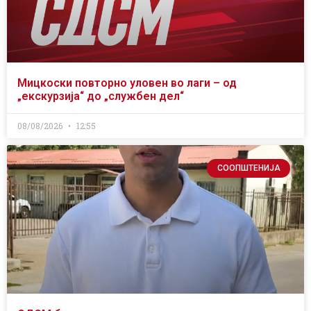
Мицкоски повторно уловен во лаги – од
„екскурзија“ до „службен дел“
08/08/2026
12:55
СООПШТЕНИЈА