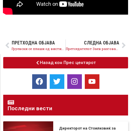
ПРЕТХОДНА ОБЈАВА
СЛЕДНА ОБЈАВА
Груевски се плаши од вистината, затоа бега од медиумски реформи
Претседателот Заев разговараше со Могерини
Назад кон Прес центарот
Последни вести
Директорот на Стоилковиќ за