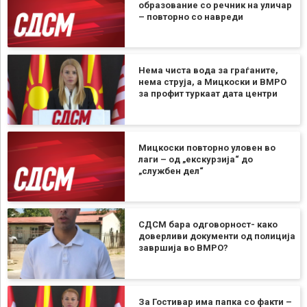
образование со речник на уличар
– повторно со навреди
Нема чиста вода за граѓаните,
нема струја, а Мицкоски и ВМРО
за профит туркаат дата центри
Мицкоски повторно уловен во
лаги – од „екскурзија“ до
„службен дел“
СДСМ бара одговорност- како
доверливи документи од полиција
завршија во ВМРО?
За Гостивар има папка со факти –