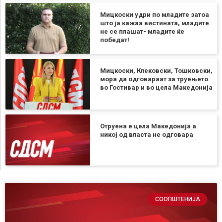
Мицкоски удри по младите затоа
што ја кажаа вистината, младите
не се плашат- младите ќе
победат!
Мицкоски, Клековски, Тошковски,
мора да одговараат за труењето
во Гостивар и во цела Македонија
Отруена е цела Македонија а
никој од власта не одговара
СООПШТЕНИЈА