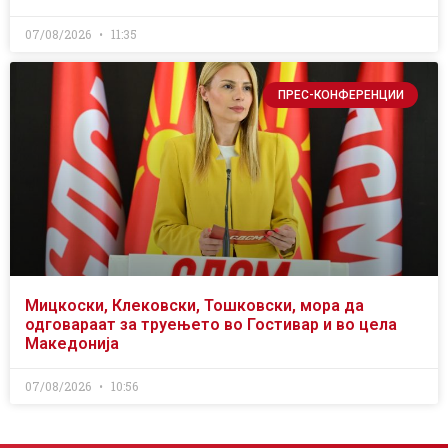
07/08/2026
11:35
ПРЕС-КОНФЕРЕНЦИИ
Мицкоски, Клековски, Тошковски, мора да
одговараат за труењето во Гостивар и во цела
Македонија
07/08/2026
10:56