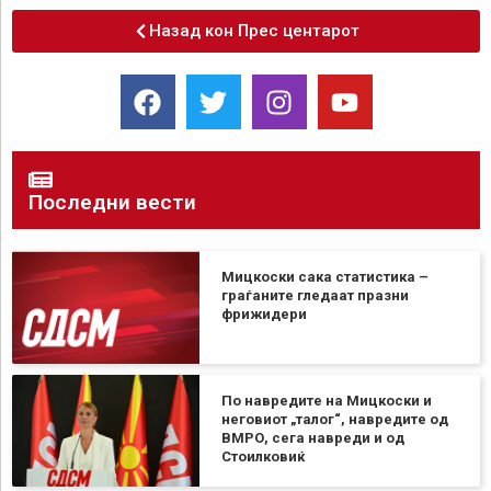
Назад кон Прес центарот
Последни вести
Мицкоски сака статистика –
граѓаните гледаат празни
фрижидери
По навредите на Мицкоски и
неговиот „талог“, навредите од
ВМРО, сега навреди и од
Стоилковиќ