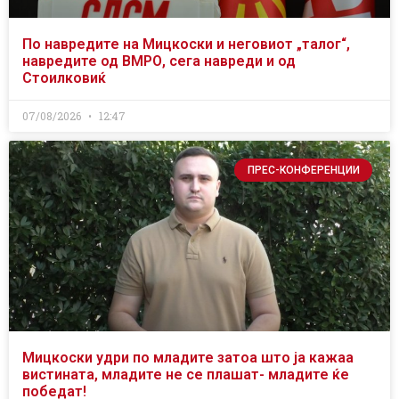
По навредите на Мицкоски и неговиот „талог“,
навредите од ВМРО, сега навреди и од
Стоилковиќ
07/08/2026
12:47
ПРЕС-КОНФЕРЕНЦИИ
Мицкоски удри по младите затоа што ја кажаа
вистината, младите не се плашат- младите ќе
победат!