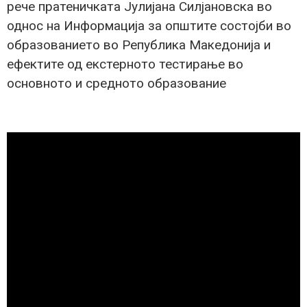
рече пратеничката Јулијана Силјановска во
однос на Информација за општите состојби во
образованието во Република Македонија и
ефектите од екстерното тестирање во
основното и средното образование