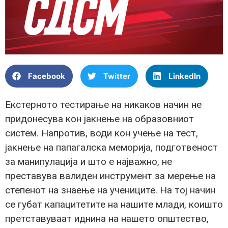
Facebook
Twitter
LinkedIn
Екстерното тестирање на никаков начин не
придонесува кон јакнење на образовниот
систем. Напротив, води кон учење на тест,
јакнење на папагалска меморија, подготвеност
за манипулација и што е најважно, не
преставува валиден инструмент за мерење на
степенот на знаење на учениците. На тој начин
се губат капацитетите на нашите млади, коишто
претставуваат иднина на нашето општество,