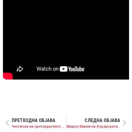
ПРЕТХОДНА ОБЈАВА
СЛЕДНА ОБЈАВА
Честитка на претседателот Заев за 8 март: Се борите за Македонија
(Видео) Шилегов: Курирската реалност го крие упропастеното образование