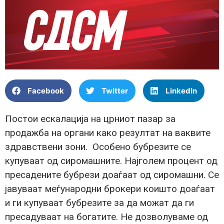
Facebook
Twitter
LinkedIn
Постои ескалација на црниот пазар за
продажба на органи како резултат на ваквите
здравствени зони. Особено бубрезите се
купуваат од сиромашните. Најголем процент од
пресадените бубрези доаѓаат од сиромашни. Се
јавуваат меѓународни брокери коишто доаѓаат
и ги купуваат бубрезите за да можат да ги
пресадуваат на богатите. Не дозволуваме од