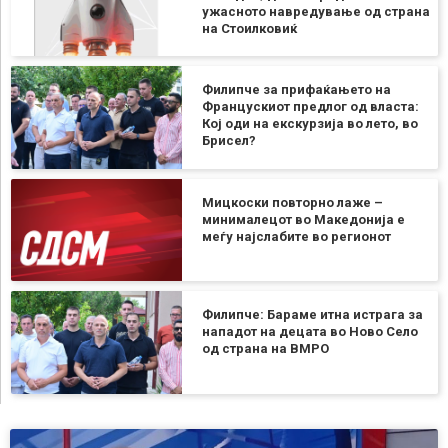
ужасното навредување од страна
на Стоилковиќ
Филипче за прифаќањето на
Францускиот предлог од власта:
Кој оди на екскурзија во лето, во
Брисел?
Мицкоски повторно лаже –
минималецот во Македонија е
меѓу најслабите во регионот
Филипче: Бараме итна истрага за
нападот на децата во Ново Село
од страна на ВМРО