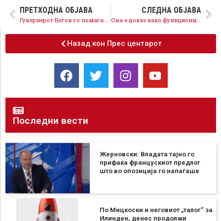
ПРЕТХОДНА ОБЈАВА
СЛЕДНА ОБЈАВА
Гувернерот Богов го помага барокот на Груевски со милиони земени од граѓаните!
Ова е доказ како функционираат режимските медиуми
Назад кон Прес центарот
Последни вести
Жерновски: Владата тајно го
прифаќа францускиот предлог
што во опозиција го напаѓаше
По Мицкоски и неговиот „талог“ за
Илинден, денес продолжи