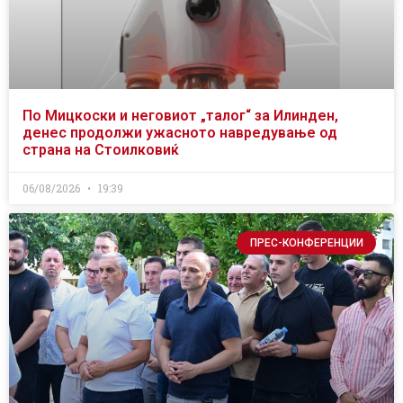
По Мицкоски и неговиот „талог“ за Илинден,
денес продолжи ужасното навредување од
страна на Стоилковиќ
06/08/2026
19:39
ПРЕС-КОНФЕРЕНЦИИ