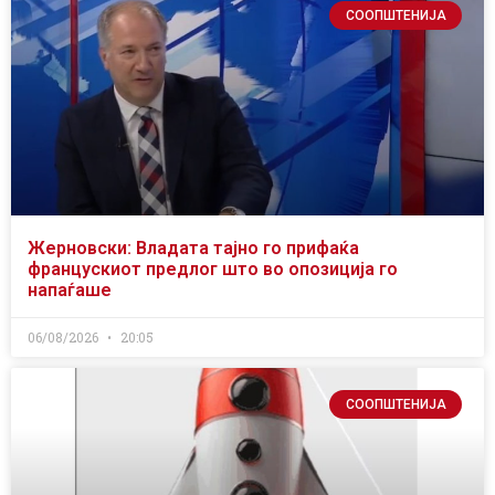
СООПШТЕНИЈА
Жерновски: Владата тајно го прифаќа
францускиот предлог што во опозиција го
напаѓаше
06/08/2026
20:05
СООПШТЕНИЈА