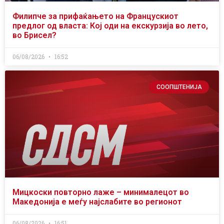
Филипче за прифаќањето на Францускиот
предлог од власта: Кој оди на екскурзија во лето,
во Брисел?
06/08/2026
16:52
СООПШТЕНИЈА
Мицкоски повторно лаже – минималецот во
Македонија е меѓу најслабите во регионот
06/08/2026
16:51