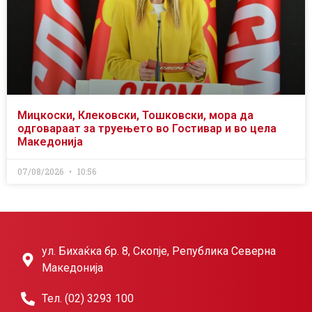
Мицкоски, Клековски, Тошковски, мора да
одговараат за труењето во Гостивар и во цела
Македонија
07/08/2026
10:56
ул. Бихаќка бр. 8, Скопје, Република Северна
Македонија
Тел. (02) 3293 100