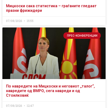
Мицкоски сака статистика – граѓаните гледаат
празни фрижидери
07/08/2026
15:55
ПРЕС-КОНФЕРЕНЦИИ
По навредите на Мицкоски и неговиот „талог“,
навредите од ВМРО, сега навреди и од
Стоилковиќ
07/08/2026
12:47