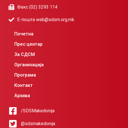
Факс (02) 3293 114
Е-пошта web@sdsm.org.mk
Почетна
Прес центар
За СДСМ
Организација
Програма
Контакт
Архива
/SDSMakedonija
@sdsmakedonija