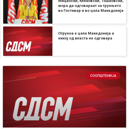
Мицкоски, Клековски, Тошковски,
мора да одговараат за труењето
во Гостивар и во цела Македонија
Отруена е цела Македонија а
никој од власта не одговара
СООПШТЕНИЈА