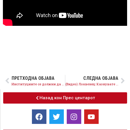
ПРЕТХОДНА ОБЈАВА
СЛЕДНА ОБЈАВА
Институциите се должни да одговорат за начинот на финансирање на медиумите на Никола Груевски
(Видео) Локвенец: Казнувате селективно со Законот за пушење
Назад кон Прес центарот