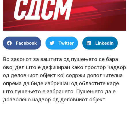
Facebook
Twitter
LinkedIn
Во законот за заштита од пушењето се бара
овој дел што е дефиниран како простор надвор
од деловниот објект кој содржи дополнителна
опрема да биде избришан од областите каде
што пушењето е забрането. Пушењето да е
дозволено надвор од деловниот објект