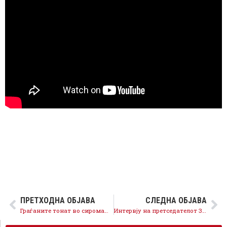
ПРЕТХОДНА ОБЈАВА
СЛЕДНА ОБЈАВА
Граѓаните тонат во сиромаштија, а Курир добива милиони евра од Груевски и Мијалков
Интервју на претседателот Заев за Призма