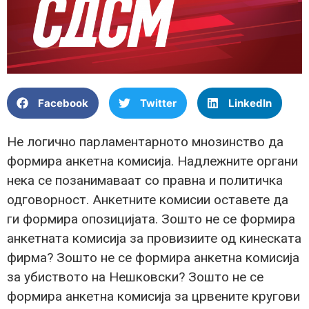
Facebook
Twitter
LinkedIn
Не логично парламентарното мнозинство да
формира анкетна комисија. Надлежните органи
нека се позанимаваат со правна и политичка
одговорност. Анкетните комисии оставете да
ги формира опозицијата. Зошто не се формира
анкетната комисија за провизиите од кинеската
фирма? Зошто не се формира анкетна комисија
за убиството на Нешковски? Зошто не се
формира анкетна комисија за црвените кругови