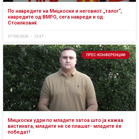
По навредите на Мицкоски и неговиот „талог“,
навредите од ВМРО, сега навреди и од
Стоилковиќ
07/08/2026
12:47
ПРЕС-КОНФЕРЕНЦИИ
Мицкоски удри по младите затоа што ја кажаа
вистината, младите не се плашат- младите ќе
победат!