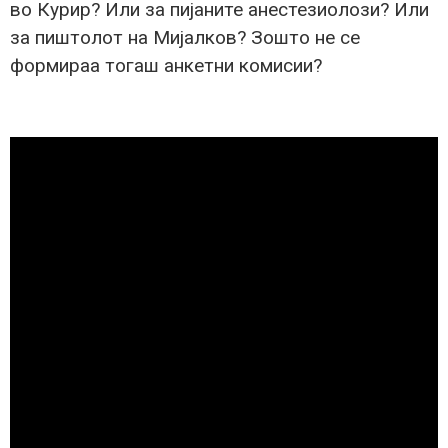
во Курир? Или за пијаните анестезиолози? Или
за пиштолот на Мијалков? Зошто не се
формираа тогаш анкетни комисии?