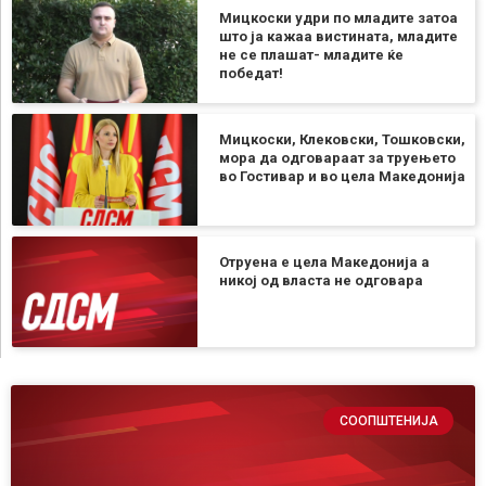
Мицкоски удри по младите затоа
што ја кажаа вистината, младите
не се плашат- младите ќе
победат!
Мицкоски, Клековски, Тошковски,
мора да одговараат за труењето
во Гостивар и во цела Македонија
Отруена е цела Македонија а
никој од власта не одговара
СООПШТЕНИЈА