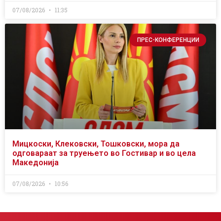
07/08/2026
11:35
ПРЕС-КОНФЕРЕНЦИИ
Мицкоски, Клековски, Тошковски, мора да
одговараат за труењето во Гостивар и во цела
Македонија
07/08/2026
10:56