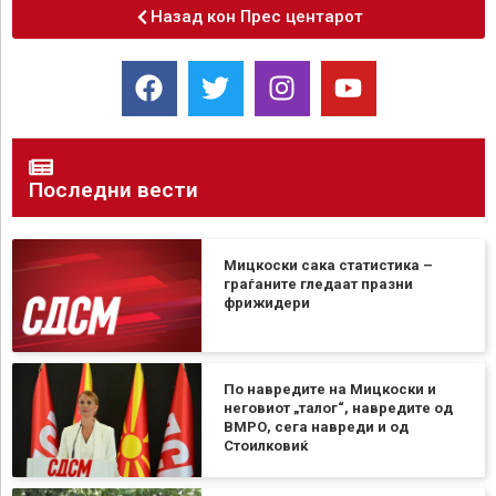
Назад кон Прес центарот
Последни вести
Мицкоски сака статистика –
граѓаните гледаат празни
фрижидери
По навредите на Мицкоски и
неговиот „талог“, навредите од
ВМРО, сега навреди и од
Стоилковиќ