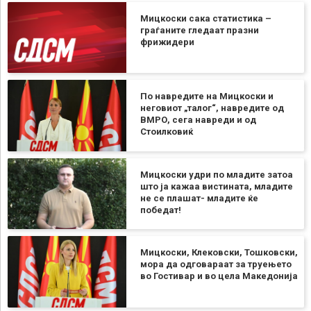
Мицкоски сака статистика –
граѓаните гледаат празни
фрижидери
По навредите на Мицкоски и
неговиот „талог“, навредите од
ВМРО, сега навреди и од
Стоилковиќ
Мицкоски удри по младите затоа
што ја кажаа вистината, младите
не се плашат- младите ќе
победат!
Мицкоски, Клековски, Тошковски,
мора да одговараат за труењето
во Гостивар и во цела Македонија