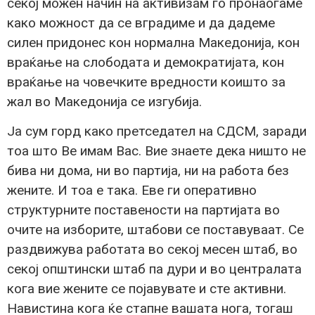
секој можен начин на активизам го пронаоѓаме
како можност да се вградиме и да дадеме
силен придонес кон нормална Македонија, кон
враќање на слободата и демократијата, кон
враќање на човечките вредности коишто за
жал во Македонија се изгубија.
Ја сум горд како претседател на СДСМ, заради
тоа што Ве имам Вас. Вие знаете дека ништо не
бива ни дома, ни во партија, ни на работа без
жените. И тоа е така. Еве ги оперативно
структурните поставености на партијата во
очите на изборите, штабови се поставуваат. Се
раздвижува работата во секој месен штаб, во
секој општински штаб па дури и во централата
кога вие жените се појавувате и сте активни.
Навистина кога ќе стапне вашата нога, тогаш