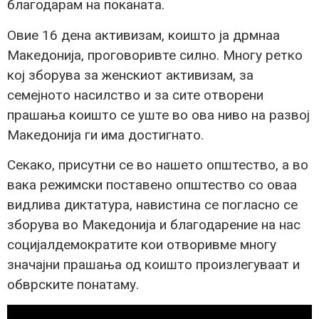
благодарам на поканата.
Овие 16 дена активизам, коишто ја дрмнаа
Македонија, проговоривте силно. Многу ретко
кој зборува за женскиот активизам, за
семејното насилство и за сите отворени
прашања коишто се уште во ова ниво на развој
Македонија ги има достигнато.
Секако, присутни се во нашето општество, а во
вака режимски поставено општество со оваа
видлива диктатура, навистина се погласно се
зборува во Македонија и благодарение на нас
социјалдемократите кои отворивме многу
значајни прашања од коишто произлегуваат и
обврските понатаму.