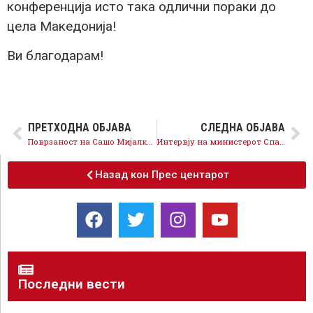
конференција исто така одлични пораки до
цела Македонија!
Ви благодарам!
ПРЕТХОДНА ОБЈАВА
СЛЕДНА ОБЈАВА
Поврзаност на Сашо Мијалков со „Курир“
Интервју на министерот Спасовски за Радио Слободна Европа
Назад кон Прес центарот
Последни вести