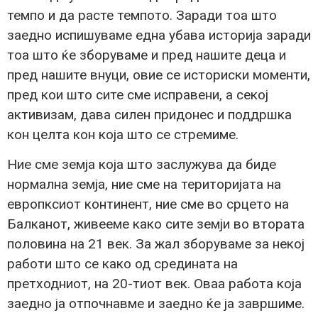
темпо и да расте темпото. Заради тоа што
заедно испишуваме една убава историја заради
тоа што ќе зборуваме и пред нашите деца и
пред нашите внуци, овие се историски моменти,
пред кои што сите сме исправени, а секој
активизам, дава силен придонес и поддршка
кон целта кон која што се стремиме.
Ние сме земја која што заслужува да биде
нормална земја, ние сме на територијата на
европксиот континент, ние сме во срцето на
Балканот, живееме како сите земји во втората
половина на 21 век. За жал зборуваме за некој
работи што се како од средината на
претходниот, на 20-тиот век. Оваа работа која
заедно ја отпочнавме и заедно ќе ја завршиме.