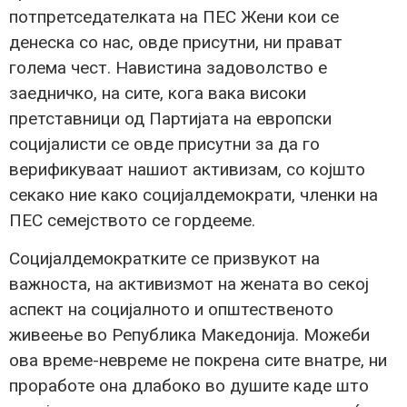
потпретседателката на ПЕС Жени кои се
денеска со нас, овде присутни, ни прават
голема чест. Навистина задоволство е
заедничко, на сите, кога вака високи
претставници од Партијата на европски
социјалисти се овде присутни за да го
верификуваат нашиот активизам, со којшто
секако ние како социјалдемократи, членки на
ПЕС семејството се гордееме.
Социјалдемократките се призвукот на
важноста, на активизмот на жената во секој
аспект на социјалното и општественото
живеење во Република Македонија. Можеби
ова време-невреме не покрена сите внатре, ни
проработе она длабоко во душите каде што