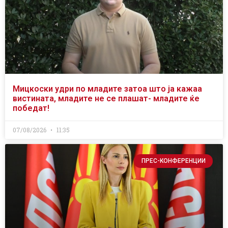
Мицкоски удри по младите затоа што ја кажаа
вистината, младите не се плашат- младите ќе
победат!
07/08/2026
11:35
ПРЕС-КОНФЕРЕНЦИИ