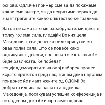
основи. Одличен пример сме за да покажеме
какви сме внатре, за да испратиме порака да
знаат граѓаните какво општество ќе градиме.
Затоа не само што ме охрабрувате, ми давате
толку голема сила, гледајќи Ве низ цела
Македонија, еве денеска овде присутни во
оваа полна сала, што се повеќе како
одминуваат денови, прашањето е колкава ќе
биде разликата. Ќе победат
социјалдемократите на овој изборен процес
којшто претстои пред нас, а знам дека најголем
придонес ќе имаат жените од СДСМ! За
добрата иднина на нашата заедничка
Македонија, посакувам успешна конференција и
се надевам дека ќе испратиме од оваа