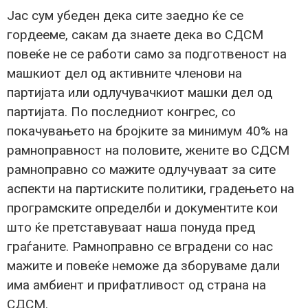
Јас сум убеден дека сите заедно ќе се
гордееме, сакам да знаете дека во СДСМ
повеќе не се работи само за подготвеност на
машкиот дел од активните членови на
партијата или одлучувачкиот машки дел од
партијата. По последниот конгрес, со
покачувањето на бројките за минимум 40% на
рамноправност на половите, жените во СДСМ
рамноправно со мажите одлучуваат за сите
аспекти на партиските политики, градењето на
програмските определби и документите кои
што ќе претставуваат наша понуда пред
граѓаните. Рамноправно се вградени со нас
мажите и повеќе неможе да зборуваме дали
има амбиент и прифатливост од страна на
СДСМ.