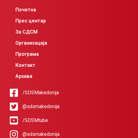
Почетна
Прес центар
За СДСМ
Организација
Програма
Контакт
Архива
/SDSMakedonija
@sdsmakedonija
/SDSMtube
@sdsmakedonija