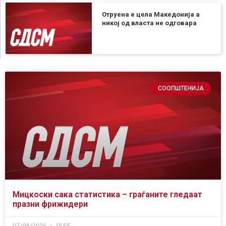
Отруена е цела Македонија а
никој од власта не одговара
СООПШТЕНИЈА
Мицкоски сака статистика – граѓаните гледаат
празни фрижидери
07/08/2026
15:55