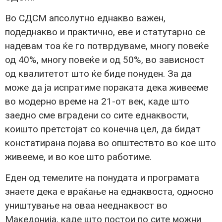
Во СДСМ апсолутно еднакво важен,
подеднакво и практично, еве и статутарно се
надевам тоа ќе го потврдуваме, многу повеќе
од 40%, многу повеќе и од 50%, во зависност
од квалитетот што ќе биде понуден. За да
може да ја испратиме пораката дека живееме
во модерно време на 21-от век, каде што
заедно сме вградени со сите еднаквости,
коишто претстојат со конечна цел, да бидат
констатирана појава во општествто во кое што
живееме, и во кое што работиме.
Еден од темелите на понудата и програмата
знаете дека е враќање на еднаквоста, односно
уништување на оваа нееднаквост во
Македонија, каде што постои по сите можни