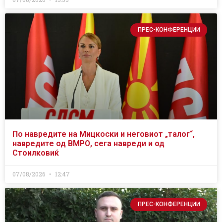
ПРЕС-КОНФЕРЕНЦИИ
По навредите на Мицкоски и неговиот „талог“,
навредите од ВМРО, сега навреди и од
Стоилковиќ
07/08/2026
12:47
ПРЕС-КОНФЕРЕНЦИИ