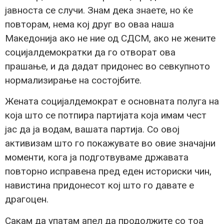
јавноста се случи. Знам дека знаете, но ќе
повторам, нема кој друг во оваа наша
Македонија ако не ние од СДСМ, ако не жените
социјалдемократки да го отворат ова
прашање, и да дадат придонес во севкупното
нормализирање на состојбите.
Жената социјалдемократ е основната полуга на
која што се потпира партијата која имам чест
јас да ја водам, вашата партија. Со овој
активизам што го покажувате во овие значајни
моменти, кога ја подготвуваме државата
повторно исправена пред еден историски чин,
навистина придонесот кој што го давате е
драгоцен.
Сакам да упатам апел да продолжите со тоа