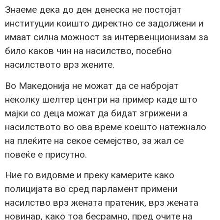
Знаеме дека до ден денеска не постојат
институции коишто директно се задолжени и
имаат силна можност за интервенционизам за
било каков чин на насилство, посебно
насилството врз жените.
Во Македонија не можат да се набројат
неколку шелтер центри на пример каде што
мајки со деца можат да бидат згрижени а
насилството во ова време коешто натежнало
на плеќите на секое семејство, за жал се
повеќе е присутно.
Ние го видовме и преку камерите како
полицијата во сред парламент примени
насилство врз жената пратеник, врз жената
новинар, како тоа бесрамно, пред очите на