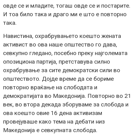
овде се и младите, тогаш овде се и постарите.
И тоа било така и драго ми е што е повторно
така.
Навистина, охрабрувањето коешто жената
активист во ова наше општество го дава,
севкупно гледано, посебно преку најголемата
опозициона партија, претставува силно
охрабрување за сите демократски сили во
општеството. Дојде време да се бориме
повторно враќање на слободата и
демократијата во Македонија. Повторно во 21
век, во втора декада зборуваме за слобода и
ова коешто овие 16 дена активизам
провејуваше како тема на дебати низ
Македонија е севкупната слобода.