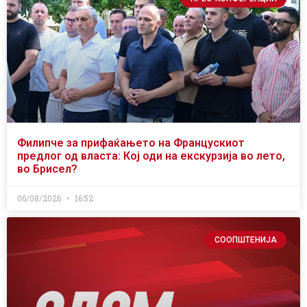
Филипче за прифаќањето на Францускиот
предлог од власта: Кој оди на екскурзија во лето,
во Брисел?
06/08/2026
16:52
СООПШТЕНИЈА