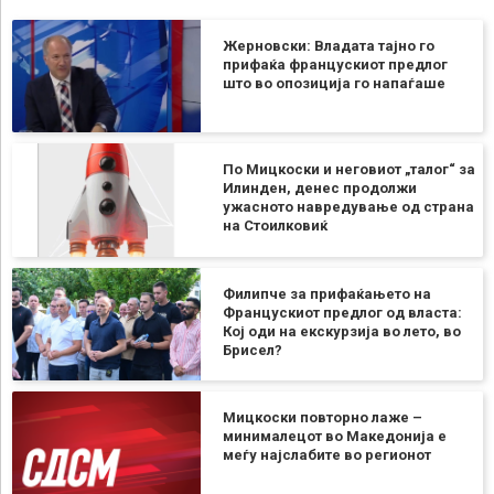
Жерновски: Владата тајно го
прифаќа францускиот предлог
што во опозиција го напаѓаше
По Мицкоски и неговиот „талог“ за
Илинден, денес продолжи
ужасното навредување од страна
на Стоилковиќ
Филипче за прифаќањето на
Францускиот предлог од власта:
Кој оди на екскурзија во лето, во
Брисел?
Мицкоски повторно лаже –
минималецот во Македонија е
меѓу најслабите во регионот