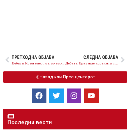
ПРЕТХОДНА ОБЈАВА
СЛЕДНА ОБЈАВА
Дебата: Нова енергија во евро-атлантските интеграции на Македонија
Дебата: Правиме коренити промени во образованието
Назад кон Прес центарот
Последни вести