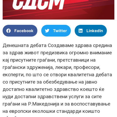
Facebook
Twitter
LinkedIn
Денешната дебата Создаваме здрава средина
за здрав живот предизвика огромно внимание
кај присутните граѓани, претставници на
граѓански здруженија, лекари, професори,
експерти, по што се отвори квалитетна дебата
со присутните за обезбедување на јавно
достапно квалитетно здравство коешто ќе
нуди достапни здравствени услуги за сите
граѓани на Р.Македонија и за воспоставување
на европски еколошки стандарди коишто