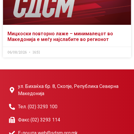
Мицкоски повторно лаже – минималецот во
Македонија е меѓу најслабите во регионот
06/08/2026
16:51
ул. Бихаќка бр. 8, Скопје, Република Северна
Македонија
Тел. (02) 3293 100
Факс (02) 3293 114
Е-пошта web@sdsm.org.mk