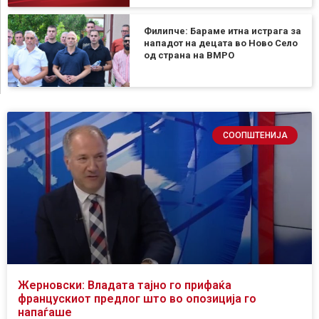
Филипче: Бараме итна истрага за
нападот на децата во Ново Село
од страна на ВМРО
СООПШТЕНИЈА
Жерновски: Владата тајно го прифаќа
францускиот предлог што во опозиција го
напаѓаше