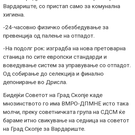
Вардариште, со пристап само за комунална
хигиена.
-24-часовно физичко обезбедување за
превенција од палење на отпадот.
-На подолг рок: изградба на нова претоварна
станица по сите европски стандарди и
воведување систем за управување со отпадот.
Од собирање до селекција и финално
депонирање во Дрисла.
Бидејќи Советот на Град Скопје каде
мнозинството го има ВМРО-ДПМНЕ исто така
молчи, преку советничката група на СДСМ ќе
бараме итно свикување на седница на советот
на Град Скопје за Вардариште.