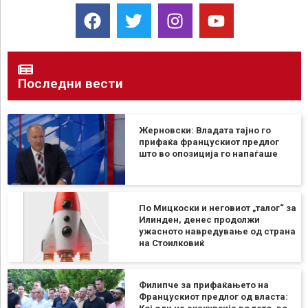
Последни вести
Жерновски: Владата тајно го
прифаќа францускиот предлог
што во опозиција го напаѓаше
По Мицкоски и неговиот „талог“ за
Илинден, денес продолжи
ужасното навредување од страна
на Стоилковиќ
Филипче за прифаќањето на
Францускиот предлог од власта: