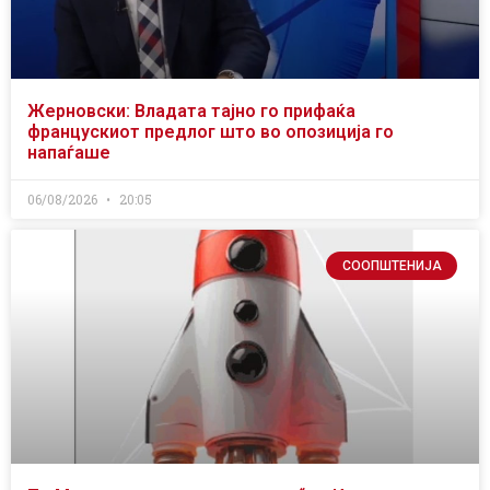
Жерновски: Владата тајно го прифаќа
францускиот предлог што во опозиција го
напаѓаше
06/08/2026
20:05
СООПШТЕНИЈА