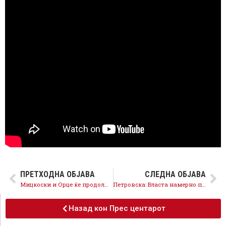
ПРЕТХОДНА ОБЈАВА
СЛЕДНА ОБЈАВА
Мицкоски и Орце ќе продолжат со дивоградбите во Чаир и Скопје
Петровска: Власта намерно прави деловнички грешки со Комисијата за АНБ, се плаши и бега од декласификација
Назад кон Прес центарот