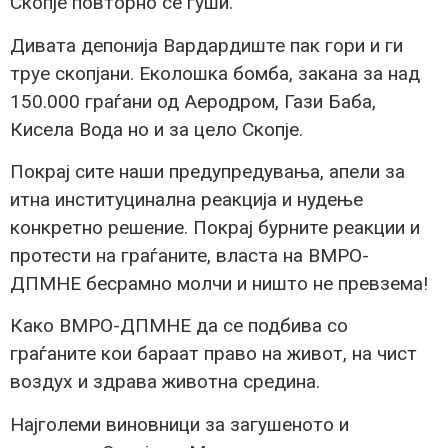
Скопје повторно се гуши.
Дивата депонија Вардардиште пак гори и ги
труе скопјани. Еколошка бомба, закана за над
150.000 граѓани од Аеродром, Гази Баба,
Кисела Вода но и за цело Скопје.
Покрај сите наши предупредувања, апели за
итна институцинална реакција и нудење
конкретно решение. Покрај бурните реакции и
протести на граѓаните, власта на ВМРО-
ДПМНЕ бесрамно молчи и ништо не превзема!
Како ВМРО-ДПМНЕ да се подбива со
граѓаните кои бараат право на живот, на чист
воздух и здрава животна средина.
Најголеми виновници за загушеното и