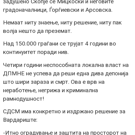
задушено Скопје се Мицкоски и неговите
градоначалници, Ѓорѓиевски и Арсовска.
Немаат ниту знаење, ниту решение, ниту пак
волја нешто да преземат.
Над 150.000 граѓани се трујат 4 години во
континуитет поради нив.
Четири години неспособната локална власт на
ДПМНЕ не успева да реши една дива депонија
што шири зараза и смрт. Ова е врв на
неработење, негрижа и криминална
рамнодушност!
СДСМ има конкретно и издржано решение за
Вардариште:
-Итно оградување и заштита на просторот на