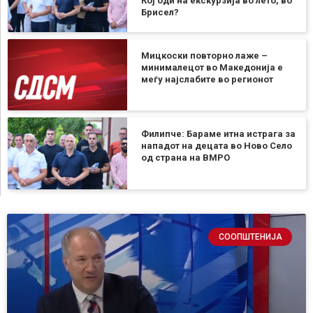
Кој оди на екскурзија во лето, во
Брисел?
Мицкоски повторно лаже –
минималецот во Македонија е
меѓу најслабите во регионот
Филипче: Бараме итна истрага за
нападот на децата во Ново Село
од страна на ВМРО
СООПШТЕНИЈА