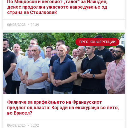
По Мицкоски и неговиот „талог“ за Илинден,
денес продолжи ужасното навредување од
страна на Стоилковиќ
06/08/2026
19:39
ПРЕС-КОНФЕРЕНЦИИ
Филипче за прифаќањето на Францускиот
предлог од власта: Кој оди на екскурзија во лето,
во Брисел?
06/08/2026
16:52