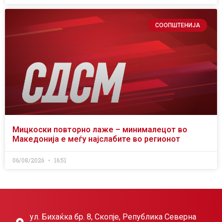
СООПШТЕНИЈА
Мицкоски повторно лаже – минималецот во
Македонија е меѓу најслабите во регионот
06/08/2026
16:51
ул. Бихаќка бр. 8, Скопје, Република Северна