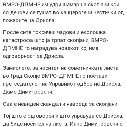
ВМРО-ДПМНЕ им удри шамар на скопјани кои
со денови се гушат во канцерогени честички од
пожарите на Дрисла.
После сите токсични чадови и еколошка
катастрофа што ја трпат скопјани, ВМРО-
ДПМНЕ го наградува човекот кој има
одговорност за Дрисла.
Замислете, за носител на советничката листа
во Град Скопје ВМРО-ДПМНЕ го постави
претседателот на Управниот одбор на Дрисла,
Даме Димитровски.
Ова е невиден скандал и навреда за скопјани.
Тој што е одговорен и што управува со Дрисла,
да биде носител на листа. Иако Димитровски е