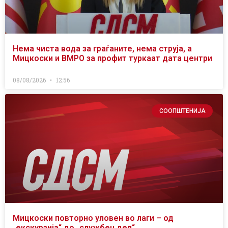
Нема чиста вода за граѓаните, нема струја, а
Мицкоски и ВМРО за профит туркаат дата центри
08/08/2026
12:56
СООПШТЕНИЈА
Мицкоски повторно уловен во лаги – од
„екскурзија“ до „службен дел“