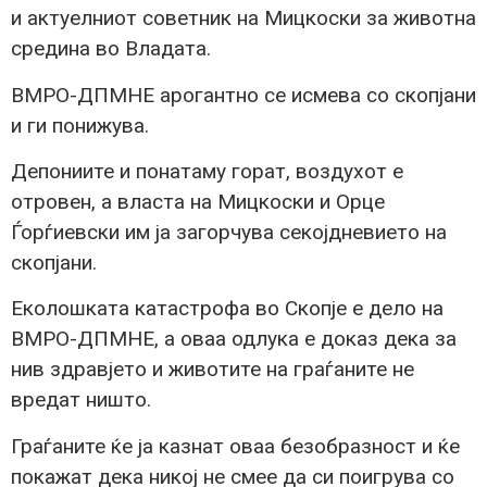
и актуелниот советник на Мицкоски за животна
средина во Владата.
ВМРО-ДПМНЕ арогантно се исмева со скопјани
и ги понижува.
Депониите и понатаму горат, воздухот е
отровен, а власта на Мицкоски и Орце
Ѓорѓиевски им ја загорчува секојдневието на
скопјани.
Еколошката катастрофа во Скопје е дело на
ВМРО-ДПМНЕ, а оваа одлука е доказ дека за
нив здравјето и животите на граѓаните не
вредат ништо.
Граѓаните ќе ја казнат оваа безобразност и ќе
покажат дека никој не смее да си поигрува со