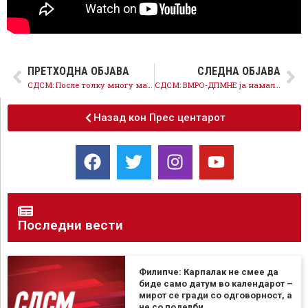
ПРЕТХОДНА ОБЈАВА
СЛЕДНА ОБЈАВА
СДСМ: После толку многу манипулации со изјавите – на Мицкоски не може да му се верува
СДСМ: ВМРО-ДПМНЕ ја намали транспарентноста, сите демократски процеси назадуваат
Назад кон Прес центарот
Последни вести
Филипче: Карпалак не смее да
биде само датум во календарот –
мирот се гради со одговорност, а
не со поделби