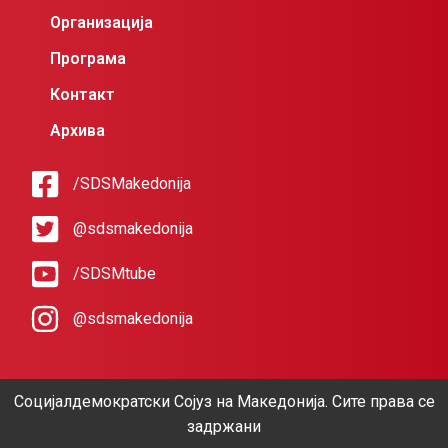
Организација
Програма
Контакт
Архива
/SDSMakedonija
@sdsmakedonija
/SDSMtube
@sdsmakedonija
Социјалдемократски Сојуз на Македонија. Сите права се
задржани