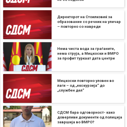
Директорот на Стоилковиќ за
образование со речник на уличар
– повторно со навреди
Нема чиста вода за граѓаните,
нема струја, а Мицкоски и ВМРО
за профит туркаат дата центри
Мицкоски повторно уловен во
лаги – од „екскурзија“ до
„службен дел“
СДСМ бара одговорност- како
доверливи документи од полиција
завршија во ВМРО?