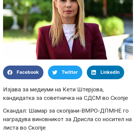
Facebook
Twitter
LinkedIn
Изјава за медиуми на Кети Штерјова,
кандидатка за советничка на СДСМ во Скопје
Скандал: Шамар за скопјани-ВМРО-ДПМНЕ го
наградува виновникот за Дрисла со носител на
листа во Скопје