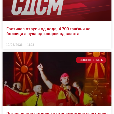
Гостивар отруен од вода, 4.700 граѓани во
болница а нула одговорни од власта
10/08/2026
11:03
СООПШТЕНИЈА
Погрешено македонското знаме – нов срам, ново