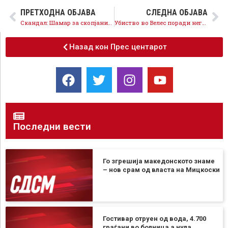
ПРЕТХОДНА ОБЈАВА
СЛЕДНА ОБЈАВА
Скандал: Шамар за скопјани-ВМРО-ДПМНЕ го наградува виновникот за Дрисла со носител на листа во Скопје
Убиство во Велес поради негрижа на полицијата на Тошковски и институциите на ДПМНЕ, бараме одговорност
Назад кон Прес центарот
Последни вести
Го згрешија македонското знаме
– нов срам од власта на Мицкоски
Гостивар отруен од вода, 4.700
граѓани во болница а нула