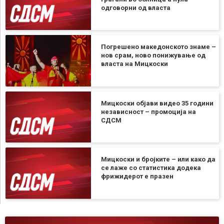
одговорни од власта
Погрешено македонското знаме –
нов срам, ново понижување од
власта на Мицкоски
Мицкоски објави видео 35 години
независност – промоција на
СДСМ
Мицкоски и бројките – или како да
се лаже со статистика додека
фрижидерот е празен