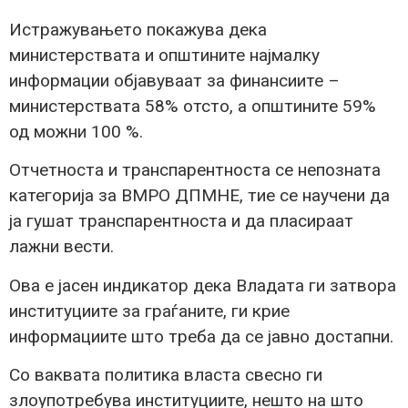
Истражувањето покажува дека
министерствата и општините најмалку
информации објавуваат за финансиите –
министерствата 58% отсто, а општините 59%
од можни 100 %.
Отчетноста и транспарентноста се непозната
категорија за ВМРО ДПМНЕ, тие се научени да
ја гушат транспарентноста и да пласираат
лажни вести.
Ова е јасен индикатор дека Владата ги затвора
институциите за граѓаните, ги крие
информациите што треба да се јавно достапни.
Со ваквата политика власта свесно ги
злоупотребува институциите, нешто на што