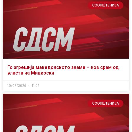
СООПШТЕНИЈА
Го згрешија македонското знаме – нов срам од
власта на Мицкоски
10/08/2026
11:05
СООПШТЕНИЈА