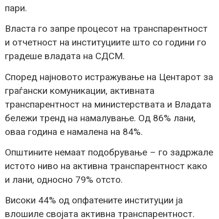
пари.
Власта го запре процесот на транспарентност
и отчетност на институциите што со години го
градеше владата на СДСМ.
Според најновото истражување на Центарот за
граѓански комуникации, активната
транспарентност на министерствата и Владата
бележи тренд на намалување. Од 86% лани,
оваа година е намалена на 84%.
Општините немаат подобрување – го задржале
истото ниво на активна транспарентност како
и лани, односно 79% отсто.
Високи 44% од опфатените институции ја
влошиле својата активна транспарентност.