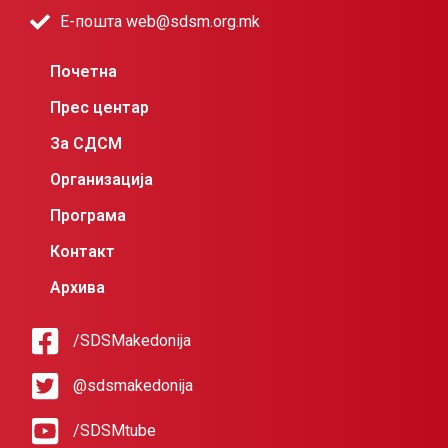
Е-пошта web@sdsm.org.mk
Почетна
Прес центар
За СДСМ
Организација
Програма
Контакт
Архива
/SDSMakedonija
@sdsmakedonija
/SDSMtube