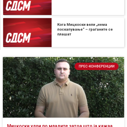
Кога Мицкоски вели „нема
поскапување“ – граѓаните се
плашат
ПРЕС-КОНФЕРЕНЦИИ
Мицкоски удри по младите затоа што ја кажаа