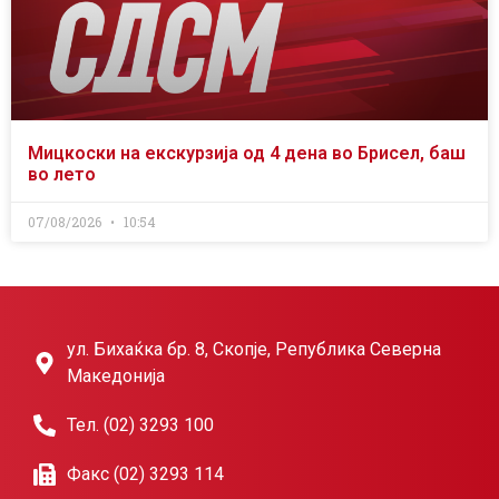
Мицкоски на екскурзија од 4 дена во Брисел, баш
во лето
07/08/2026
10:54
ул. Бихаќка бр. 8, Скопје, Република Северна
Македонија
Тел. (02) 3293 100
Факс (02) 3293 114