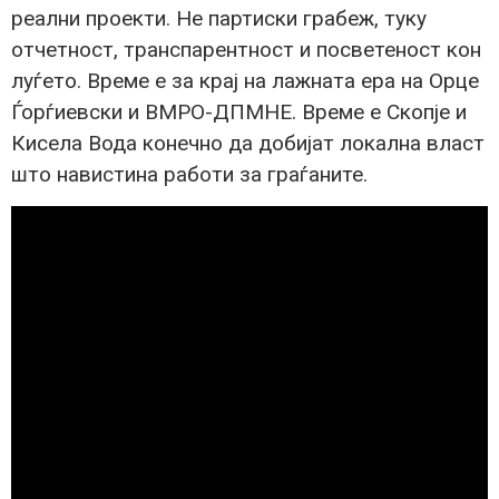
реални проекти. Не партиски грабеж, туку
отчетност, транспарентност и посветеност кон
луѓето. Време е за крај на лажната ера на Орце
Ѓорѓиевски и ВМРО-ДПМНЕ. Време е Скопје и
Кисела Вода конечно да добијат локална власт
што навистина работи за граѓаните.