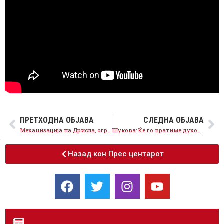
ПРЕТХОДНА ОБЈАВА
СЛЕДНА ОБЈАВА
Механизација на Дрисла, оградување на Вардариште, нов центар за рециклажа и 15 нови паркови Топ 20 проекти за чисто и здраво Скопје
Шукова: Ќе го вратиме духот на Скопје со култура, младински хабови и нов семеен авантуристички парк
Назад кон Прес центарот