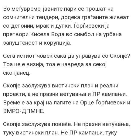
Во меѓувреме, јавните пари се трошат на
сомнителни тендери, додека граѓаните живеат
со депонии, мрак и дупки. Ѓорѓиевски ја
претвори Кисела Вода во симбол на урбана
запуштеност и корупција.
Сега истиот човек сака да управува со Скопје?
Тоа не е визија, тоа е навреда за секој
скопјанец.
Скопје заслужува вистински план и реални
проекти, а не празни ветувања и ПР кампањи.
Време е за крај на лагите на Орце Ѓорѓиевски и
ВМРО-ДПМНЕ.
Скопје заслужува повеќе. Не празни ветувања,
туку вистински план. Не ПР кампањи, туку