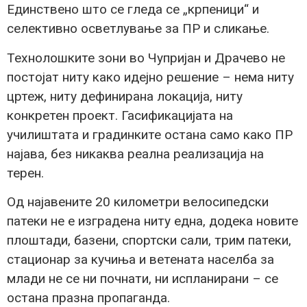
Единствено што се гледа се „крпеници“ и
селективно осветлување за ПР и сликање.
Технолошките зони во Чупријан и Драчево не
постојат ниту како идејно решение – нема ниту
цртеж, ниту дефинирана локација, ниту
конкретен проект. Гасификацијата на
училиштата и градинките остана само како ПР
најава, без никаква реална реализација на
терен.
Од најавените 20 километри велосипедски
патеки не е изградена ниту една, додека новите
плоштади, базени, спортски сали, трим патеки,
стационар за кучиња и ветената населба за
млади не се ни почнати, ни испланирани – се
остана празна пропаганда.