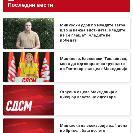
Последни вести
Мицкоски удри по младите затоа
што ја кажаа вистината, младите
не се плашат- младите ќе
победат!
Мицкоски, Клековски, Тошковски,
мора да одговараат за труењето
во Гостивар и во цела Македонија
Отруена е цела Македонија а
никој од власта не одговара
Мицкоски на екскурзија од 4 дена
во Брисел, баш во лето