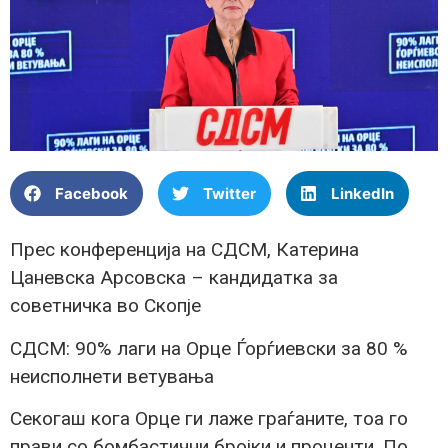
Facebook
Twitter
LinkedIn
Прес конференција на СДСМ, Катерина
Цаневска Арсовска – кандидатка за
советничка во Скопје
СДСМ: 90% лаги на Орце Ѓорѓиевски за 80 %
неисполнети ветувања
Секогаш кога Орце ги лаже граѓаните, тоа го
прави со бомбастични бројки и проценти. По