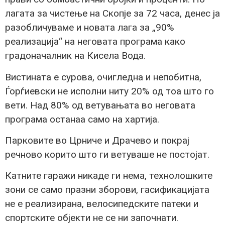
лагата за чистење на Скопје за 72 часа, денес ја
разобличуваме и новата лага за „90%
реализација“ на неговата програма како
градоначалник на Кисела Вода.
Вистината е сурова, очигледна и непобитна,
Ѓорѓиевски не исполни ниту 20% од тоа што го
вети. Над 80% од ветувањата во неговата
програма останаа само на хартија.
Парковите во Црниче и Драчево и покрај
речново корито што ги ветуваше не постојат.
Катните гаражи никаде ги нема, технолошките
зони се само празни зборови, гасификацијата
не е реализирана, велосипедските патеки и
спортските објекти не се ни започнати.