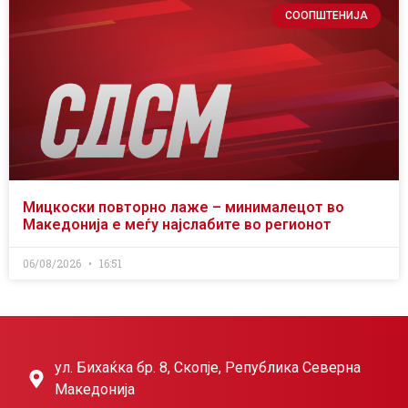
СООПШТЕНИЈА
Мицкоски повторно лаже – минималецот во
Македонија е меѓу најслабите во регионот
06/08/2026
16:51
ул. Бихаќка бр. 8, Скопје, Република Северна
Македонија