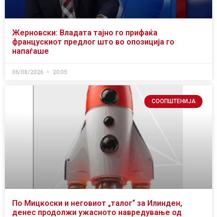
Жерновски: Владата тајно го прифаќа
францускиот предлог што во опозиција го
напаѓаше
06/08/2026
20:05
СООПШТЕНИЈА
По Мицкоски и неговиот „талог“ за Илинден,
денес продолжи ужасното навредување од