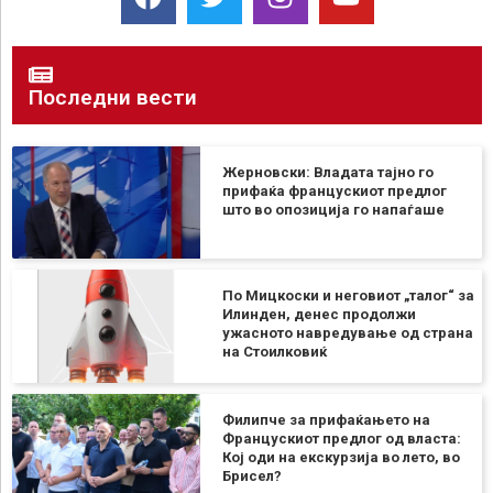
Последни вести
Жерновски: Владата тајно го
прифаќа францускиот предлог
што во опозиција го напаѓаше
По Мицкоски и неговиот „талог“ за
Илинден, денес продолжи
ужасното навредување од страна
на Стоилковиќ
Филипче за прифаќањето на
Францускиот предлог од власта:
Кој оди на екскурзија во лето, во
Брисел?