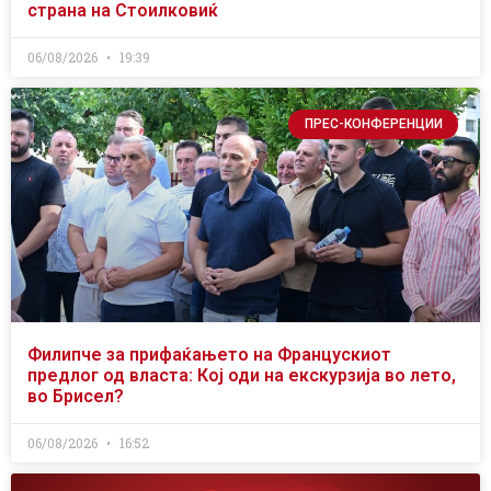
страна на Стоилковиќ
06/08/2026
19:39
ПРЕС-КОНФЕРЕНЦИИ
Филипче за прифаќањето на Францускиот
предлог од власта: Кој оди на екскурзија во лето,
во Брисел?
06/08/2026
16:52