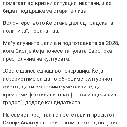
помагаат во кризни ситуации, настани, и ќе
бидат поддршка за старите лица.
Волонтерството ќе стане дел од градската
политика“, порача таа.
Меѓу клучните цели е и подготовката за 2028,
кога Скопје ќе ја понесе титулата Европска
престолнина на културата.
„Ова е шанса еднаш во генерација. Ќе ја
искористиме за да го обновиме културниот
живот, да ги вмрежиме уметниците, да
креираме фестивали, платформи и сцени низ
градот“, додаде кандидатката.
На самиот крај, таа го претстави и проектот
Скопје Авантура првиот комплекс од овој тип