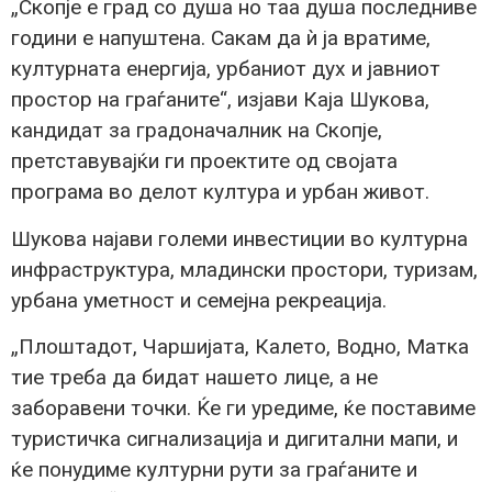
„Скопје е град со душа но таа душа последниве
години е напуштена. Сакам да ѝ ја вратиме,
културната енергија, урбаниот дух и јавниот
простор на граѓаните“, изјави Каја Шукова,
кандидат за градоначалник на Скопје,
претставувајќи ги проектите од својата
програма во делот култура и урбан живот.
Шукова најави големи инвестиции во културна
инфраструктура, младински простори, туризам,
урбана уметност и семејна рекреација.
„Плоштадот, Чаршијата, Калето, Водно, Матка
тие треба да бидат нашето лице, а не
заборавени точки. Ќе ги уредиме, ќе поставиме
туристичка сигнализација и дигитални мапи, и
ќе понудиме културни рути за граѓаните и