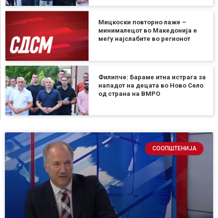
Мицкоски повторно лаже –
минималецот во Македонија е
меѓу најслабите во регионот
Филипче: Бараме итна истрага за
нападот на децата во Ново Село
од страна на ВМРО
СООПШТЕНИЈА