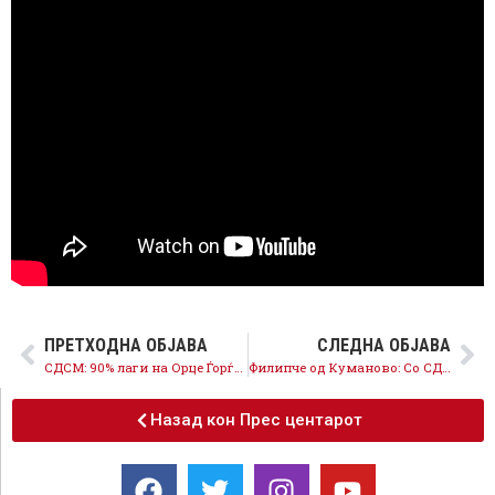
ПРЕТХОДНА ОБЈАВА
СЛЕДНА ОБЈАВА
СДСМ: 90% лаги на Орце Ѓорѓиевски за 80 % неисполнети ветувања
Филипче од Куманово: Со СДСМ и Костовски пазарот ќе се реконструира, нема да се продава
Назад кон Прес центарот