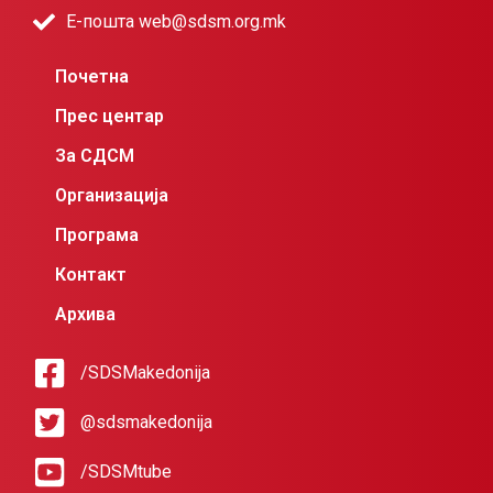
Е-пошта web@sdsm.org.mk
Почетна
Прес центар
За СДСМ
Организација
Програма
Контакт
Архива
/SDSMakedonija
@sdsmakedonija
/SDSMtube