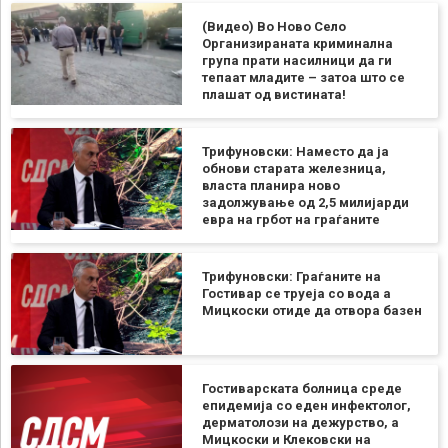
(Видео) Во Ново Село
Организираната криминална
група прати насилници да ги
тепаат младите – затоа што се
плашат од вистината!
Трифуновски: Наместо да ја
обнови старата железница,
власта планира ново
задолжување од 2,5 милијарди
евра на грбот на граѓаните
Трифуновски: Граѓаните на
Гостивар се труеја со вода а
Мицкоски отиде да отвора базен
Гостиварската болница среде
епидемија со еден инфектолог,
дерматолози на дежурство, а
Мицкоски и Клековски на