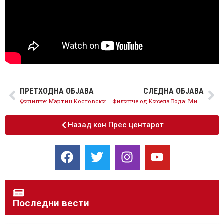
ПРЕТХОДНА ОБЈАВА
СЛЕДНА ОБЈАВА
Филипче: Мартин Костовски е фаворит во Куманово, чесен и докажан борец за граѓаните
Филипче од Кисела Вода: Мицкоски бил против криминалот, а во партијата седи на столче купено од криминал
Назад кон Прес центарот
Последни вести