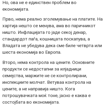
Но, ова не е единствен проблем во
економијата.
Прво, нема реално зголемување на платите. На
хартија нешто се менува, ама во паричникот
ништо. Инфлацијата го јаде секој денар,
стандардот паѓа, кошницата поскапува, а
Владата не убедува дека сме биле четврта или
шеста економија во Европа.
Второ, нема контрола на цените. Основните
продукти се недостапни за илјадници
семејства, маржите не се контролирани,
инспекциите молчат. Ветуваа контрола на
цените, а не направија ништо. Кога
потрошувачката моќ тоне, јасно е каква е
состојбата во економијата.