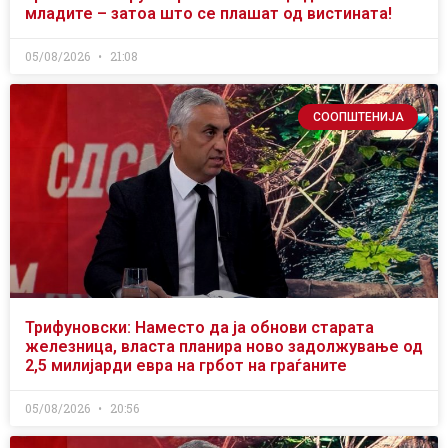
младите – затоа што се плашат од вистината!
05/08/2026
21:08
СООПШТЕНИЈА
Трифуновски: Наместо да ја обнови старата
железница, власта планира ново задолжување од
2,5 милијарди евра на грбот на граѓаните
05/08/2026
20:56