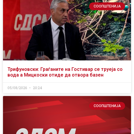
СООПШТЕНИЈА
Трифуновски: Граѓаните на Гостивар се труеја со
вода а Мицкоски отиде да отвора базен
05/08/2026
20:24
СООПШТЕНИЈА