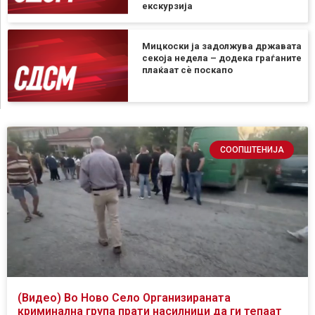
екскурзија
Мицкоски ја задолжува државата
секоја недела – додека граѓаните
плаќаат сѐ поскапо
СООПШТЕНИЈА
(Видео) Во Ново Село Организираната
криминална група прати насилници да ги тепаат