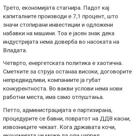
Трето, економијата стагнира. Падот кај
капиталните производи е 7,1 процент, што
значи стопирани инвестиции и одложени
набавки на машини. Тоа е јасен знак дека
индустријата нема доверба во насоката на
Владата.
Четврто, енергетската политика е хаотична.
Сметките за струја останаа високи, договорите
непредвидливи, компаниите ја губат
конкурентноста. Во вакви услови нема нови
работни места, има само отпуштања.
Петто, администрацијата е партизирана,
процедурите се бавни, повратот на ДДВ касни,
извозниците чекаат. Кога државата кочи,
економијата не може да оди напред.