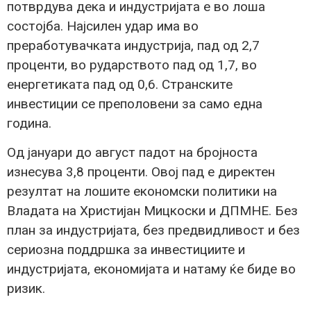
потврдува дека и индустријата е во лоша
состојба. Најсилен удар има во
преработувачката индустрија, пад од 2,7
проценти, во рударството пад од 1,7, во
енергетиката пад од 0,6. Странските
инвестиции се преполовени за само една
година.
Од јануари до август падот на бројноста
изнесува 3,8 проценти. Овој пад е директен
резултат на лошите економски политики на
Владата на Христијан Мицкоски и ДПМНЕ. Без
план за индустријата, без предвидливост и без
сериозна поддршка за инвестициите и
индустријата, економијата и натаму ќе биде во
ризик.