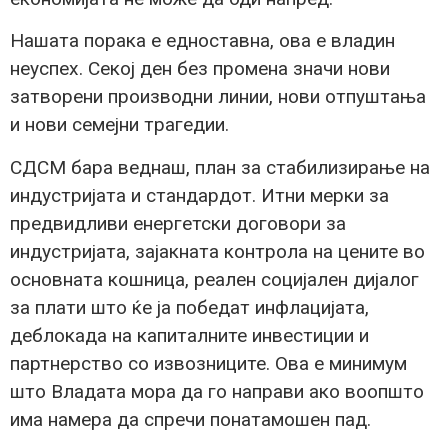
Нашата порака е едноставна, ова е владин
неуспех. Секој ден без промена значи нови
затворени производни линии, нови отпуштања
и нови семејни трагедии.
СДСМ бара веднаш, план за стабилизирање на
индустријата и стандардот. Итни мерки за
предвидливи енергетски договори за
индустријата, зајакната контрола на цените во
основната кошница, реален социјален дијалог
за плати што ќе ја победат инфлацијата,
деблокада на капиталните инвестиции и
партнерство со извозниците. Ова е минимум
што Владата мора да го направи ако воопшто
има намера да спречи понатамошен пад.