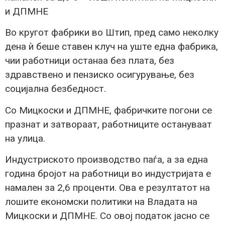
и ДПМНЕ
Во кругот фабрики во Штип, пред само неколку
дена ѝ беше ставен клуч на уште една фабрика,
чии работници останаа без плата, без
здравствено и пензиско осигурување, без
социјална безбедност.
Со Мицкоски и ДПМНЕ, фабричките погони се
празнат и затвораат, работниците остануваат
на улица.
Индустриското производство паѓа, а за една
година бројот на работници во индустријата е
намален за 2,6 проценти. Ова е резултатот на
лошите економски политики на Владата на
Мицкоски и ДПМНЕ. Со овој податок јасно се