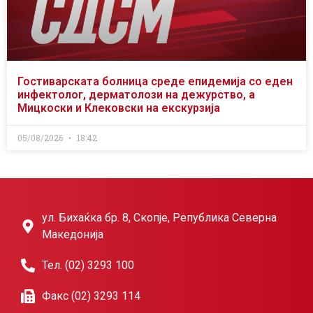
Гостиварската болница среде епидемија со еден
инфектолог, дерматолози на дежурство, а
Мицкоски и Клековски на екскурзија
05/08/2026
18:42
ул. Бихаќка бр. 8, Скопје, Република Северна
Македонија
Тел. (02) 3293 100
Факс (02) 3293 114