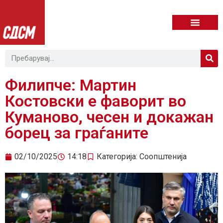
Филипче: Мартин
Костовски е фаворит во
Куманово, чесен и докажан
борец за граѓаните
02/10/2025
14:18
Категорија:
Соопштенија