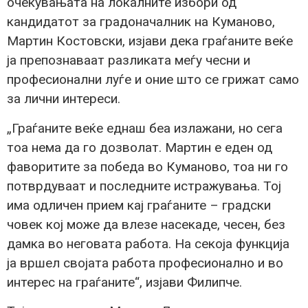
очекувањата на локалните избори од
кандидатот за градоначалник на Куманово,
Мартин Костовски, изјави дека граѓаните веќе
ја препознаваат разликата меѓу чесни и
професионални луѓе и оние што се грижат само
за лични интереси.
„Граѓаните веќе еднаш беа излажани, но сега
тоа нема да го дозволат. Мартин е еден од
фаворитите за победа во Куманово, тоа ни го
потврдуваат и последните истражувања. Тој
има одличен прием кај граѓаните – градски
човек кој може да влезе насекаде, чесен, без
дамка во неговата работа. На секоја функција
ја вршел својата работа професионално и во
интерес на граѓаните“, изјави Филипче.