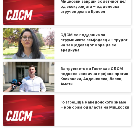
Мицкоски заврши со летниот дел
од екскурзијата – од денеска
стручен дел во Брисел
СДСМ со поддршка за
струмичките земјоделци – трудот
на земјоделецот мора да се
вреднува
За труењето во Гостивар СДСМ
поднесе кривична пријава против
Клековски, Андоновска, Лазов,
Амети
Го згрешија македонското знаме
– нов срам од власта на Мицкоски