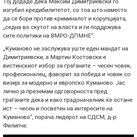
Тој додаде дека Максим Димитриевски го
изгубил кредибилитетот, со тоа што наместо
да се бори против криминалот и корупцијата,
„седна во скутот на власта и ги поддржува
сите политики на ВМРО-ДПМНЕ“.
„Куманово не заслужува уште еден мандат на
Димитриевски, а Мартин Костовски е
вистинскиот избор за граѓаните – чесен човек,
професионалец, фаворит за победа и човек со
визија за модерно и европско Куманово. Јас
лично ја преземам одговорноста пред
граѓаните дека и како градоначалник ќе остане
ист – чесен и посветен на интересите на
Куманово“, порача лидерот на СДСМ, д-р
Филипче.