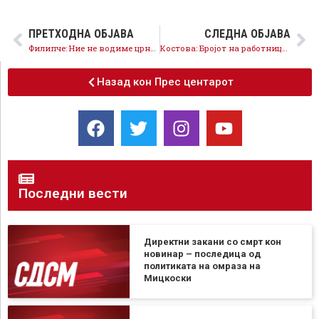
ПРЕТХОДНА ОБЈАВА
СЛЕДНА ОБЈАВА
Филипче: Ние не водиме црна кампања туку ја кажуваме црната вистина која е резултат на политиките на Мицкоски
Костова: Бројот на работници во индустријата намален за 2,6% – лоши политики на Мицкоски и ДПМНЕ
Назад кон Прес центарот
Последни вести
Директни закани со смрт кон
новинар – последица од
политиката на омраза на
Мицкоски