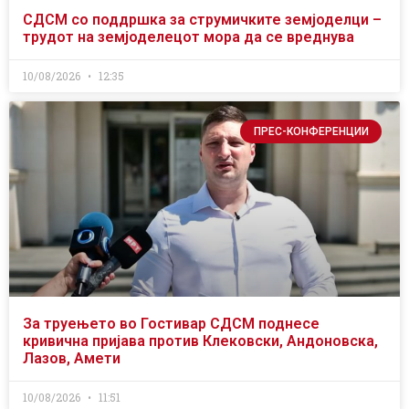
СДСМ со поддршка за струмичките земјоделци –
трудот на земјоделецот мора да се вреднува
10/08/2026
12:35
ПРЕС-КОНФЕРЕНЦИИ
За труењето во Гостивар СДСМ поднесе
кривична пријава против Клековски, Андоновска,
Лазов, Амети
10/08/2026
11:51