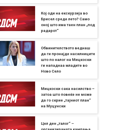
Кој оди на екскурзија во
Брисел среде лето? Само
оној што има таен план „под
радарот“
Обвинителството веднаш
да ги пронајде насилниците
што по налог на Мицкоски
ги нападнаа младите во
Ново Село
Мицкоски сака насилство –
затоа што повеќе не може
да го скрие „тајниот план“
на Муцунски
Цел ден „талог“ –
организираната кампања