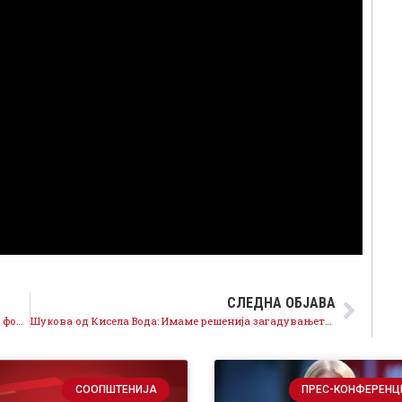
СЛЕДНА ОБЈАВА
Трајановски: Аеродром ќе добие младински совет, фонд и стратегија за млади
Шукова од Кисела Вода: Имаме решенија загадувањето да не биде зимска судбина за Скопје
СООПШТЕНИЈА
ПРЕС-КОНФЕРЕНЦ