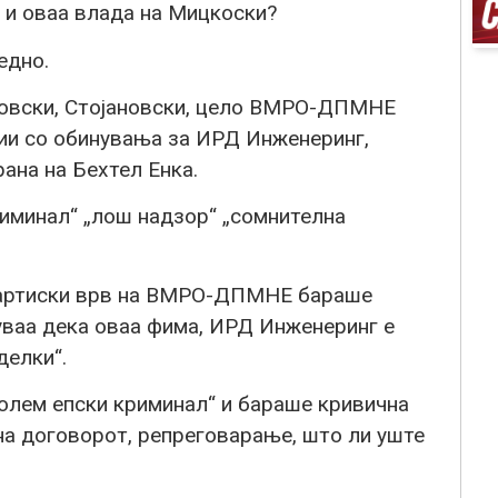
и оваа влада на Мицкоски?
едно.
оловски, Стојановски, цело ВМРО-ДПМНЕ
ии со обинувања за ИРД Инженеринг,
ана на Бехтел Енка.
минал“ „лош надзор“ „сомнителна
партиски врв на ВМРО-ДПМНЕ бараше
уваа дека оваа фима, ИРД Инженеринг е
делки“.
олем епски криминал“ и бараше кривична
на договорот, репреговарање, што ли уште