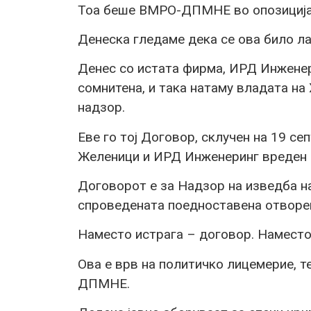
Тоа беше ВМРО-ДПМНЕ во опозиција
Денеска гледаме дека се ова било ла
Денес со истата фирма, ИРД Инженери
сомнитена, и така натаму владата на
надзор.
Еве го тој Договор, склучен на 19 с
Желеници и ИРД Инженеринг вреден 5
Договорот е за Надзор на изведба на
спроведената поедноставена отворен
Наместо истрага – договор. Наместо
Ова е врв на политичко лицемерие, т
ДПМНЕ.