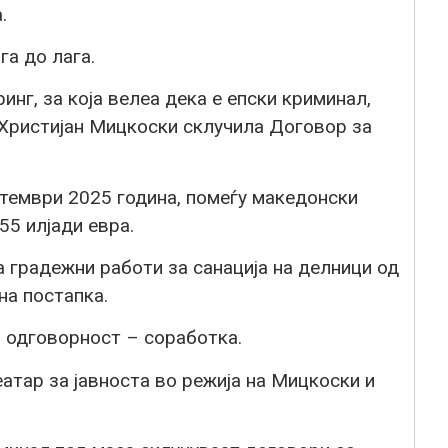
.
га до лага.
нг, за која велеа дека е епски криминал,
 Христијан Мицкоски склучила Договор за
ептември 2025 година, помеѓу македонски
5 илјади евра.
 градежни работи за санација на делници од
а постапка.
 одговорност – соработка.
еатар за јавноста во режија на Мицкоски и