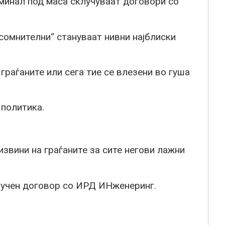
иминал под маса склучуваат договори со
сомнителни“ стануваат нивни најблиски
аѓаните или сега тие се влезени во гуша
 политика.
извини на граѓаните за сите негови лажни
лучен договор со ИРД ИНженеринг.