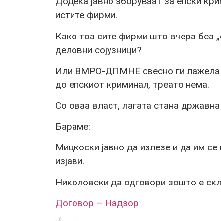
Додека јавно зборуваат за епски кр
истите фирми.
Како тоа сите фирми што вчера беа „
деловни сојузници?
Или ВМРО-ДПМНЕ свесно ги лажела гр
до епскиот криминал, треато нема.
Со оваа власт, лагата стана државна
Бараме:
Мицкоски јавно да излезе и да им се 
изјави.
Николовски да одговори зошто е ск
Договор – Надзор