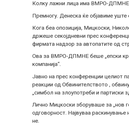
Колку лажни лица има ВМРО-ДПМНЕ 
Премногу. Денеска ќе објавиме уште 
Кога беа опозиција, Мицкоски, Ник
држеше секојдневни прес конференц
фирмата надзор за автопатите од стр
Ова за ВМРО-ДПМНЕ беше „епски кри
компанија“.
Јавно на прес конференции целиот 
реакции од Обвинителството , обвин
„симбол на злоупотреби и партиски з
Лично Мицкоски зборуваше за „нов г
одговорност. Највуваа раскинување 
не.