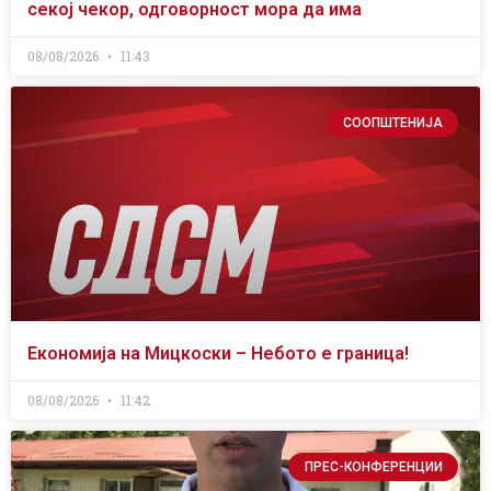
секој чекор, одговорност мора да има
08/08/2026
11:43
СООПШТЕНИЈА
Економија на Мицкоски – Небото е граница!
08/08/2026
11:42
ПРЕС-КОНФЕРЕНЦИИ