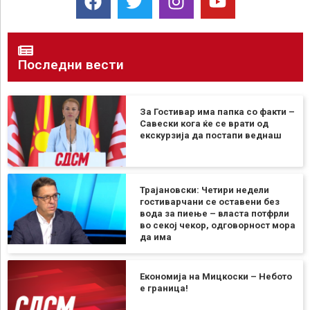
Последни вести
За Гостивар има папка со факти –
Савески кога ќе се врати од
екскурзија да постапи веднаш
Трајановски: Четири недели
гостиварчани се оставени без
вода за пиење – власта потфрли
во секој чекор, одговорност мора
да има
Економија на Мицкоски – Небото
е граница!