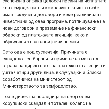
суспензија опфаќа целосен прекин на исплатите
кон земјоделците и компаниите коишто веќе
имаат склучени договори и веќе реализираат
инвестиции од оваа програма, потпишување на
нови договори и преземање на финансиски
обврски од платежната агенција, како и
објавувањето на нови јавни повици.
Сето ова е под суспензија. Причината е
скандалот со барање и примање на мито од
страна на директорот на платежната агенција и
уште четири други лица, вклучувајќи и блиска
соработничка на министерот од
Министерството за земјоделство.
Тоа е директна последица на овој голем
корупциски скандал и тотален колапс на