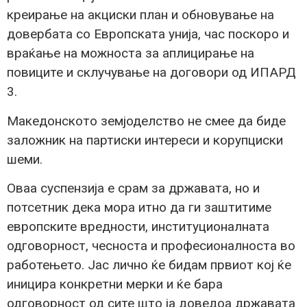
креирање на акциски план и обновување на
довербата со Европската унија, час поскоро и
враќање на можноста за аплицирање на
повиците и склучување на договори од ИПАРД
3.
Македонското земјоделство не смее да биде
заложник на партиски интереси и корупциски
шеми.
Оваа суспензија е срам за државата, но и
потсетник дека мора итно да ги заштитиме
европските вредности, институционалната
одговорност, чесноста и професионалноста во
работењето. Јас лично ќе бидам првиот кој ќе
иницира конкретни мерки и ќе бара
одговорност од сите што ја доведоа државата