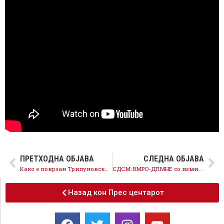
ПРЕТХОДНА ОБЈАВА
СЛЕДНА ОБЈАВА
Како е поврзан Трипуновски со корупцискиот скандал, негова блиска соработничка е меѓу осомничените?
СДСМ: ВМРО-ДПМНЕ со измислени приказни го покрива хаосот во власта
Назад кон Прес центарот