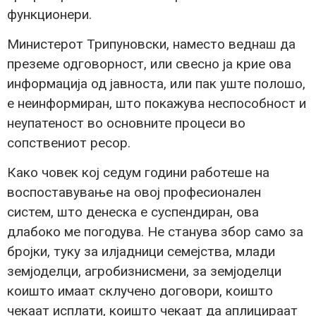
функционери.
Министерот Трипуновски, наместо веднаш да
преземе одговорност, или свесно ја крие ова
информација од јавноста, или пак уште полошо,
е неинформиран, што покажува неспособност и
неупатеност во основните процеси во
сопствениот ресор.
Како човек кој седум години работеше на
воспоставување на овој професионален
систем, што денеска е суспендиран, ова
длабоко ме погодува. Не станува збор само за
бројки, туку за илјадници семејства, млади
земјоделци, агробизнисмени, за земјоделци
коишто имаат склучено договори, коишто
чекаат исплати, коишто чекаат да аплицираат