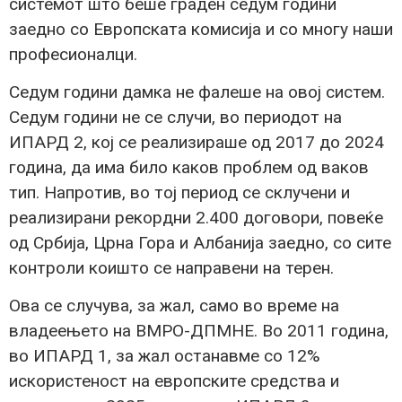
системот што беше граден седум години
заедно со Европската комисија и со многу наши
професионалци.
Седум години дамка не фалеше на овој систем.
Седум години не се случи, во периодот на
ИПАРД 2, кој се реализираше од 2017 до 2024
година, да има било каков проблем од ваков
тип. Напротив, во тој период се склучени и
реализирани рекордни 2.400 договори, повеќе
од Србија, Црна Гора и Албанија заедно, со сите
контроли коишто се направени на терен.
Ова се случува, за жал, само во време на
владеењето на ВМРО-ДПМНЕ. Во 2011 година,
во ИПАРД 1, за жал останавме со 12%
искористеност на европските средства и