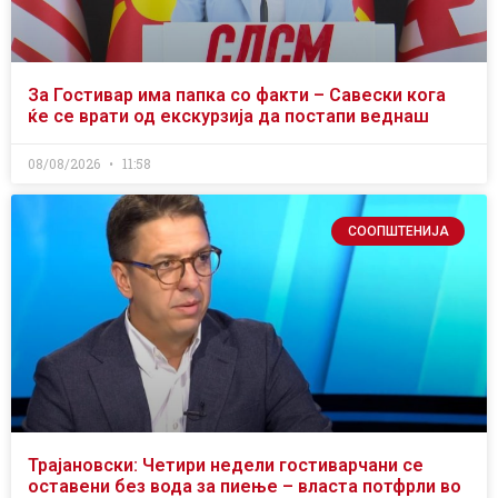
За Гостивар има папка со факти – Савески кога
ќе се врати од екскурзија да постапи веднаш
08/08/2026
11:58
СООПШТЕНИЈА
Трајановски: Четири недели гостиварчани се
оставени без вода за пиење – власта потфрли во