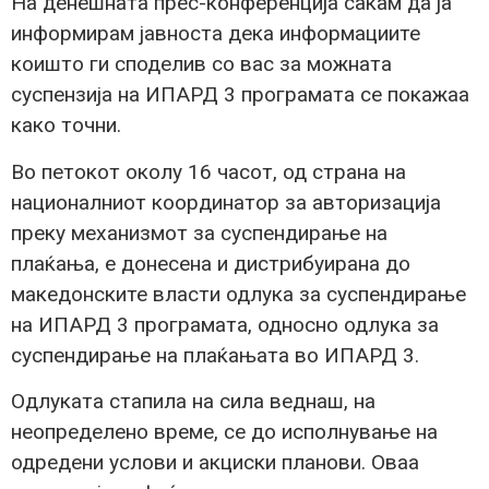
На денешната прес-конференција сакам да ја
информирам јавноста дека информациите
коишто ги споделив со вас за можната
суспензија на ИПАРД 3 програмата се покажаа
како точни.
Во петокот околу 16 часот, од страна на
националниот координатор за авторизација
преку механизмот за суспендирање на
плаќања, е донесена и дистрибуирана до
македонските власти одлука за суспендирање
на ИПАРД 3 програмата, односно одлука за
суспендирање на плаќањата во ИПАРД 3.
Одлуката стапила на сила веднаш, на
неопределено време, се до исполнување на
одредени услови и акциски планови. Оваа