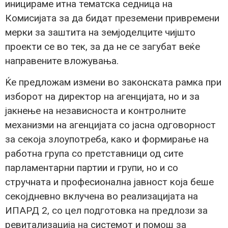
иницираме итна тематска седница на
Комисијата за да бидат преземени привремени
мерки за заштита на земјоделците чијшто
проекти се во тек, за да не се загубат веќе
направените вложувања.
Ќе предложам измени во законската рамка при
изборот на директор на агенцијата, но и за
јакнење на независноста и контролните
механизми на агенцијата со јасна одговорност
за секоја злоупотреба, како и формирање на
работна група со претставници од сите
парламентарни партии и групи, но и со
стручната и професионална јавност која беше
секојдневно вклучена во реализацијата на
ИПАРД 2, со цел подготовка на предлози за
ревитализација на системот и помош за