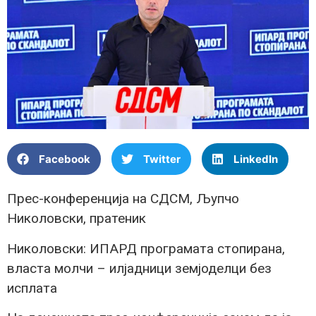
Facebook
Twitter
LinkedIn
Прес-конференција на СДСМ, Љупчо
Николовски, пратеник
Николовски: ИПАРД програмата стопирана,
власта молчи – илјадници земјоделци без
исплата