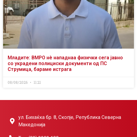
Младите: ВМРО нè нападнаа физички сега јавно
со украдени полициски документи од ПС
Струмица, бараме истрага
08/08/2026
11:21
ул. Бихаќка бр. 8, Скопје, Република Северна
Македонија