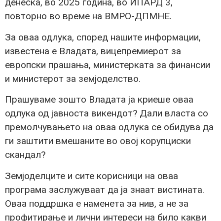
денеска, во 2025 година, во ИПАРД 3,
повторно во време на ВМРО-ДПМНЕ.
За оваа одлука, според нашите информации,
известена е Владата, вицепремиерот за
европски прашања, министерката за финансии
и министерот за земјоделство.
Прашуваме зошто Владата ја криеше оваа
одлука од јавноста викендот? Дали власта со
премолчувањето на оваа одлука се обидува да
ги заштити вмешаните во овој корупциски
скандал?
Земјоделците и сите корисници на оваа
програма заслужуваат да ја знаат вистината.
Оваа поддршка е наменета за нив, а не за
профитирање и лични интереси на било какви