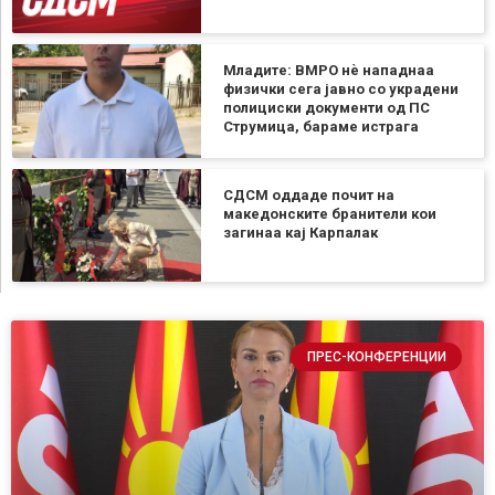
Младите: ВМРО нè нападнаа
физички сега јавно со украдени
полициски документи од ПС
Струмица, бараме истрага
СДСМ оддаде почит на
македонските бранители кои
загинаа кај Карпалак
ПРЕС-КОНФЕРЕНЦИИ