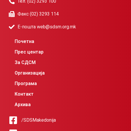
Тел. (02) 3293 100
Факс (02) 3293 114
Е-пошта web@sdsm.org.mk
Почетна
Прес центар
За СДСМ
Организација
Програма
Контакт
Архива
/SDSMakedonija