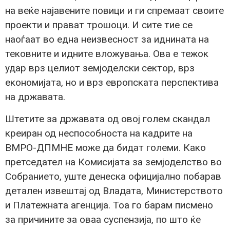
на веќе најавените повици и ги спремаат своите
проекти и прават трошоци. И сите тие се
наоѓаат во една неизвесност за иднината на
тековните и идните вложувања. Ова е тежок
удар врз целиот земјоделски сектор, врз
економијата, но и врз европската перспектива
на државата.
Штетите за државата од овој голем скандал
креиран од неспособноста на кадрите на
ВМРО-ДПМНЕ може да бидат големи. Како
претседател на Комисијата за земјоделство во
Собранието, уште денеска официјално побарав
детален извештај од Владата, Министерството
и Платежната агенција. Тоа го барам писмено
за причините за оваа суспензија, по што ќе