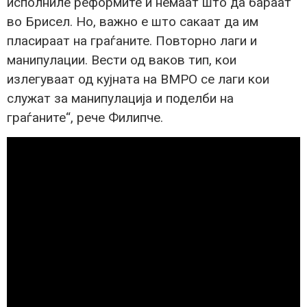
исполниле реформите и немаат што да бараат
во Брисел. Но, важно е што сакаат да им
пласираат на граѓаните. Повторно лаги и
манипулации. Вести од ваков тип, кои
излегуваат од кујната на ВМРО се лаги кои
служат за манипулација и поделби на
граѓаните“, рече Филипче.