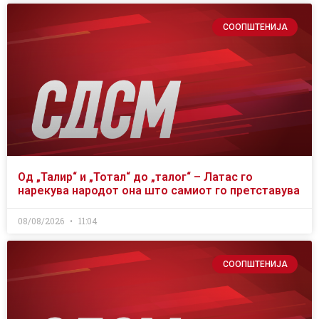
СООПШТЕНИЈА
Од „Талир“ и „Тотал“ до „талог“ – Латac го
нарекува народот она што самиот го претставува
08/08/2026
11:04
СООПШТЕНИЈА