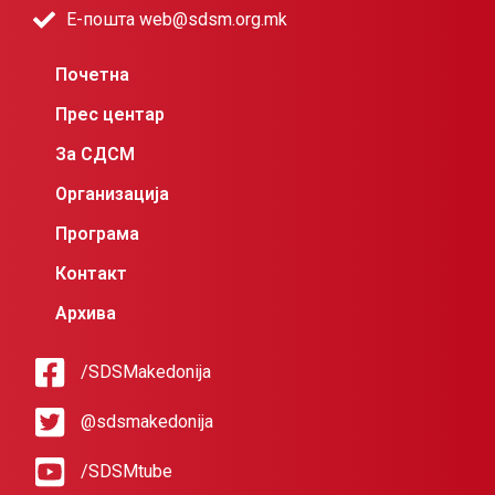
Е-пошта web@sdsm.org.mk
Почетна
Прес центар
За СДСМ
Организација
Програма
Контакт
Архива
/SDSMakedonija
@sdsmakedonija
/SDSMtube