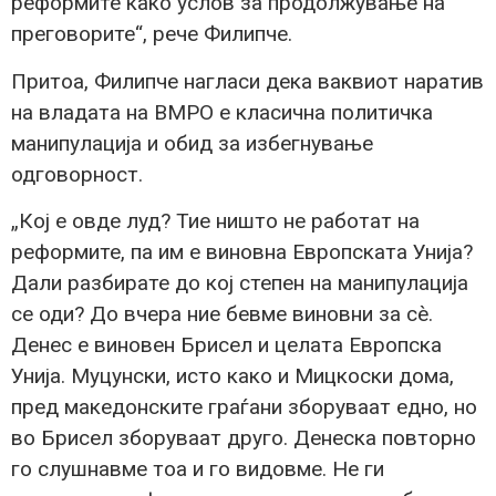
реформите како услов за продолжување на
преговорите“, рече Филипче.
Притоа, Филипче нагласи дека ваквиот наратив
на владата на ВМРО е класична политичка
манипулација и обид за избегнување
одговорност.
„Кој е овде луд? Тие ништо не работат на
реформите, па им е виновна Европската Унија?
Дали разбирате до кој степен на манипулација
се оди? До вчера ние бевме виновни за сè.
Денес е виновен Брисел и целата Европска
Унија. Муцунски, исто како и Мицкоски дома,
пред македонските граѓани зборуваат едно, но
во Брисел зборуваат друго. Денеска повторно
го слушнавме тоа и го видовме. Не ги