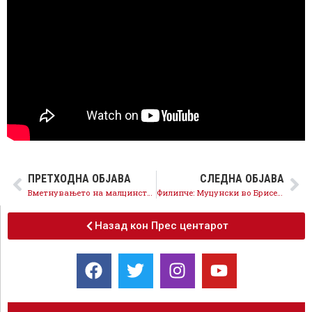
ПРЕТХОДНА ОБЈАВА
СЛЕДНА ОБЈАВА
Вметнувањето на малцинствата во Уставот го зајакнува македонскиот национален идентитет и го отвора патот кон ЕУ
Филипче: Муцунски во Брисел беше потивок од есенски дожд
Назад кон Прес центарот