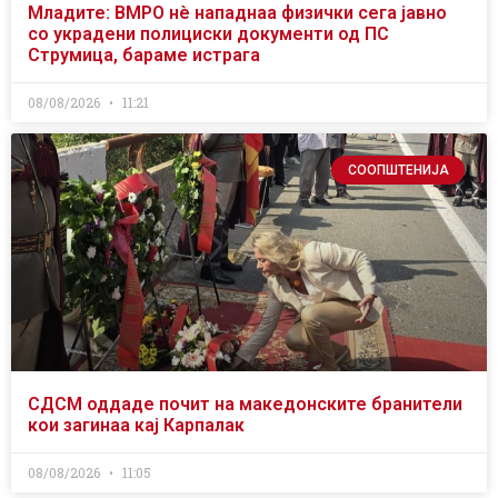
Младите: ВМРО нè нападнаа физички сега јавно
со украдени полициски документи од ПС
Струмица, бараме истрага
08/08/2026
11:21
СООПШТЕНИЈА
СДСМ оддаде почит на македонските бранители
кои загинаа кај Карпалак
08/08/2026
11:05