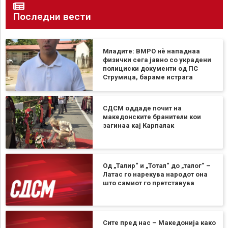
Последни вести
Младите: ВМРО нè нападнаа
физички сега јавно со украдени
полициски документи од ПС
Струмица, бараме истрага
СДСМ оддаде почит на
македонските бранители кои
загинаа кај Карпалак
Од „Талир“ и „Тотал“ до „талог“ –
Латac го нарекува народот она
што самиот го претставува
Сите пред нас – Македонија како