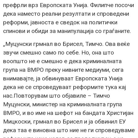
префрли врз Европската Унија. Филипче посочи
дека наместо реални резултати и спроведени
реформи, јавноста е сведок на политички
спинови и обиди за манипулација со граѓаните.
„Муцунски грмнал во Брисел, Тимчо. Ова веќе
звучи смешно само по себе. Но, она што
воопшто не е смешно е дека криминалната
група на ВМРО преку нивните медиуми, сега
внимавајте, ја обвинуваат Европската Унија
дека не се спроведуваат реформите тука кај
нас.Повторувам што објавиле – Тимчо
Муцунски, министер на криминалната група
ВМРО, и во име на шефот на бандата Христијан
Мицкоски, грмнал во Брисел и ја обвинил ЕУ
дека таа е виновна што ние не ги спроведуваме