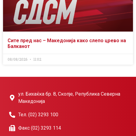
Сите пред нас – Македонија како слепо црево на
Балканот
08/08/2026
11:02
ул. Бихаќка бр. 8, Скопје, Република Северна
Македонија
Тел. (02) 3293 100
Факс (02) 3293 114