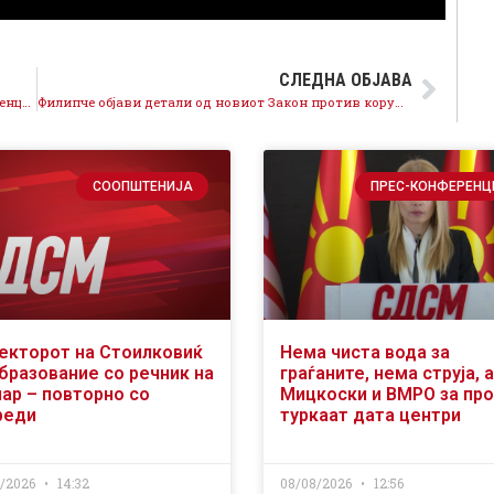
СЛЕДНА ОБЈАВА
Филипче: Нема пари за поголеми плати, нема субвенции, власта троши само за криминални тендери
Филипче објави детали од новиот Закон против корупција
СООПШТЕНИЈА
ПРЕС-КОНФЕРЕНЦ
екторот на Стоилковиќ
Нема чиста вода за
образование со речник на
граѓаните, нема струја, а
чар – повторно со
Мицкоски и ВМРО за пр
реди
туркаат дата центри
8/2026
14:32
08/08/2026
12:56