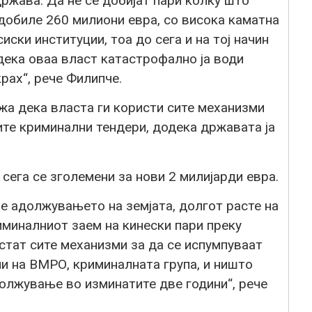
држава. Да не се добијат пари колку што
добиле 260 милиони евра, со висока каматна
иски институции, тоа до сега и на тој начин
 дека оваа власт катастрофално ја води
рах“, рече Филипче.
жа дека власта ги користи сите механизми
ите криминални тендери, додека државата ја
сега се зголемени за нови 2 милијарди евра.
е адолжувањето на земјата, долгот расте на
риминалниот заем на кинески пари преку
истат сите механизми за да се испумпуваат
и на ВМРО, криминалната група, и ништо
адолжување во изминатите две години“, рече