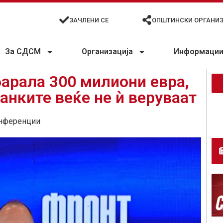
ЗАЧЛЕНИ СЕ
ОПШТИНСКИ ОРГАНИ
За СДСМ
Организација
Информации 
арала 300 милиони евра,
анките веќе не ѝ веруваат
нференции