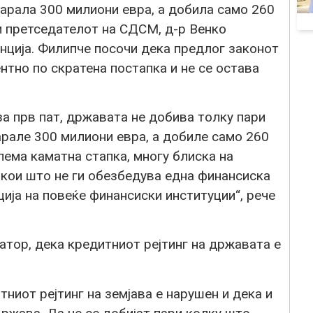
рала 300 милиони евра, а добила само 260
си претседателот на СДСМ, д-р Венко
нција. Филипче посочи дека предлог законот
тно по скратена постапка и не се остава
за прв пат, државата не добива толку пари
арале 300 милиони евра, а добиле само 260
лема каматна стапка, многу блиска на
 кои што не ги обезбедува една финансиска
ција на повеќе финансиски институции“, рече
катор, дека кредитниот рејтинг на државата е
ниот рејтинг на земјава е нарушен и дека и