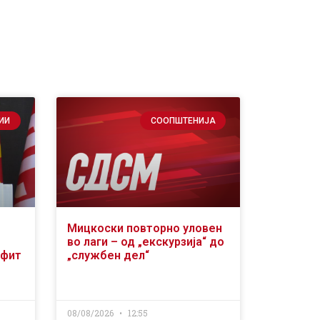
ИИ
СООПШТЕНИЈА
Мицкоски повторно уловен
во лаги – од „екскурзија“ до
офит
„службен дел“
08/08/2026
12:55