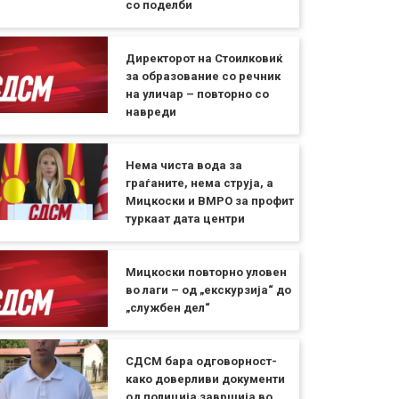
со поделби
Директорот на Стоилковиќ
за образование со речник
на уличар – повторно со
навреди
Нема чиста вода за
граѓаните, нема струја, а
Мицкоски и ВМРО за профит
туркаат дата центри
Мицкоски повторно уловен
во лаги – од „екскурзија“ до
„службен дел“
СДСМ бара одговорност-
како доверливи документи
од полиција завршија во