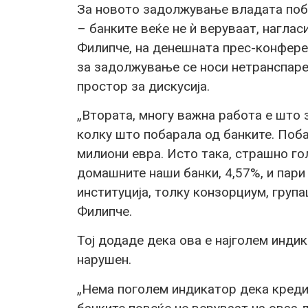
За новото задолжување владата поба
– банките веќе не ѝ веруваат, нагла
Филипче, на денешната прес-конфере
за задолжување се носи нетранспарен
простор за дискусија.
„Втората, многу важна работа е што 
колку што побарала од банките. Поб
милиони евра. Исто така, страшно го
домашните наши банки, 4,57%, и пари
институција, толку конзорциум, група
Филипче.
Тој додаде дека ова е најголем инди
нарушен.
„Нема поголем индикатор дека кредит