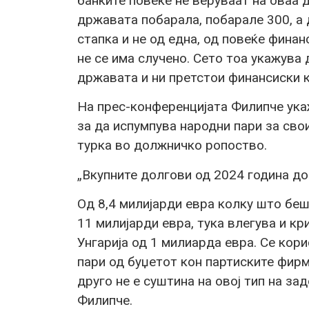
банките повеќе не веруваат на оваа 
државата побарала, побарале 300, а 
стапка и не од една, од повеќе финанс
не се има случено. Сето тоа укажува
државата и ни претстои финансиски к
На прес-конференцијата Филипче ука
за да испумпува народни пари за сво
турка во должничко ропоство.
„Вкупните долгови од 2024 година до 
Од 8,4 милијарди евра колку што беш
11 милијарди евра, тука влегува и к
Унгарија од 1 милиарда евра. Се кор
пари од буџетот кон партиските фирм
друго не е суштина на овој тип на з
Филипче.