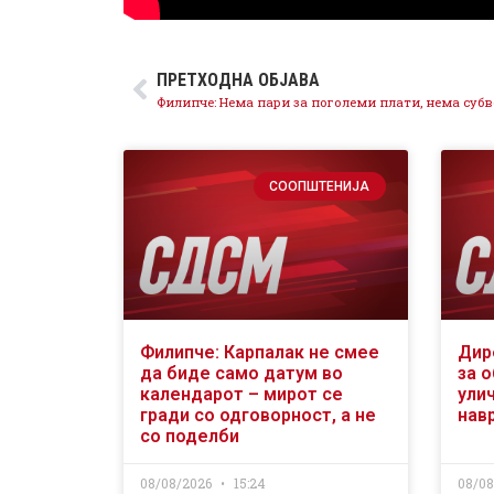
ПРЕТХОДНА ОБЈАВА
СООПШТЕНИЈА
Филипче: Карпалак не смее
Дир
да биде само датум во
за 
календарот – мирот се
ули
гради со одговорност, а не
нав
со поделби
08/08/2026
15:24
08/0