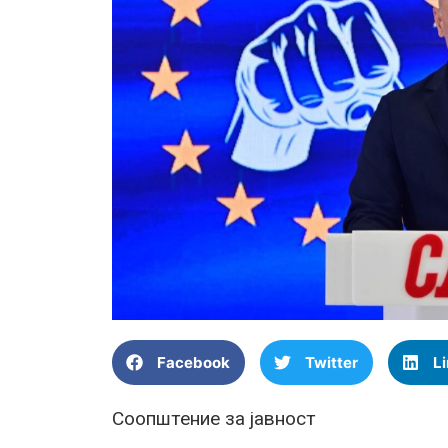
Facebook
Twitter
L
Соопштение за јавност