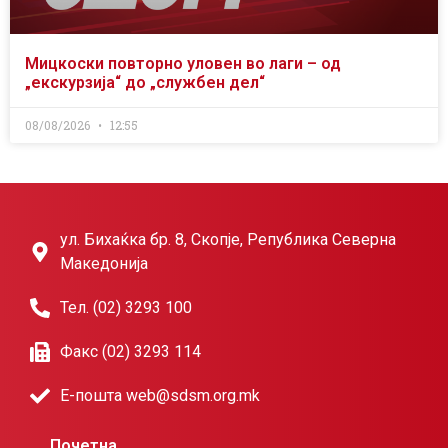
Мицкоски повторно уловен во лаги – од
„екскурзија“ до „службен дел“
08/08/2026
12:55
ул. Бихаќка бр. 8, Скопје, Република Северна
Македонија
Тел. (02) 3293 100
Факс (02) 3293 114
Е-пошта web@sdsm.org.mk
Почетна