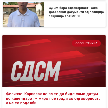
СДСМ бара одговорност- како
доверливи документи од полиција
завршија во ВМРО?
СООПШТЕНИЈА
Филипче: Карпалак не смее да биде само датум
во календарот – мирот се гради со одговорност,
а не со поделби