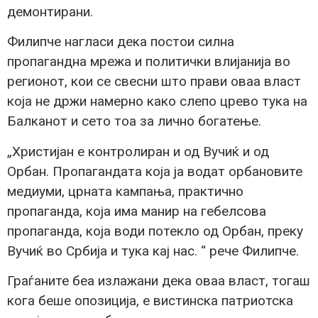
демонтирани.
Филипче нагласи дека постои силна
пропагандна мрежа и политички влијанија во
регионот, кои се свесни што прави оваа власт
која не држи намерно како слепо црево тука на
Балканот и сето тоа за лично богатење.
„Христијан е контролиран и од Вучиќ и од
Орбан. Пропагандата која ја водат орбановите
медиуми, црната кампања, практично
пропаганда, која има манир на гебелсова
пропаганда, која води потекло од Орбан, преку
Вучиќ во Србија и тука кај нас. “ рече Филипче.
Граѓаните беа излажани дека оваа власт, тогаш
кога беше опозиција, е вистинска патриотска