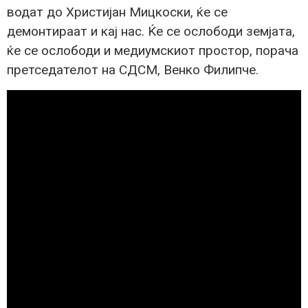
водат до Христијан Мицкоски, ќе се
демонтираат и кај нас. Ќе се ослободи земјата,
ќе се ослободи и медиумскиот простор, порача
претседателот на СДСМ, Венко Филипче.