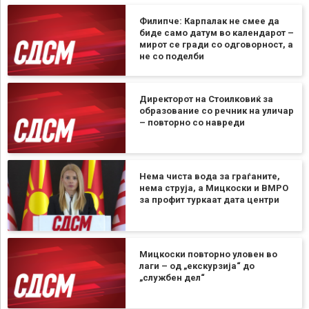
Филипче: Карпалак не смее да
биде само датум во календарот –
мирот се гради со одговорност, а
не со поделби
Директорот на Стоилковиќ за
образование со речник на уличар
– повторно со навреди
Нема чиста вода за граѓаните,
нема струја, а Мицкоски и ВМРО
за профит туркаат дата центри
Мицкоски повторно уловен во
лаги – од „екскурзија“ до
„службен дел“