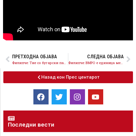
ПРЕТХОДНА ОБЈАВА
СЛЕДНА ОБЈАВА
Филипче: Тие со бугарски пасоши во џебовите со години ги лажеа граѓаните дека е загрозен македонскиот идентитет
Филипче: ВМРО е единица мерка за лажење и лицемерие
Назад кон Прес центарот
Последни вести