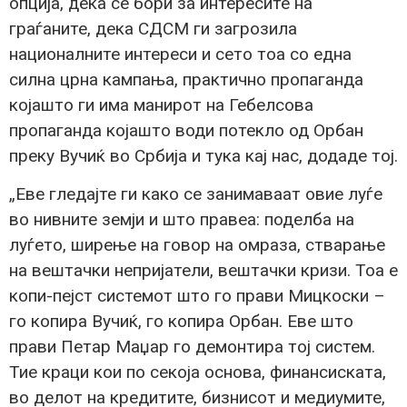
опција, дека се бори за интересите на
граѓаните, дека СДСМ ги загрозила
националните интереси и сето тоа со една
силна црна кампања, практично пропаганда
којашто ги има манирот на Гебелсова
пропаганда којашто води потекло од Орбан
преку Вучиќ во Србија и тука кај нас, додаде тој.
„Еве гледајте ги како се занимаваат овие луѓе
во нивните земји и што правеа: поделба на
луѓето, ширење на говор на омраза, стварање
на вештачки непријатели, вештачки кризи. Тоа е
копи-пејст системот што го прави Мицкоски –
го копира Вучиќ, го копира Орбан. Еве што
прави Петар Маџар го демонтира тој систем.
Тие краци кои по секоја основа, финансиската,
во делот на кредитите, бизнисот и медиумите,