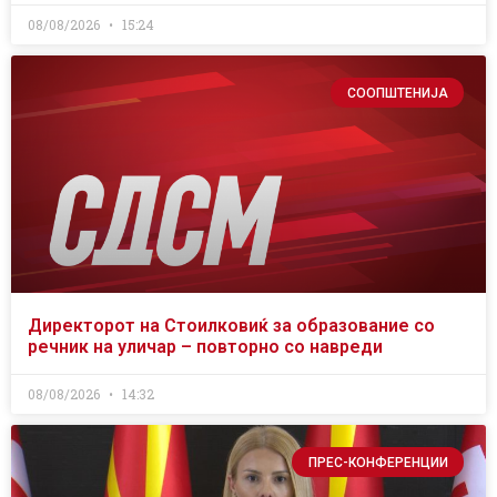
08/08/2026
15:24
СООПШТЕНИЈА
Директорот на Стоилковиќ за образование со
речник на уличар – повторно со навреди
08/08/2026
14:32
ПРЕС-КОНФЕРЕНЦИИ