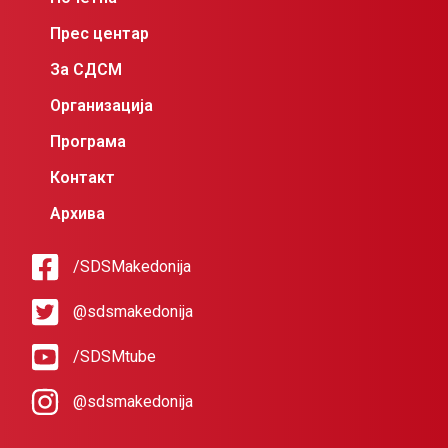
Прес центар
За СДСМ
Организација
Програма
Контакт
Архива
/SDSMakedonija
@sdsmakedonija
/SDSMtube
@sdsmakedonija