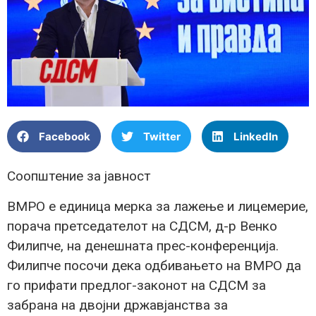
Facebook
Twitter
LinkedIn
Соопштение за јавност
ВМРО е единица мерка за лажење и лицемерие,
порача претседателот на СДСМ, д-р Венко
Филипче, на денешната прес-конференција.
Филипче посочи дека одбивањето на ВМРО да
го прифати предлог-законот на СДСМ за
забрана на двојни државјанства за