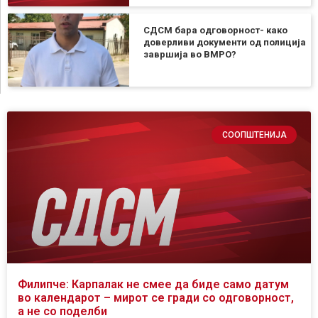
СДСМ бара одговорност- како
доверливи документи од полиција
завршија во ВМРО?
СООПШТЕНИЈА
Филипче: Карпалак не смее да биде само датум
во календарот – мирот се гради со одговорност,
а не со поделби