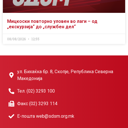
Мицкоски повторно уловен во лаги – од
„екскурзија“ до „службен дел“
08/08/2026
12:55
ул. Бихаќка бр. 8, Скопје, Република Северна
Македонија
Тел. (02) 3293 100
Факс (02) 3293 114
Е-пошта web@sdsm.org.mk