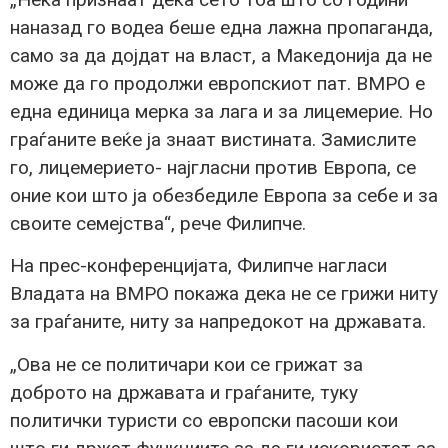
наназад го водеа беше една лажна пропаганда,
само за да дојдат на власт, а Македонија да не
може да го продолжи европскиот пат. ВМРО е
една единица мерка за лага и за лицемерие. Но
граѓаните веќе ја знаат вистината. Замислите
го, лицемерието- најгласни против Европа, се
оние кои што ја обезбедиле Европа за себе и за
своите семејства“, рече Филипче.
На прес-конференцијата, Филипче нагласи
Владата на ВМРО покажа дека не се грижи ниту
за граѓаните, ниту за напредокот на државата.
„Ова не се политичари кои се грижат за
доброто на државата и граѓаните, туку
политички туристи со европски пасоши кои