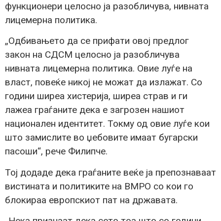
функционери целосно ја разобличува, нивната
лицемерна политика.
„Одбивањето да се прифати овој предлог
закон на СДСМ целосно ја разобличува
нивната лицемерна политика. Овие луѓе на
власт, повеќе никој не можат да излажат. Со
години ширеа хистерија, ширеа страв и ги
лажеа граѓаните дека е загрозен нашиот
национален идентитет. Токму од овие луѓе кои
што замислите во џебовите имаат бугарски
пасоши“, рече Филипче.
Тој додаде дека граѓаните веќе ја препознаваат
вистината и политиките на ВМРО со кои го
блокираа европскиот пат на државата.
„Нека признаат дека сето тоа што со години