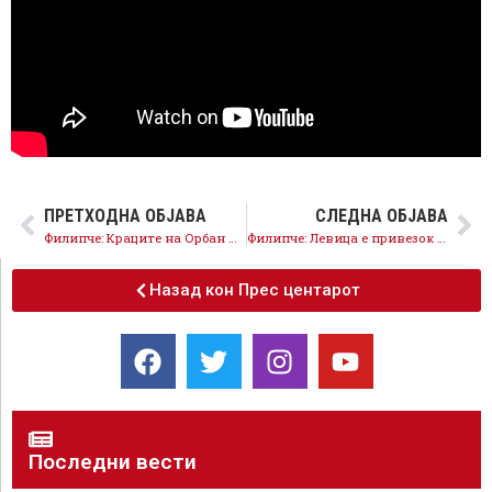
ПРЕТХОДНА ОБЈАВА
СЛЕДНА ОБЈАВА
Филипче: Краците на Орбан и Вучиќ коишто водат до Мицкоски ќе се демонтираат
Филипче: Левица е привезок на ВМРО, ја презема улогата на ЗНАМ
Назад кон Прес центарот
Последни вести