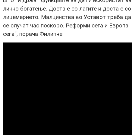
што ги држат функциите за да ги искористат за
лично богатење. Доста е со лагите и доста е со
лицемерието. Малцинства во Уставот треба да
се случат час поскоро. Реформи сега и Европа
сега“, порача Филипче.