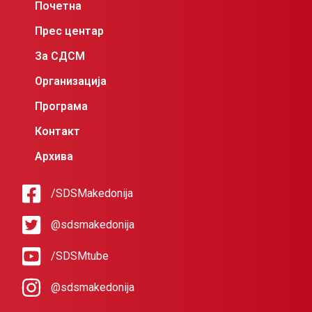
Почетна
Прес центар
За СДСМ
Организација
Програма
Контакт
Архива
/SDSMakedonija
@sdsmakedonija
/SDSMtube
@sdsmakedonija