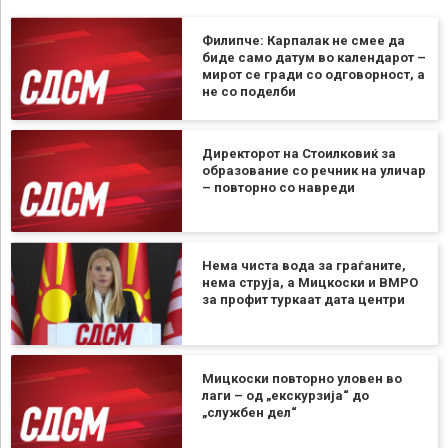
Филипче: Карпалак не смее да
биде само датум во календарот –
мирот се гради со одговорност, а
не со поделби
Директорот на Стоилковиќ за
образование со речник на уличар
– повторно со навреди
Нема чиста вода за граѓаните,
нема струја, а Мицкоски и ВМРО
за профит туркаат дата центри
Мицкоски повторно уловен во
лаги – од „екскурзија“ до
„службен дел“