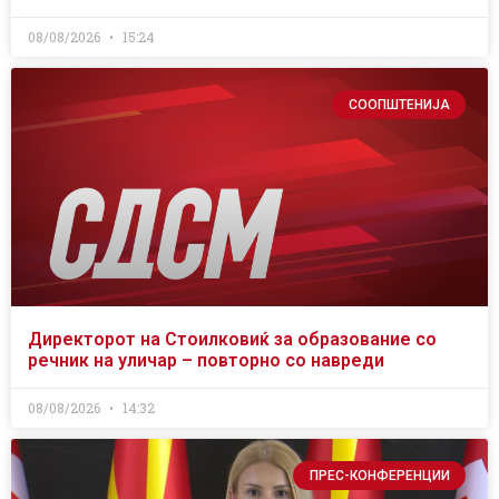
08/08/2026
15:24
СООПШТЕНИЈА
Директорот на Стоилковиќ за образование со
речник на уличар – повторно со навреди
08/08/2026
14:32
ПРЕС-КОНФЕРЕНЦИИ