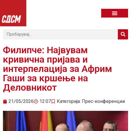
Филипче: Највувам
кривична пријава и
интерпелација за Африм
Гаши за кршење на
Деловникот
21/05/2026
12:07
Категорија:
Прес-конференции