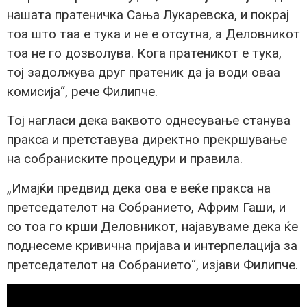
нашата пратеничка Сања Лукаревска, и покрај
тоа што таа е тука и не е отсутна, а Деловникот
тоа не го дозволува. Кога пратеникот е тука,
тој задолжува друг пратеник да ја води оваа
комисија“, рече Филипче.
Тој нагласи дека ваквото однесување станува
пракса и претставува директно прекршување
на собраниските процедури и правила.
„Имајќи предвид дека ова е веќе пракса на
претседателот на Собранието, Африм Гаши, и
со тоа го крши Деловникот, најавуваме дека ќе
поднесеме кривична пријава и интерпелација за
претседателот на Собранието“, изјави Филипче.