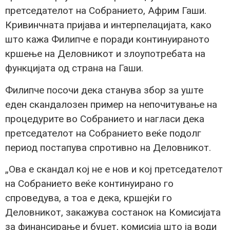
претседателот на Собранието, Африм Гаши.
Кривинчната пријава и интерпелацијата, како
што кажа Филипче е поради континуираното
кршење на Деловникот и злоупотребата на
функцијата од страна на Гаши.
Филипче посочи дека станува збор за уште
еден скандалозен пример на непочитување на
процедурите во Собранието и нагласи дека
претседателот на Собранието веќе подолг
период постапува спротивно на Деловникот.
„Ова е скандал кој не е нов и кој претседателот
на Собранието веќе континуирано го
спроведува, а тоа е дека, кршејќи го
Деловникот, закажува состанок на Комисијата
за финансирање и буџет, комисија што ја води