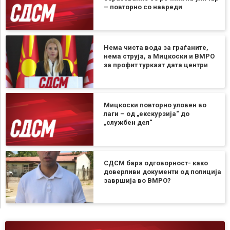
– повторно со навреди
Нема чиста вода за граѓаните,
нема струја, а Мицкоски и ВМРО
за профит туркаат дата центри
Мицкоски повторно уловен во
лаги – од „екскурзија“ до
„службен дел“
СДСМ бара одговорност- како
доверливи документи од полиција
завршија во ВМРО?