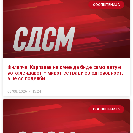
СООПШТЕНИЈА
Филипче: Карпалак не смее да биде само датум
во календарот – мирот се гради со одговорност,
а не со поделби
08/08/2026
15:24
СООПШТЕНИЈА