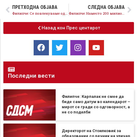
ПРЕТХОДНА ОБЈАВА
СЛЕДНА ОБЈАВА
Филипче: Се повлекуваме од Комисијата, СДСМ нема да учествува во брутално, задолжување на државата за криминални тендери
Филипче: Наместо 200 милиони евра од ЕУ, само 65 милиони евра, Владата на Мицкоски не работи за Европа
Назад кон Прес центарот
Последни вести
Филипче: Карпалак не смее да
биде само датум во календарот –
мирот се гради со одговорност, а
не со поделби
Директорот на Стоилковиќ за
образование со речник на уличар