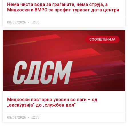
Нема чиста вода за граѓаните, нема струја, а
Мицкоски и ВМРО за профит туркаат дата центри
08/08/2026
12:56
СООПШТЕНИЈА
Мицкоски повторно уловен во лаги – од
„екскурзија“ до „службен дел“
08/08/2026
12:55