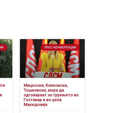
ИИ
ПРЕС-КОНФЕРЕНЦИИ
ите
Мицкоски, Клековски,
Тошковски, мора да
се
одговараат за труењето во
Гостивар и во цела
Македонија