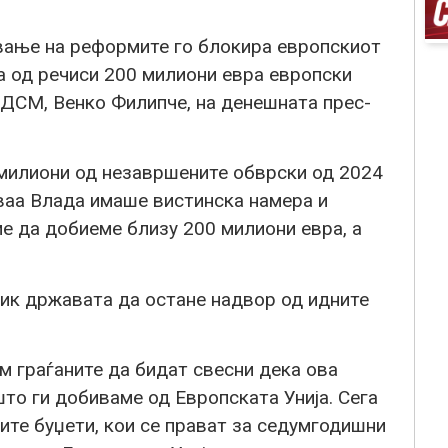
вање на реформите го блокира европскиот
а од речиси 200 милиони евра европски
СДСМ, Венко Филипче, на денешната прес-
 милиони од незавршените обврски од 2024
 оваа Влада имаше вистинска намера и
е да добиеме близу 200 милиони евра, а
ик државата да остане надвор од идните
м граѓаните да бидат свесни дека ова
то ги добиваме од Европската Унија. Сега
ните буџети, кои се прават за седумгодишни