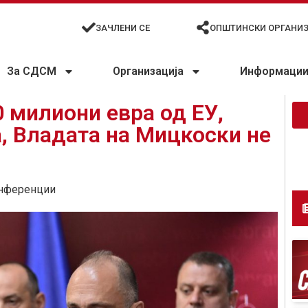
ЗАЧЛЕНИ СЕ
ОПШТИНСКИ ОРГАНИ
За СДСМ
Организација
Информации 
 милиони евра од ЕУ,
, Владата на Мицкоски не
нференции