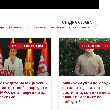
СЛЕДНА ОБЈАВА
Филипче: Највувам кривична пријава и интерпелација за Африм Гаши за кршење на Деловникот
Филипче: Го повикувам Мицкоски заедно да ги донесеме уставните измени!
ПРЕС-КОНФЕРЕНЦИИ
ПРЕС-КОНФЕРЕНЦ
навредите на Мицкоски и
Мицкоски удри по млад
виот „талог“, навредите
затоа што ја кажаа
ВМРО, сега навреди и од
вистината, младите не 
илковиќ
плашат- младите ќе
победат!