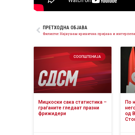
ПРЕТХОДНА ОБЈАВА
СООПШТЕНИЈА
Мицкоски сака статистика –
По 
граѓаните гледаат празни
него
фрижидери
од 
Сто