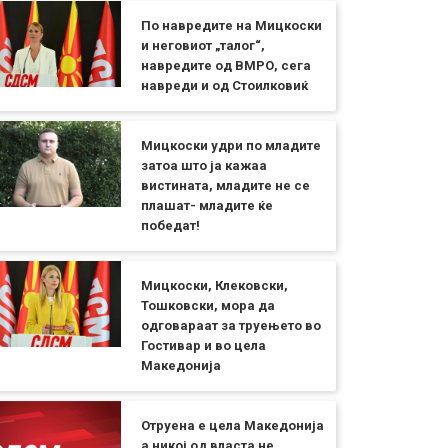
По навредите на Мицкоски
и неговиот „талог“,
навредите од ВМРО, сега
навреди и од Стоилковиќ
Мицкоски удри по младите
затоа што ја кажаа
вистината, младите не се
плашат- младите ќе
победат!
Мицкоски, Клековски,
Тошковски, мора да
одговараат за труењето во
Гостивар и во цела
Македонија
Отруена е цела Македонија
а никој од власта не