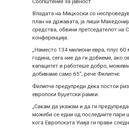
Соопштение за јавност
Владата на Мицкоски со неспроведу
план на државата, ја лиши Македониј
средства, обвини претседателот на 
конференција.
„Наместо 134 милиони евра, плус 60
година, сега ние да ги добиеме, ако
капацитет и работеше добро, можевм
добиваме само 65“, рече Филипче.
Филипче предупреди дека постои риз
европски буџетски рамки.
„Сакам да укажам и да ги предупреда
можеби се едни од последните пари ш
кога Европската Унија ги прави след