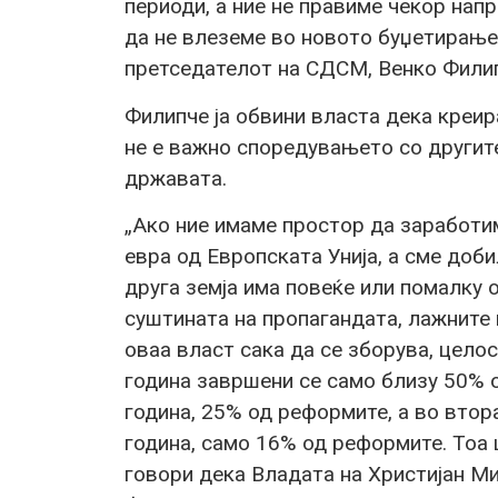
периоди, а ние не правиме чекор нап
да не влеземе во новото буџетирање
претседателот на СДСМ, Венко Фили
Филипче ја обвини власта дека креира
не е важно споредувањето со другите
државата.
„Ако ние имаме простор да заработи
евра од Европската Унија, а сме доби
друга земја има повеќе или помалку од
суштината на пропагандата, лажните 
оваа власт сака да се зборува, цело
година завршени се само близу 50% 
година, 25% од реформите, а во втор
година, само 16% од реформите. Тоа
говори дека Владата на Христијан Ми