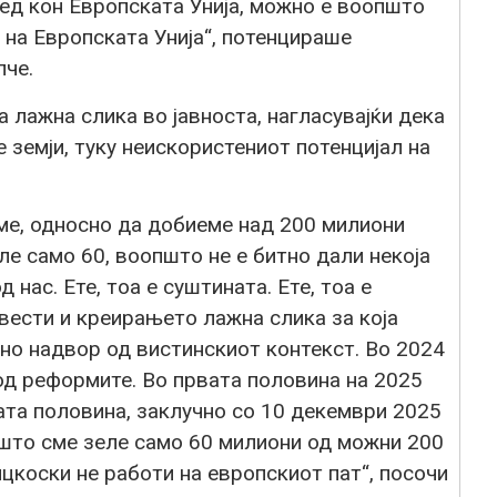
ред кон Европската Унија, можно е воопшто
 на Европската Унија“, потенцираше
пче.
 лажна слика во јавноста, нагласувајќи дека
 земји, туку неискористениот потенцијал на
ме, односно да добиеме над 200 милиони
ле само 60, воопшто не е битно дали некоја
 нас. Ете, тоа е суштината. Ете, тоа е
вести и креирањето лажна слика за која
сно надвор од вистинскиот контекст. Во 2024
од реформите. Во првата половина на 2025
ата половина, заклучно со 10 декември 2025
 што сме зеле само 60 милиони од можни 200
цкоски не работи на европскиот пат“, посочи