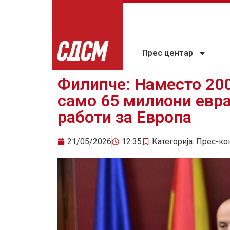
Прес центар
Филипче: Наместо 200
само 65 милиони евра
работи за Европа
21/05/2026
12:35
Категорија:
Прес-ко