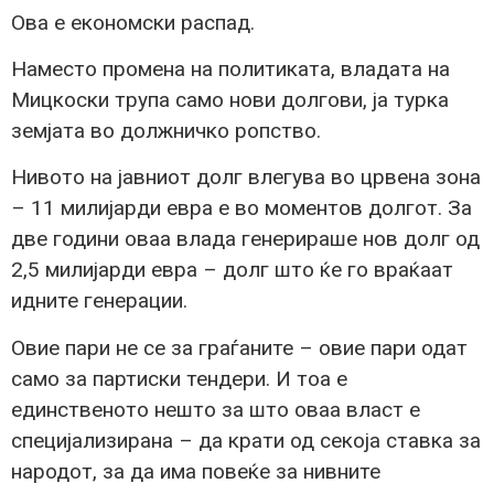
Ова е економски распад.
Наместо промена на политиката, владата на
Мицкоски трупа само нови долгови, ја турка
земјата во должничко ропство.
Нивото на јавниот долг влегува во црвена зона
– 11 милијарди евра е во моментов долгот. За
две години оваа влада генерираше нов долг од
2,5 милијарди евра – долг што ќе го враќаат
идните генерации.
Овие пари не се за граѓаните – овие пари одат
само за партиски тендери. И тоа е
единственото нешто за што оваа власт е
специјализирана – да крати од секоја ставка за
народот, за да има повеќе за нивните