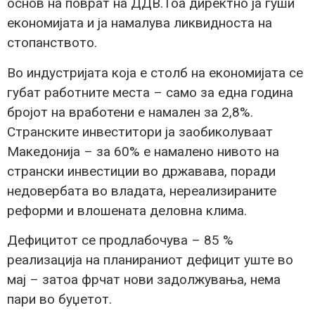
основ на поврат на ДДВ.Тоа директно ја гуши
економијата и ја намалува ликвидноста на
стопанството.
Во индустријата која е столб на економијата се
губат работните места – само за една година
бројот на вработени е намален за 2,8%.
Странските инвеститори ја заобиколуваат
Македонија – за 60% е намалено нивото на
странски инвестиции во државава, поради
недовербата во владата, нереализираните
реформи и влошената деловна клима.
Дефицитот се продлабочува – 85 %
реализација на планираниот дефицит уште во
мај – затоа фрчат нови задолжувања, нема
пари во буџетот.