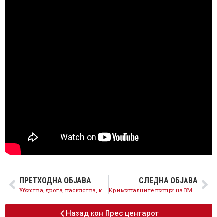
ПРЕТХОДНА ОБЈАВА
СЛЕДНА ОБЈАВА
Убиства, дрога, насилства, колку жртви уште треба за Панче Тошковски да поднесе оставка?
Криминалните пипци на ВМРО ОКГ не ги поштедиле ниту детските градинки во Штип
Назад кон Прес центарот