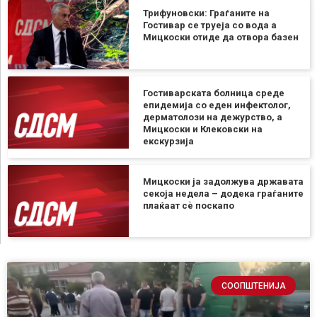
Трифуновски: Граѓаните на
Гостивар се труеја со вода а
Мицкоски отиде да отвора базен
Гостиварската болница среде
епидемија со еден инфектолог,
дерматолози на дежурство, а
Мицкоски и Клековски на
екскурзија
Мицкоски ја задолжува државата
секоја недела – додека граѓаните
плаќаат сѐ поскапо
СООПШТЕНИЈА