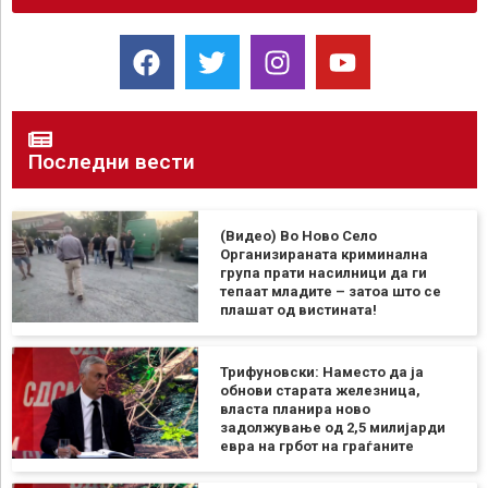
Последни вести
(Видео) Во Ново Село
Организираната криминална
група прати насилници да ги
тепаат младите – затоа што се
плашат од вистината!
Трифуновски: Наместо да ја
обнови старата железница,
власта планира ново
задолжување од 2,5 милијарди
евра на грбот на граѓаните