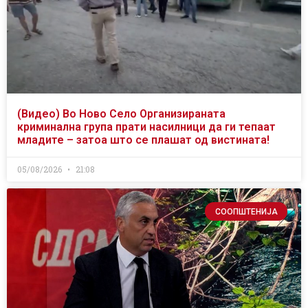
(Видео) Во Ново Село Организираната
криминална група прати насилници да ги тепаат
младите – затоа што се плашат од вистината!
05/08/2026
21:08
СООПШТЕНИЈА