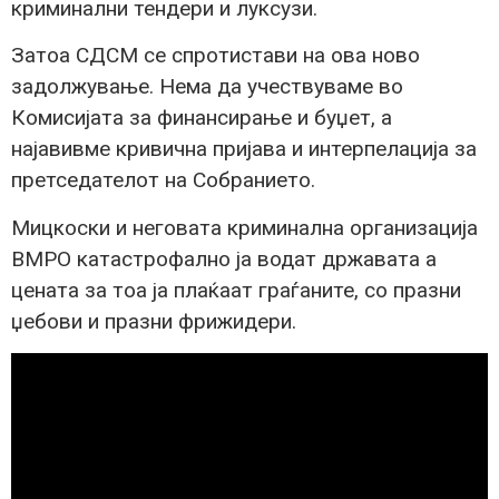
криминални тендери и луксузи.
Затоа СДСМ се спротистави на ова ново
задолжување. Нема да учествуваме во
Комисијата за финансирање и буџет, а
најавивме кривична пријава и интерпелација за
претседателот на Собранието.
Мицкоски и неговата криминална организација
ВМРО катастрофално ја водат државата а
цената за тоа ја плаќаат граѓаните, со празни
џебови и празни фрижидери.