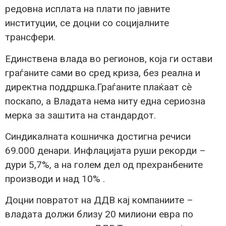
редовна исплата на плати по јавните
институции, се доцни со социјалните
трансфери.
Единствена влада во регионов, која ги остави
граѓаните сами во сред криза, без реална и
директна поддршка.Граѓаните плаќаат сè
поскапо, а Владата нема ниту една сериозна
мерка за заштита на стандардот.
Синдикалната кошничка достигна речиси
69.000 денари. Инфлацијата руши рекорди –
дури 5,7%, а на голем дел од прехранбените
производи и над 10% .
Доцни повратот на ДДВ кај компаниите –
владата должи близу 20 милиони евра по