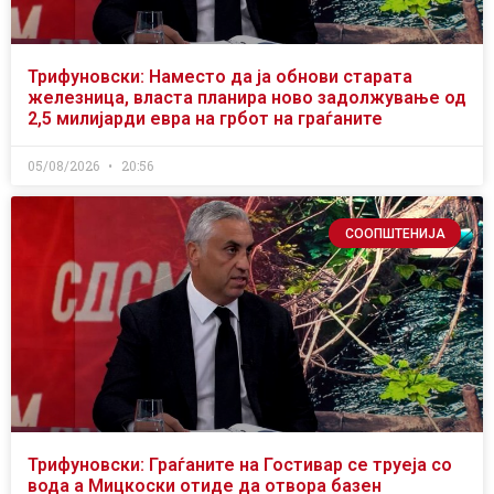
Трифуновски: Наместо да ја обнови старата
железница, власта планира ново задолжување од
2,5 милијарди евра на грбот на граѓаните
05/08/2026
20:56
СООПШТЕНИЈА
Трифуновски: Граѓаните на Гостивар се труеја со
вода а Мицкоски отиде да отвора базен