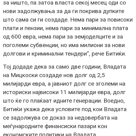
за ништо, па затоа власта секој месец оди со
нови задолжувања за да ги покрива дупките
што сама си ги создаде. Нема пари за повисоки
плати и пензии, нема пари за минимална плата
од 600 евра, нема пари за земјоделците и за
поголеми субвенции, но има милиони за нови
долгови и криминални тендери“, рече Битиќи.
Тој додаде дека за само две години, Владата
на Мицкоски создаде нов долг од 2,5
милијарди евра, а јавниот долг се зголеми на
историски највисоки 11 милијарди евра, долг
што ќе го плаќаат идните генерации. Воедно,
Битиќи укажа дека условите под кои Владата
се задолжува се доказ за недовербата на
меѓународните финансиски пазари кон
економските политики на Владата.