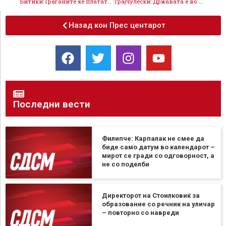
Битиќи: Граѓаните ќе платат над 60 милиони евра само за камати од новото задолжување на Владата
Трајчулески: Државата е во финансиска агонија, буџетот се распаѓа, владата трупа нови долгови
Назад кон Прес центарот
Последни вести
Филипче: Карпалак не смее да
биде само датум во календарот –
мирот се гради со одговорност, а
не со поделби
Директорот на Стоилковиќ за
образование со речник на уличар
– повторно со навреди