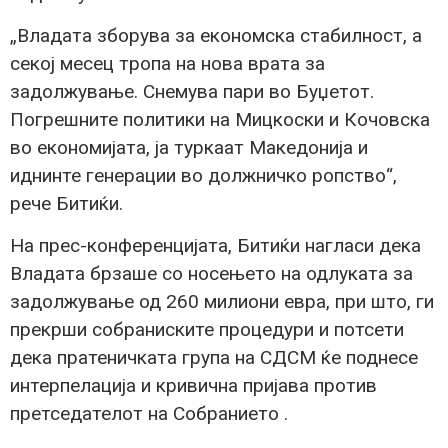
„Владата зборува за економска стабилност, а
секој месец тропа на нова врата за
задолжување. Снемува пари во Буџетот.
Погрешните политики на Мицкоски и Кочовска
во економијата, ја туркаат Македонија и
иднинте генерации во должничко ропство“,
рече Битиќи.
На прес-конференцијата, Битиќи нагласи дека
Владата брзаше со носењето на одлуката за
задолжување од 260 милиони евра, при што, ги
прекрши собраниските процедури и потсети
дека пратеничката група на СДСМ ќе поднесе
интерпелација и кривична пријава против
претседателот на Собранието .