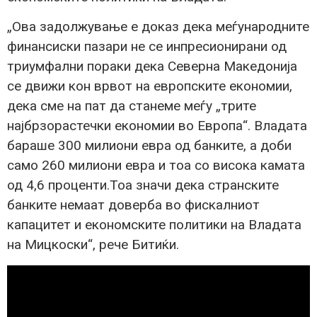
„Ова задолжување е доказ дека меѓународните
финансиски пазари не се инпресионирани од
триумфални пораки дека Северна Македонија
се движи кон врвот на европските економии,
дека сме на пат да станеме меѓу „трите
најбрзорастечки економии во Европа“. Владата
бараше 300 милиони евра од банките, а доби
само 260 милиони евра и тоа со висока камата
од 4,6 проценти.Тоа значи дека странските
банките немаат доверба во фискалниот
капацитет и економските политики на Владата
на Мицкоски“, рече Битиќи.