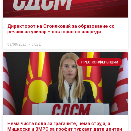
Директорот на Стоилковиќ за образование со
речник на уличар – повторно со навреди
08/08/2026
14:32
ПРЕС-КОНФЕРЕНЦИИ
Нема чиста вода за граѓаните, нема струја, а
Мицкоски и ВМРО за профит туркаат дата центри