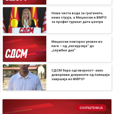
Нема чиста вода за граѓаните,
нема струја, а Мицкоски и ВМРО
за профит туркаат дата центри
Мицкоски повторно уловен во
лаги – од „екскурзија“ до
„службен дел“
СДСМ бара одговорност- како
доверливи документи од полиција
завршија во ВМРО?
СООПШТЕНИЈА