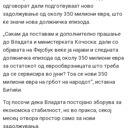
одговорат дали подготвуваат ново
задолжување од околу 350 милиони евра, што
ќе значи нова должничка епизода.
„Сакам да поставам и дополнително прашање
до Владата и министерката Кочоска: дали со
објавата на Фејсбук веќе ја најави и следната
должничка епизода од околу 350 милиони евра
за остатокот од еврообврзницата што треба
да се сервисира во јуни? Тоа се нови 350
милиони евра на грбот на народот“, истакна
Битиќи.
Тој посочи дека Владата постојано зборува за
економска стабилност, но во пракса, секој
месец отвора простор само за нови
задолжувања.