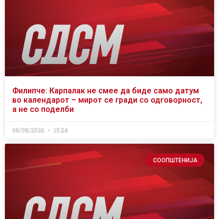
Филипче: Карпалак не смее да биде само датум
во календарот – мирот се гради со одговорност,
а не со поделби
08/08/2026
15:24
СООПШТЕНИЈА