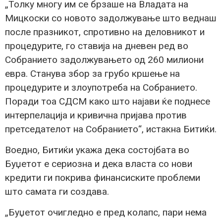
„Толку многу им се брзаше на Владата на
Мицкоски со новото задолжување што веднаш
после празникот, спротивно на деловникот и
процедурите, го ставија на дневен ред во
Собранието задолжувањето од 260 милиони
евра. Станува збор за грубо кршење на
процедурите и злоупотреба на Собранието.
Поради тоа СДСМ како што најави ќе поднесе
интерпелација и кривична пријава против
претседателот на Собранието“, истакна Битиќи.
Воедно, Битиќи укажа дека состојбата во
Буџетот е сериозна и дека власта со нови
кредити ги покрива финансиските проблеми
што самата ги создава.
„Буџетот очигледно е пред колапс, пари нема