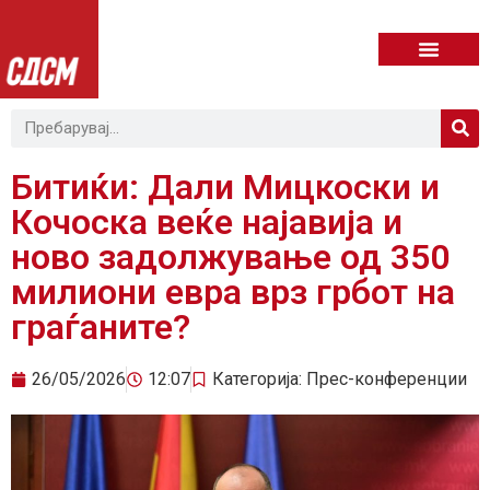
Битиќи: Дали Mицкоски и
Кочоска веќе најавија и
ново задолжување од 350
милиони евра врз грбот на
граѓаните?
26/05/2026
12:07
Категорија:
Прес-конференции