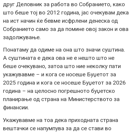
друг Деловник за работа во Собранието, како
што беше тој во 2012 година, јас очекувам дека
на ист начин ќе бевме исфрлени денеска од
Собранието само за да помине овој закон и ова
задолжување.
Понатаму да одиме на она што значи суштина.
А суштината е дека ова не е нешто што не
беше очекувано, затоа што ние неколку пати
укажувавме – и кога се носеше Буџетот за
2025 година и кога се носеше Буџетот за 2026
година – на целосно погрешното буџетско
планирање од страна на Министерството за
финансии.
Укажувавме на тоа дека приходната страна
вештачки се напумпува за да се стави во