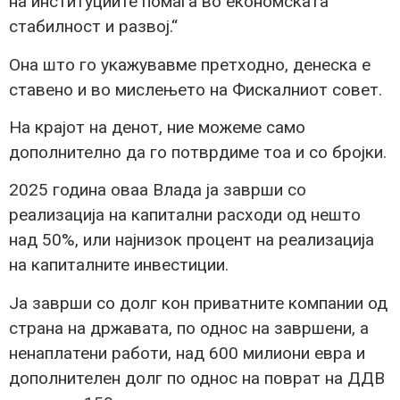
на институциите помага во економската
стабилност и развој.“
Она што го укажувавме претходно, денеска е
ставено и во мислењето на Фискалниот совет.
На крајот на денот, ние можеме само
дополнително да го потврдиме тоа и со бројки.
2025 година оваа Влада ја заврши со
реализација на капитални расходи од нешто
над 50%, или најнизок процент на реализација
на капиталните инвестиции.
Ја заврши со долг кон приватните компании од
страна на државата, по однос на завршени, а
ненаплатени работи, над 600 милиони евра и
дополнителен долг по однос на поврат на ДДВ