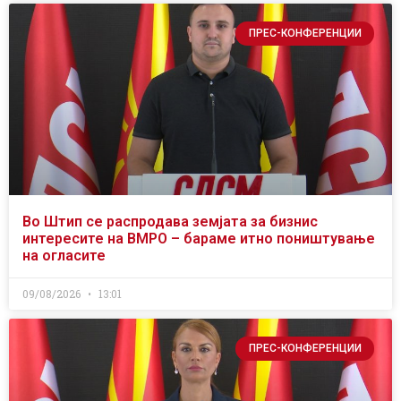
ПРЕС-КОНФЕРЕНЦИИ
Во Штип се распродава земјата за бизнис
интересите на ВМРО – бараме итно поништување
на огласите
09/08/2026
13:01
ПРЕС-КОНФЕРЕНЦИИ