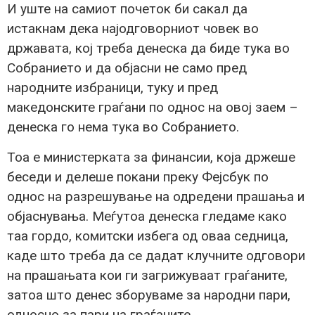
И уште на самиот почеток би сакал да
истакнам дека најодговорниот човек во
државата, кој треба денеска да биде тука во
Собранието и да објасни не само пред
народните избраници, туку и пред
македонските граѓани по однос на овој заем –
денеска го нема тука во Собранието.
Тоа е министерката за финансии, која држеше
беседи и делеше покани преку Фејсбук по
однос на разрешување на одредени прашања и
објаснувања. Меѓутоа денеска гледаме како
таа гордо, комитски избега од оваа седница,
каде што треба да се дадат клучните одговори
на прашањата кои ги загрижуваат граѓаните,
затоа што денес зборуваме за народни пари,
односно за пари на граѓаните.