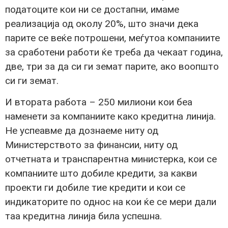
податоците кои ни се достапни, имаме
реализација од околу 20%, што значи дека
парите се веќе потрошени, меѓутоа компаниите
за сработени работи ќе треба да чекаат година,
две, три за да си ги земат парите, ако воопшто
си ги земат.
И втората работа – 250 милиони кои беа
наменети за компаниите како кредитна линија.
Не успеавме да дознаеме ниту од
Министерството за финансии, ниту од
отчетната и транспарентна министерка, кои се
компаниите што добиле кредити, за какви
проекти ги добиле тие кредити и кои се
индикаторите по однос на кои ќе се мери дали
таа кредитна линија била успешна.