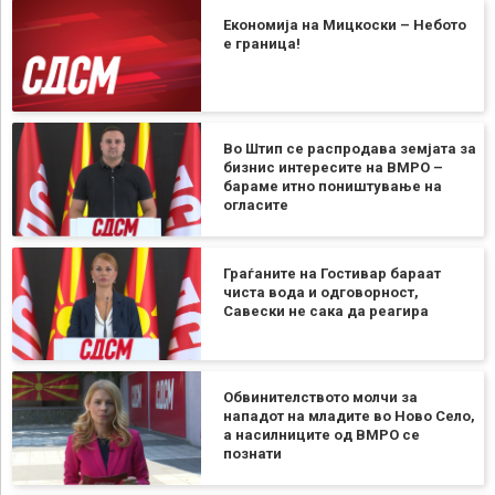
Економија на Мицкоски – Небото
е граница!
Во Штип се распродава земјата за
бизнис интересите на ВМРО –
бараме итно поништување на
огласите
Граѓаните на Гостивар бараат
чиста вода и одговорност,
Савески не сака да реагира
Обвинителството молчи за
нападот на младите во Ново Село,
а насилниците од ВМРО се
познати