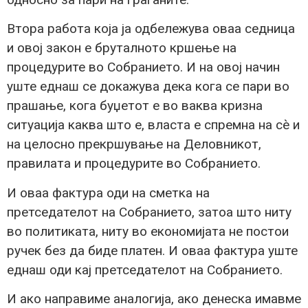
Втора работа која ја одбележува оваа седница
и овој закон е бруталното кршење на
процедурите во Собранието. И на овој начин
уште еднаш се докажува дека кога се пари во
прашање, кога буџетот е во ваква кризна
ситуација каква што е, власта е спремна на сè и
на целосно прекршување на Деловникот,
правилата и процедурите во Собранието.
И оваа фактура оди на сметка на
претседателот на Собранието, затоа што ниту
во политиката, ниту во економијата не постои
ручек без да биде платен. И оваа фактура уште
еднаш оди кај претседателот на Собранието.
И ако направиме аналогија, ако денеска имавме