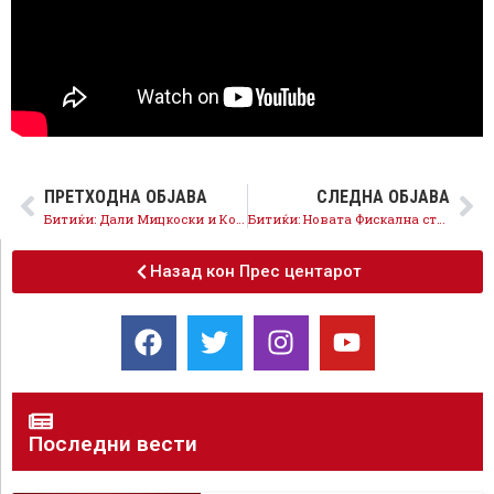
ПРЕТХОДНА ОБЈАВА
СЛЕДНА ОБЈАВА
Битиќи: Дали Mицкоски и Кочоска веќе најавија и ново задолжување од 350 милиони евра врз грбот на граѓаните?
Битиќи: Новата Фискална стратегија ги легитимира задолжувањата – за пет години само каматите се 2,74 милијарди евра
Назад кон Прес центарот
Последни вести