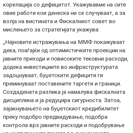
корелација со дефицитот. Укажувавме на сите
овие работи кои денеска ни се случуваат, а за
волја на вистината и Фискалниот совет во
мислењето за стратегијата укажува:
„Најновите истражувања на ММФ покажуваат
дека, поаѓајќи од оптимистичките проекции на
јавните приходи и повисоките тековни расходи,
додека инвестициите во инфраструктурата
задоцнуваат, буџетските дефицити ги
преминуваат поставените таргети и граници.
Создадената разлика ја намалува фискалната
дисциплина и ја редуцира сигурноста. Затоа,
зајакнувањето на буџетскиот кредибилитет
преку подобро предвидување, подобра
контрола врз јавните расходи и подобрување