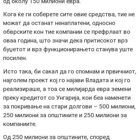
од околу 150 милиони евра.
Кога ќе ги соберете сите овие средства, тие не
можат да останат ненаплатени, односно
обврските кон тие компании се префрлаат во
оваа година, што значи дека притисокот врз
буџетот и врз функционирањето станува уште
посилен.
Исто така, би сакал да го спомнам и првичниот,
најголем проект кој го најави Владата и кој го
реализираше, а тоа се милијарда евра земени
преку кредитот со Унгарија, кои беа наменети
за покривање на стари долгови – 500 милиони,
250 милиони за општините и 250 милиони за
компаниите.
Од 250 милиони за општините, според