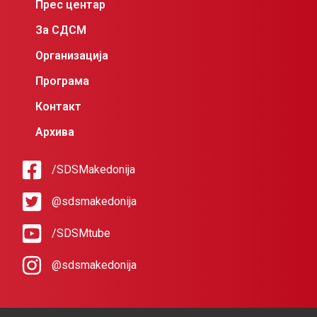
Прес центар
За СДСМ
Организација
Програма
Контакт
Архива
/SDSMakedonija
@sdsmakedonija
/SDSMtube
@sdsmakedonija