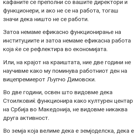
кафаните се преполни со вашите директори и
функционери, и ако не се на работа, тогаш
значи дека ништо не се работи.
Затоа немаме ефикасно функционирање на
институциите и затоа немаме ефикасна работа
која ќе се рефлектира во економијата.
Или, на крајот на краиштата, ние две години не
научивме како му поминува работниот ден на
вицепремиерот Љупчо Димовски.
Во две години, освен што видовме дека
Стоилковиќ функционира како културен центар
на Србија во Македонија, не видовме никаква
друга активност.
Во земја која велиме дека е земјоделска, дека е