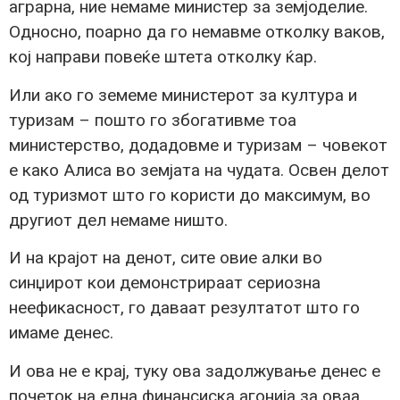
аграрна, ние немаме министер за земјоделие.
Односно, поарно да го немавме отколку ваков,
кој направи повеќе штета отколку ќар.
Или ако го земеме министерот за култура и
туризам – пошто го збогативме тоа
министерство, додадовме и туризам – човекот
е како Алиса во земјата на чудата. Освен делот
од туризмот што го користи до максимум, во
другиот дел немаме ништо.
И на крајот на денот, сите овие алки во
синџирот кои демонстрираат сериозна
неефикасност, го даваат резултатот што го
имаме денес.
И ова не е крај, туку ова задолжување денес е
почеток на една финансиска агонија за оваа