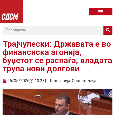
Трајчулески: Државата е во
финансиска агонија,
буџетот се распаѓа, владата
трупа нови долгови
26/05/2026
13:23
Категорија:
Соопштенија