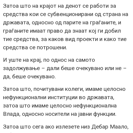
Затоа што на крајот на денот се работи за
средства кои се субвенционирани од страна на
државата, односно од парите на граѓаните, и
граѓаните имаат право да знаат кој ги добил
тие средства, за каков вид проекти и како тие
средства се потрошени.
И уште на крај, по однос на самото
задолжување – дали беше очекувано или не –
да, беше очекувано.
Затоа што, почитувани колеги, имаме целосно
нефункционални институции во државата,
затоа што имаме целосно нефункционална
Влада, односно носители на јавни функции.
Затоа што сега ако излезете низ Дебар Маало,