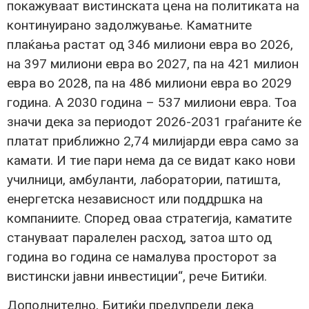
покажуваат вистинската цена на политиката на
континуирано задолжување. Каматните
плаќања растат од 346 милиони евра во 2026,
на 397 милиони евра во 2027, па на 421 милион
евра во 2028, па на 486 милиони евра во 2029
година. А 2030 година – 537 милиони евра. Тоа
значи дека за периодот 2026-2031 граѓаните ќе
платат приближно 2,74 милијарди евра само за
камати. И тие пари нема да се видат како нови
училници, амбуланти, лаборатории, патишта,
енергетска независност или поддршка на
компаниите. Според оваа стратегија, каматите
стануваат паралелен расход, затоа што од
година во година се намалува просторот за
вистински јавни инвестиции“, рече Битиќи.
Дополнително, Битиќи предупреди дека