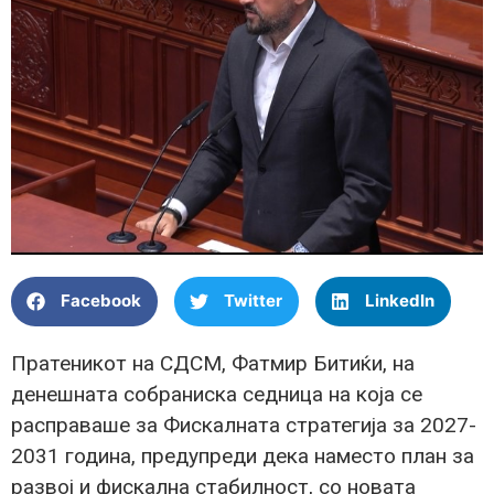
Facebook
Twitter
LinkedIn
Пратеникот на СДСМ, Фатмир Битиќи, на
денешната собраниска седница на која се
расправаше за Фискалната стратегија за 2027-
2031 година, предупреди дека наместо план за
развој и фискална стабилност, со новата