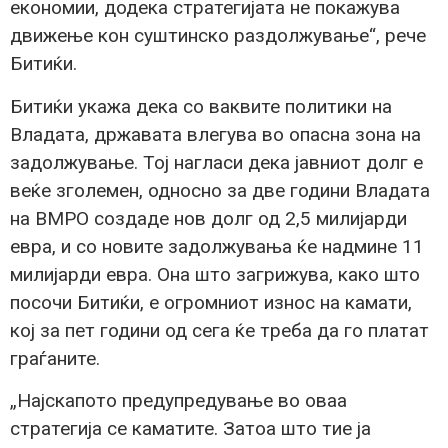
економии, додека стратегијата не покажува
движење кон суштинско раздолжување“, рече
Битиќи.
Битиќи укажа дека со ваквите политики на
Владата, државата влегува во опасна зона на
задолжување. Тој нагласи дека јавниот долг е
веќе зголемен, односно за две години Владата
на ВМРО создаде нов долг од 2,5 милијарди
евра, и со новите задолжувања ќе надмине 11
милијарди евра. Она што загрижува, како што
посочи Битиќи, е огромниот износ на камати,
кој за пет години од сега ќе треба да го платат
граѓаните.
„Најскапото предупредување во оваа
стратегија се каматите. Затоа што тие ја