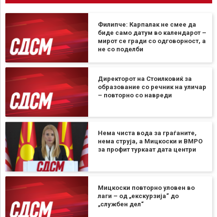
Филипче: Карпалак не смее да
биде само датум во календарот –
мирот се гради со одговорност, а
не со поделби
Директорот на Стоилковиќ за
образование со речник на уличар
– повторно со навреди
Нема чиста вода за граѓаните,
нема струја, а Мицкоски и ВМРО
за профит туркаат дата центри
Мицкоски повторно уловен во
лаги – од „екскурзија“ до
„службен дел“