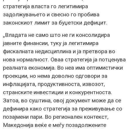
стратегија власта го легитимира
задолжувањето и свесно го пробива
законскиот лимит за буџетски дефицит.
„Владата не само што не ги консолидира
јавните финансии, туку ја легитимира
фискалната недисциплина и ја претвора во
нова нормалност. Оваа стратегија ја потценува
реалната економија. Во неа има оптимистички
проекции, но нема доволно одговори за
инфлацијата, продуктивноста, извозот,
странските инвестиции и конкурентноста.
Затоа, во суштина, овој документ може да се
дефинира како стратегија за преживување со
позајмени пари. Во регионален контекст,
Македонија веќе е меѓу позадолжените