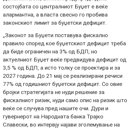
состојбата со централниот Буџет е веќе
алармантна, а власта свесно го пробива
законскиот лимит за буџетски дефицит.
„Законот за Буџети поставува фискално
правило според кое буџетскиот дефицит треба
да биде ограничен на 3% од БДП, но
актуелниот Буџет веќе предвидува дефицит од
3,5 % од БДП, а исто толку се проектира и за
2027 година. До 21 мај се реализирани речиси
77% од годишниот буџетски дефицит. Со овие
бројки стратегијата не нуди решение за
фискалниот ризик, нуди само опис на ризик што
веќе се случува пред нашите очи. Дури и
гувернерот на Народната банка Трајко
Славески, во интервју најави зголемување на