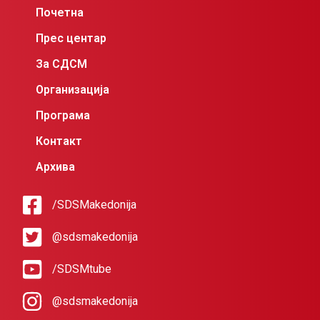
Почетна
Прес центар
За СДСМ
Организација
Програма
Контакт
Архива
/SDSMakedonija
@sdsmakedonija
/SDSMtube
@sdsmakedonija