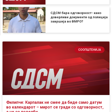
СДСМ бара одговорност- како
доверливи документи од полиција
завршија во ВМРО?
СООПШТЕНИЈА
Филипче: Карпалак не смее да биде само датум
во календарот – мирот се гради со одговорност,
а не со поделби