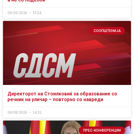
08/08/2026
15:24
СООПШТЕНИЈА
Директорот на Стоилковиќ за образование со
речник на уличар – повторно со навреди
08/08/2026
14:32
ПРЕС-КОНФЕРЕНЦИИ