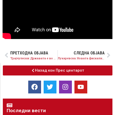
ПРЕТХОДНА ОБЈАВА
СЛЕДНА ОБЈАВА
Трајчулески: Државата е во финансиска агонија, буџетот се распаѓа, владата трупа нови долгови
Лукаревска: Новата фискална стратегија не нуди системски реформи, туку должничко ропство
Назад кон Прес центарот
Последни вести