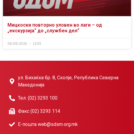
Мицкоски повторно уловен во лаги – од
„екскурзија“ до „службен дел“
08/08/2026
12:55
ул. Бихаќка бр. 8, Скопје, Република Северна
Македонија
Тел. (02) 3293 100
Факс (02) 3293 114
Е-пошта web@sdsm.org.mk