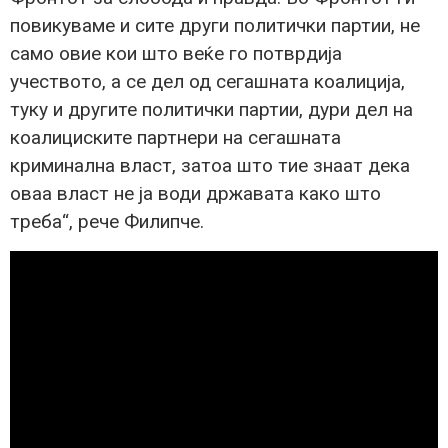
повикуваме и сите други политички партии, не
само овие кои што веќе го потврдија
учеството, а се дел од сегашната коалиција,
туку и другите политички партии, дури дел на
коалициските партнери на сегашната
криминална власт, затоа што тие знаат дека
оваа власт не ја води државата како што
треба“, рече Филипче.