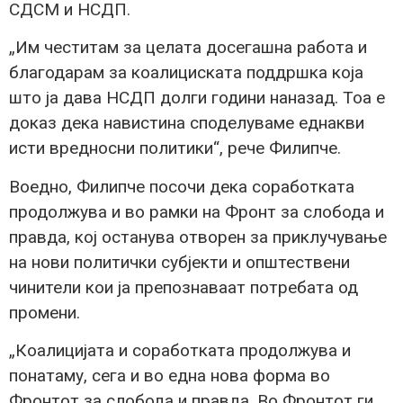
СДСМ и НСДП.
„Им честитам за целата досегашна работа и
благодарам за коалициската поддршка која
што ја дава НСДП долги години наназад. Тоа е
доказ дека навистина споделуваме еднакви
исти вредносни политики“, рече Филипче.
Воедно, Филипче посочи дека соработката
продолжува и во рамки на Фронт за слобода и
правда, кој останува отворен за приклучување
на нови политички субјекти и општествени
чинители кои ја препознаваат потребата од
промени.
„Коалицијата и соработката продолжува и
понатаму, сега и во една нова форма во
Фронтот за слобода и правда. Во Фронтот ги