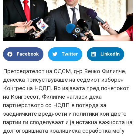
Facebook
Twitter
LinkedIn
Претседателот на СДСМ, д-р Венко Филипче,
денеска присуствуваше на седмиот изборен
Конгрес на НСДП. Во изјавата пред почетокот
на Конгресот, Филипче нагласи дека
партнерството со НСДП е потврда за
заедничките вредности и политики кои двете
партии ги споделуваат и ја истакна важноста на
долгогодишната коалициска соработка меѓу