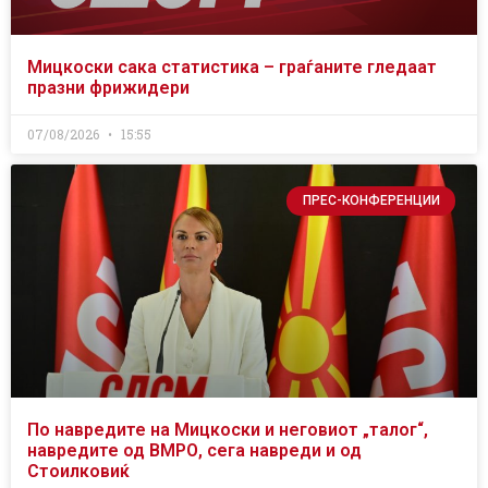
Мицкоски сака статистика – граѓаните гледаат
празни фрижидери
07/08/2026
15:55
ПРЕС-КОНФЕРЕНЦИИ
По навредите на Мицкоски и неговиот „талог“,
навредите од ВМРО, сега навреди и од
Стоилковиќ