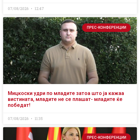
07/08/2026
12:47
ПРЕС-КОНФЕРЕНЦИИ
Мицкоски удри по младите затоа што ја кажаа
вистината, младите не се плашат- младите ќе
победат!
07/08/2026
11:35
ПРЕС-КОНФЕРЕНЦИИ