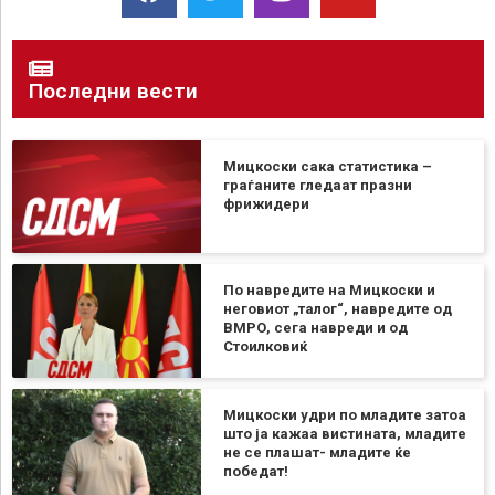
Последни вести
Мицкоски сака статистика –
граѓаните гледаат празни
фрижидери
По навредите на Мицкоски и
неговиот „талог“, навредите од
ВМРО, сега навреди и од
Стоилковиќ
Мицкоски удри по младите затоа
што ја кажаа вистината, младите
не се плашат- младите ќе
победат!