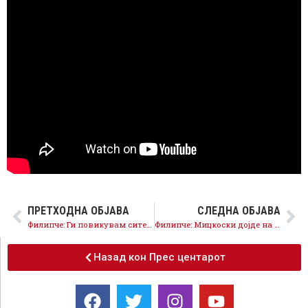
ПРЕТХОДНА ОБЈАВА
СЛЕДНА ОБЈАВА
Филипче: Ги повикувам сите што знаат дека со оваа власт нема иднина да се приклучат во Фронтот
Филипче: Мицкоски дојде на власт со лаги за името, Преспанскиот договор и идентитетот
Назад кон Прес центарот