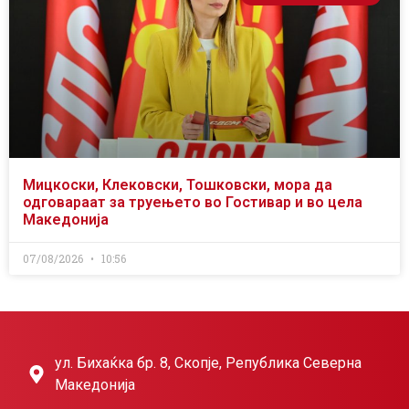
Мицкоски, Клековски, Тошковски, мора да
одговараат за труењето во Гостивар и во цела
Македонија
07/08/2026
10:56
ул. Бихаќка бр. 8, Скопје, Република Северна
Македонија