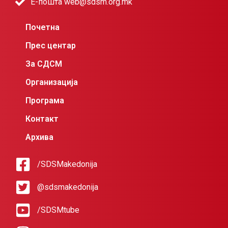
Е-пошта web@sdsm.org.mk
Почетна
Прес центар
За СДСМ
Организација
Програма
Контакт
Архива
/SDSMakedonija
@sdsmakedonija
/SDSMtube