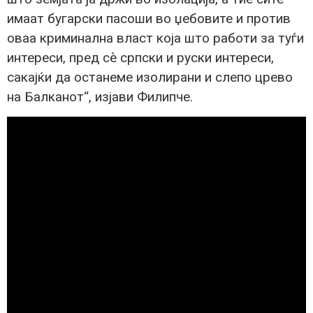
имаат бугарски пасоши во џебовите и против
оваа криминална власт која што работи за туѓи
интереси, пред сè српски и руски интереси,
сакајќи да останеме изолирани и слепо црево
на Балканот“, изјави Филипче.