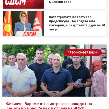
милиони евра
Катастрофата во Гостивар
продолжува –во водата има
бактерии, а резултатите дури на 20
август
ПРЕС-КОНФЕРЕНЦИИ
Филипче: Бараме итна истрага за нападот на
децата во Ново Село од страна на ВМРО