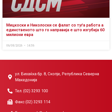
Мицкоски и Николоски се фалат со туѓа работа а
единственото што го направија е што изгубија 60
милиони евра
06/08/2026
14:56
ул. Бихаќка бр. 8, Скопје, Република Северна
Македонија
Тел. (02) 3293 100
Факс (02) 3293 114