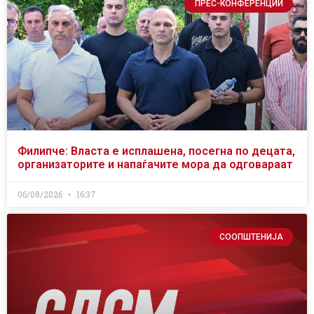
ПРЕС-КОНФЕРЕНЦИИ
Филипче: Власта е исплашена, посегна по децата,
организаторите и напаѓачите мора да одговараат
06/08/2026
16:37
СООПШТЕНИЈА