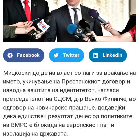
Facebook
Twitter
LinkedIn
Мицкоски дојде на власт со лаги за враќање на
името, укинување на Преспанскиот договор и
наводна заштита на идентитетот, нагласи
претседателот на СДСМ, д-р Венко Филипче, во
одговор на новинарско прашање, додавајќи
дека единствен резултат денес од политиките
на ВМРО е блокада на европскиот пат и
изолација на државата.