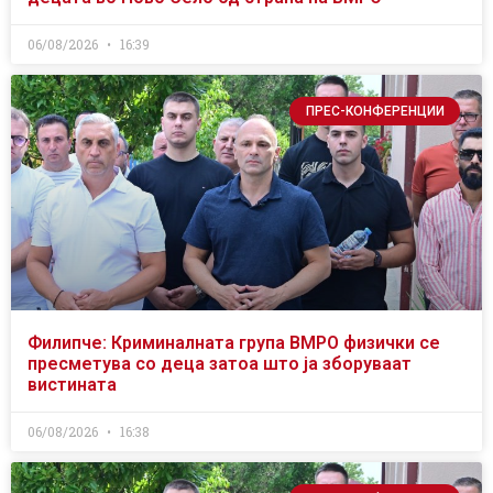
06/08/2026
16:39
ПРЕС-КОНФЕРЕНЦИИ
Филипче: Криминалната група ВМРО физички се
пресметува со деца затоа што ја зборуваат
вистината
06/08/2026
16:38