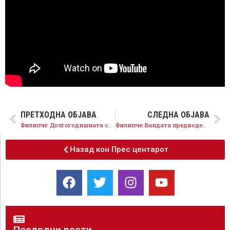
ПРЕТХОДНА ОБЈАВА
СЛЕДНА ОБЈАВА
Филипче: Долгогодишната соработка со НСДП продолжува во Фронтот за слобода и правда
Филипче: Бандата предводена од Мицкоски ќе одговара и ќе ги враќа парите
Назад кон Прес центарот
Последни вести