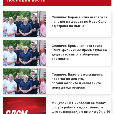
Филипче: Бараме итна истрага за
нападот на децата во Ново Село
од страна на ВМРО
Филипче: Криминалната група
ВМРО физички се пресметува со
деца затоа што ја зборуваат
вистината
Филипче: Власта е исплашена,
посегна по децата,
организаторите и напаѓачите
мора да одговараат
Мицкоски и Николоски се фалат
со туѓа работа а единственото
што го направија е што изгубија 60