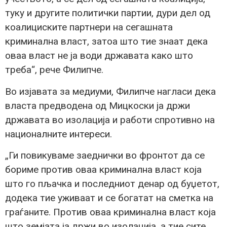
туку и другите политички партии, дури дел од
коалициските партнери на сегашната
криминална власт, затоа што тие знаат дека
оваа власт не ја води државата како што
треба“, рече Филипче.
Во изјавата за медиуми, Филипче нагласи дека
власта предводена од Мицкоски ја држи
државата во изолација и работи спротивно на
националните интереси.
„Ги повикуваме заеднички во фронтот да се
бориме против оваа криминална власт која
што го пљачка и последниот денар од буџетот,
додека тие уживаат и се богатат на сметка на
граѓаните. Против оваа криминална власт која
што земјата ја држи во изолација, а тие сите