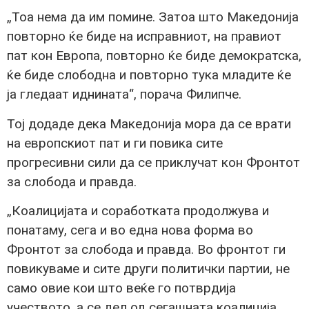
„Тоа нема да им помине. Затоа што Македонија
повторно ќе биде на исправниот, на правиот
пат кон Европа, повторно ќе биде демократска,
ќе биде слободна и повторно тука младите ќе
ја гледаат иднината“, порача Филипче.
Тој додаде дека Македонија мора да се врати
на европскиот пат и ги повика сите
прогресивни сили да се приклучат кон Фронтот
за слобода и правда.
„Коалицијата и соработката продолжува и
понатаму, сега и во една нова форма во
Фронтот за слобода и правда. Во фронтот ги
повикуваме и сите други политички партии, не
само овие кои што веќе го потврдија
учеството, а се дел од сегашната коалиција,